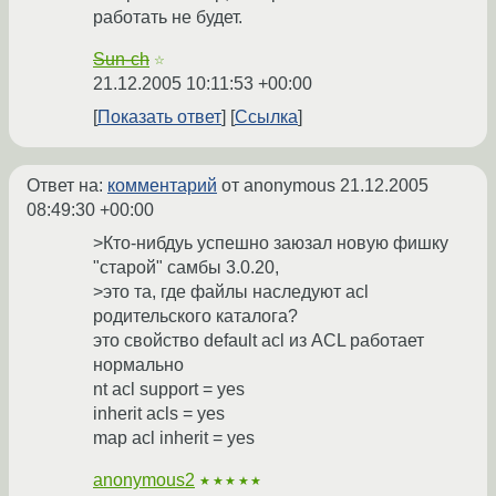
работать не будет.
Sun-ch
☆
21.12.2005 10:11:53 +00:00
Показать ответ
Ссылка
Ответ на:
комментарий
от anonymous
21.12.2005
08:49:30 +00:00
>Кто-нибдуь успешно заюзал новую фишку
"старой" самбы 3.0.20,
>это та, где файлы наследуют acl
родительского каталога?
это свойство default acl из ACL работает
нормально
nt acl support = yes
inherit acls = yes
map acl inherit = yes
anonymous2
★★★★★