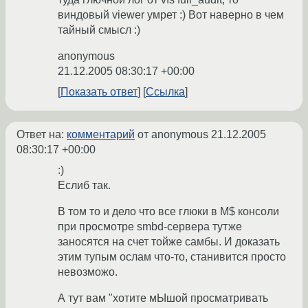
виндовый viewer умрет :) Вот наверно в чем
тайный смысл :)
anonymous
21.12.2005 08:30:17 +00:00
Показать ответ
Ссылка
Ответ на:
комментарий
от anonymous
21.12.2005
08:30:17 +00:00
:)
Еслиб так.
В том то и дело что все глюки в М$ консоли
при просмотре smbd-сервера тутже
заносятся на счет тойже самбы. И доказать
этим тупым ослам что-то, станивится просто
невозможо.
А тут вам "хотите мЫшой просматривать