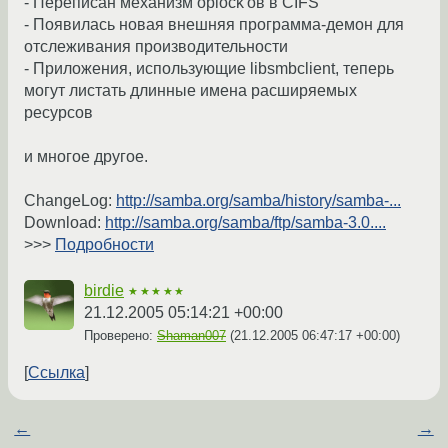
- Переписан механизм oplock'ов в CIFS
- Появилась новая внешняя программа-демон для
отслеживания производительности
- Приложения, использующие libsmbclient, теперь
могут листать длинные имена расширяемых
ресурсов
и многое другое.
ChangeLog:
http://samba.org/samba/history/samba-...
Download:
http://samba.org/samba/ftp/samba-3.0....
>>>
Подробности
birdie
★★★★★
21.12.2005 05:14:21 +00:00
Проверено:
Shaman007
(
21.12.2005 06:47:17 +00:00
)
Ссылка
←
→