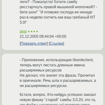
логи? - Пожалуста! Хотите самбу
ресстартнуть правой мышиной кнопочкой? -
бите шон!" "И ктомуже господа ее ненадо
раз в неделю патчить как ваш гребаный NT
5.0!"
ansi
★★★★
21.12.2005 08:44:04 +00:00
Показать ответ
Ссылка
- Приложения, использующие libsmbclient,
теперь могут листать длинные имена
расширяемых ресурсов
Не догнал, что значит эта фраза. Прочитал
в оригинале. Речь шла о расшариваемых, а
не расширяемых ресурсах.
Кстати, вопрос. Кто-нибдуь успешно заюзал
новую фишку "старой" самбы 3.0.20, это та,
где файлы наследуют acl родительского