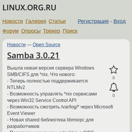
LINUX.ORG.RU
Новости
Галерея
Статьи
Регистрация
-
Вход
Форум
Опросы
Трекер
Поиск
Новости
—
Open Source
Samba 3.0.21
Вышла новая версия сервера Windows
SMB/CIFS для *nix. Что нового:
0
- Теперь полностью поддерживается
NTLMv2
- Возможность управлять *nix сервисами
0
через Win32 Service Control API
- Возможность смотреть /var/log/* через Microsoft
Event Viewer
- Новая shared библиотека libmsrpc для
разработчиков