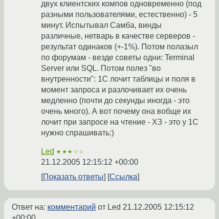
двух клиентских компов одновременно (под
разными пользователями, естественно) - 5
минут. Испытывал Самба, винды
различные, нетварь в качестве серверов -
результат одинаков (+-1%). Потом полазыл
по форумам - везде советы одни: Terminal
Server или SQL. Потом полез "во
внутренности": 1C лочит таблицы и поля в
момент запроса и разлочивает их очень
медленно (почти до секунды иногда - это
очень много). А вот почему она вобще их
лочит при запросе на чтение - ХЗ - это у 1С
нужно спрашивать:)
Led
★★★☆☆
21.12.2005 12:15:12 +00:00
Показать ответы
Ссылка
Ответ на:
комментарий
от Led
21.12.2005 12:15:12
+00:00