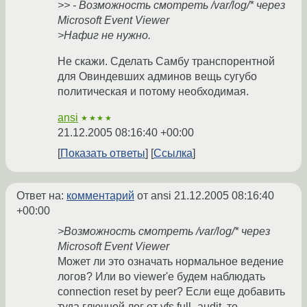
>> - Возможность смотреть /var/log/* через
Microsoft Event Viewer
>Нафиг не нужно.
Не скажи. Сделать Самбу транспорентной
для Овиндевших админов вещь сугубо
политическая и потому необходимая.
ansi
★★★★
21.12.2005 08:16:40 +00:00
Показать ответы
Ссылка
Ответ на:
комментарий
от ansi
21.12.2005 08:16:40
+00:00
>Возможность смотреть /var/log/* через
Microsoft Event Viewer
Может ли это означать нормальное ведение
логов? Или во viewer'e будем наблюдать
connection reset by peer? Если еще добавить
туда глючной лог от vfs full_audit, то