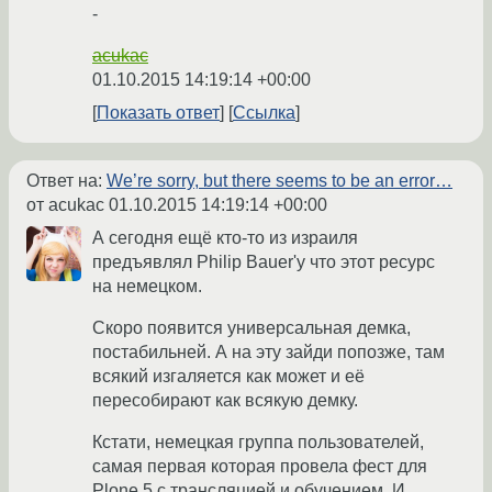
-
acukac
01.10.2015 14:19:14 +00:00
Показать ответ
Ссылка
Ответ на:
We’re sorry, but there seems to be an error…
от acukac
01.10.2015 14:19:14 +00:00
А сегодня ещё кто-то из израиля
предъявлял Philip Bauer'у что этот ресурс
на немецком.
Скоро появится универсальная демка,
постабильней. А на эту зайди попозже, там
всякий изгаляется как может и её
пересобирают как всякую демку.
Кстати, немецкая группа пользователей,
самая первая которая провела фест для
Plone 5 с трансляцией и обучением. И