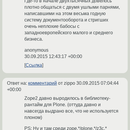
Где-то в начале двухтысячных довелось
плотно общаться с двумя ушлыми парнями,
написавшими на этом весьма годную
систему документооборота и стригших
очень неплохие бабосы с
западноевропейского малого и среднего
бизнеса.
anonymous
30.09.2015 12:43:17 +00:00
Ссылка
Ответ на:
комментарий
от zippo
30.09.2015 07:04:44
+00:00
Zope2 давно выродилось в библиотеку-
рантайм для Plone. (оттуда давно и
навсегда выдрано все, что не используется
плоном)
PS: Ну и там среди zope.*/plone.*/z3c.*