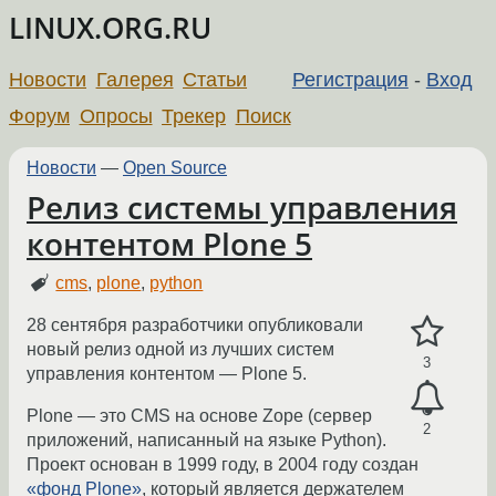
LINUX.ORG.RU
Новости
Галерея
Статьи
Регистрация
-
Вход
Форум
Опросы
Трекер
Поиск
Новости
—
Open Source
Релиз системы управления
контентом Plone 5
cms
,
plone
,
python
28 сентября разработчики опубликовали
новый релиз одной из лучших систем
3
управления контентом — Plone 5.
Plone — это CMS на основе Zope (сервер
2
приложений, написанный на языке Python).
Проект основан в 1999 году, в 2004 году создан
«фонд Plone»
, который является держателем