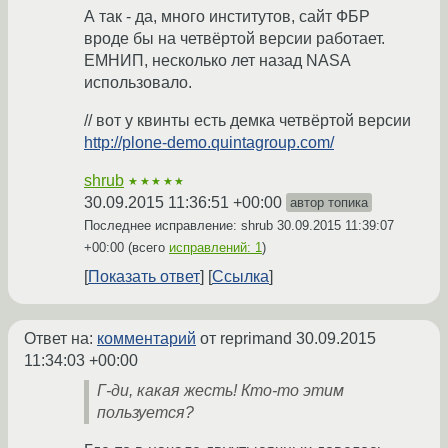
А так - да, много институтов, сайт ФБР
вроде бы на четвёртой версии работает.
ЕМНИП, несколько лет назад NASA
использовало.
// вот у квинты есть демка четвёртой версии
http://plone-demo.quintagroup.com/
shrub
★★★★★
30.09.2015 11:36:51 +00:00
автор топика
Последнее исправление: shrub
30.09.2015 11:39:07
+00:00
(всего
исправлений: 1
)
Показать ответ
Ссылка
Ответ на:
комментарий
от reprimand
30.09.2015
11:34:03 +00:00
Г-ди, какая жесть! Кто-то этим
пользуется?