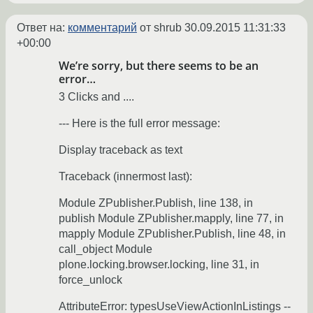
Ответ на:
комментарий
от shrub
30.09.2015 11:31:33
+00:00
We’re sorry, but there seems to be an
error…
3 Clicks and ....
--- Here is the full error message:
Display traceback as text
Traceback (innermost last):
Module ZPublisher.Publish, line 138, in
publish Module ZPublisher.mapply, line 77, in
mapply Module ZPublisher.Publish, line 48, in
call_object Module
plone.locking.browser.locking, line 31, in
force_unlock
AttributeError: typesUseViewActionInListings --