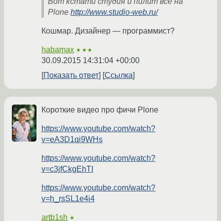
Вот кстати студия и пилит всё на
Plone
http://www.studio-web.ru/
Кошмар. Дизайнер — программист?
habamax
★★★
30.09.2015 14:31:04 +00:00
Показать ответ
Ссылка
Короткие видео про фичи Plone
https://www.youtube.com/watch?
v=eA3D1qi9WHs
https://www.youtube.com/watch?
v=c3jfCkgEhTI
https://www.youtube.com/watch?
v=h_rsSL1e4i4
artb1sh
★