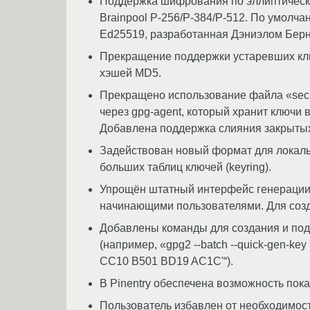
Поддержка шифрования по эллиптическим
Brainpool P-256/P-384/P-512. По умолч
Ed25519, разработанная Дэниэлом Бер
Прекращение поддержки устаревших клю
хэшей MD5.
Прекращено использование файла «secr
через gpg-agent, который хранит ключи 
Добавлена поддержка слияния закрытых
Задействован новый формат для локаль
больших таблиц ключей (keyring).
Упрощён штатный интерфейс генерации к
начинающими пользователями. Для созда
Добавлены команды для создания и под
(например, «gpg2 --batch --quick-gen-key
CC10 B501 BD19 AC1C'“).
В Pinentry обеспечена возможность пок
Пользователь избавлен от необходимости