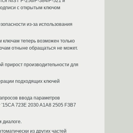
тся NIST P-256/P-384/P-521 и
подписи с открытым ключом
опасности из-за использования
м ключам теперь возможен только
ключам отныне обращаться не может.
й прирост производительности для
нерации подходящих ключей
запросов ввода параметров
key '15CA 723E 2030 A1A8 2505 F3B7
м диалоге.
томатически из других частей