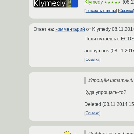
Klymedy
(
08.1
★★★★★
Показать ответы
Ссылка
Ответ на:
комментарий
от Klymedy
08.11.201
Поди путаешь с ECD
anonymous
(
08.11.201
Ссылка
Упрощён штатный 
Куда упрощать-то?
Deleted
(
08.11.2014 15
Ссылка
Поддержка шифрова