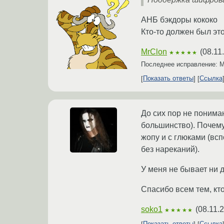
АНБ бэкдоры кококо
Кто-то должен был это
MrClon
(
08.11
★★★★★
Последнее исправление: 
Показать ответы
Ссылка
До сих пор не понима
большинство). Почему 
жопу и с глюками (всп
без нареканий).
У меня не бывает ни 
Спасибо всем тем, кто
soko1
(
08.11.
★★★★★