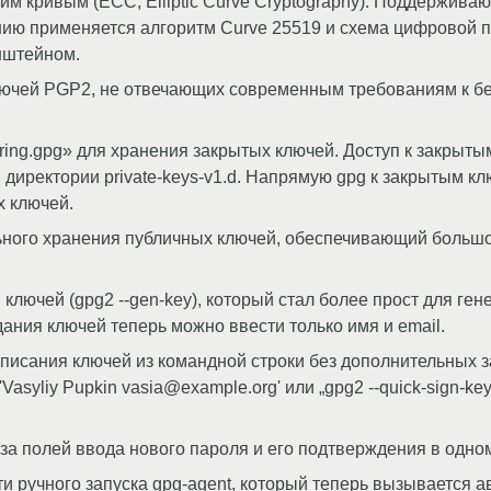
 кривым (ECC, Elliptic Curve Cryptography). Поддерживаю
анию применяется алгоритм Curve 25519 и схема цифровой 
нштейном.
чей PGP2, не отвечающих современным требованиям к без
ing.gpg» для хранения закрытых ключей. Доступ к закрыты
в директории private-keys-v1.d. Напрямую gpg к закрытым 
 ключей.
ного хранения публичных ключей, обеспечивающий большо
лючей (gpg2 --gen-key), который стал более прост для ге
ния ключей теперь можно ввести только имя и email.
писания ключей из командной строки без дополнительных 
 'Vasyliy Pupkin vasia@example.org' или „gpg2 --quick-sign-
аза полей ввода нового пароля и его подтверждения в одно
 ручного запуска gpg-agent, который теперь вызывается ав