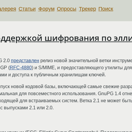
алерея
Статьи
Форум
Опросы
Трекер
Поиск
 поддержкой шифрования по эл
G 2.0
представлен
релиз новой значительной ветки инструм
PGP (
RFC-4880
) и S/MIME, и предоставляющего утилиты дл
ми и доступа к публичным хранилищам ключей.
ыпуск новой кодовой базы, включающей самые свежие разра
имальная для повсеместного использования. GnuPG 1.4 отне
дящей для встраиваемых систем. Ветка 2.1 не может быть
 выпусками 2.1 или 2.0.