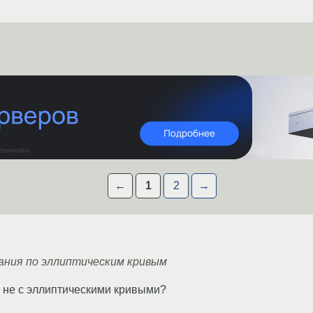
←
1
2
→
ния по эллиптическим кривым
 не с эллиптическими кривыми?