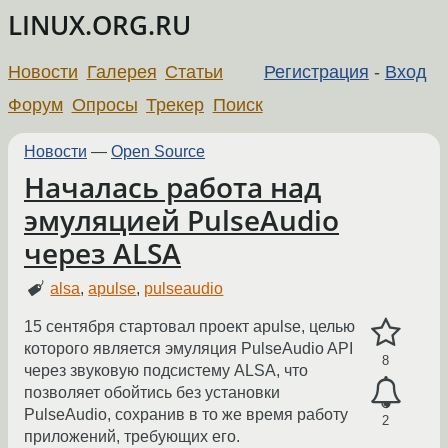
LINUX.ORG.RU
Новости
Галерея
Статьи
Регистрация
-
Вход
Форум
Опросы
Трекер
Поиск
Новости
—
Open Source
Началась работа над
эмуляцией PulseAudio
через ALSA
alsa
,
apulse
,
pulseaudio
15 сентября стартовал проект apulse, целью
которого является эмуляция PulseAudio API
8
через звуковую подсистему ALSA, что
позволяет обойтись без установки
PulseAudio, сохранив в то же время работу
2
приложений, требующих его.