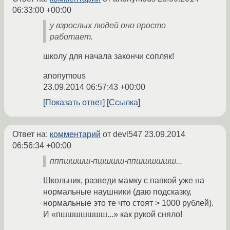
06:33:00 +00:00
у взрослых людей оно просто
работает.
школу для начала закончи сопляк!
anonymous
23.09.2014 06:57:43 +00:00
Показать ответ
Ссылка
Ответ на:
комментарий
от devl547
23.09.2014
06:56:34 +00:00
пппшшшш-пшшшш-ппшшшшшш...
Школьник, разведи мамку с папкой уже на
нормальные наушники (даю подсказку,
нормальные это те что стоят > 1000 рублей).
И «пшшшшшшш...» как рукой сняло!