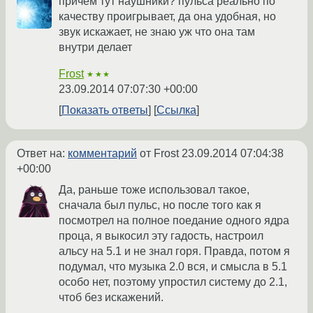
причем тут наушники? пульса реально по
качеству проигрывает, да она удобная, но
звук искажает, не знаю уж что она там
внутри делает
Frost
★★★
23.09.2014 07:07:30 +00:00
Показать ответы
Ссылка
Ответ на:
комментарий
от Frost
23.09.2014 07:04:38
+00:00
Да, раньше тоже использовал такое,
сначала был пульс, но после того как я
посмотрел на полное поедание одного ядра
проца, я выкосил эту гадость, настроил
альсу на 5.1 и не знал горя. Правда, потом я
подумал, что музыка 2.0 вся, и смысла в 5.1
особо нет, поэтому упростил систему до 2.1,
чтоб без искажений.