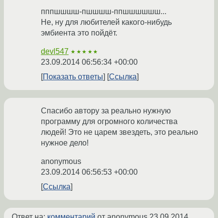
пппшшшш-пшшшш-ппшшшшшш...
Не, ну для любителей какого-нибудь
эмбиента это пойдёт.
devl547
★★★★★
23.09.2014 06:56:34 +00:00
Показать ответы
Ссылка
Спасибо автору за реально нужную
программу для огромного количества
людей! Это не царем звездеть, это реально
нужное дело!
anonymous
23.09.2014 06:56:53 +00:00
Ссылка
Ответ на:
комментарий
от anonymous
23.09.2014