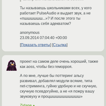
Ты называешь школьниками всех, у кого
работает PulseAudio и выдает звук, а не
«пшшшшшш...»? И после этого ты
называешь себя адекватом?
anonymous
23.09.2014 07:04:40 +00:00
Показать ответы
Ссылка
проект на самом деле очень хороший, также
как aoss, чтобы без геморроя.
А по мне, лучше бы поттеринг альсу
развивал, добавлял модули всякие, типа
net-стриминга, гуйню удобную и не скучную,
скучную псевдогуйню, а не «я пожру вашу
звуковуху и процшшшшшшшшшш»
Zidane
★