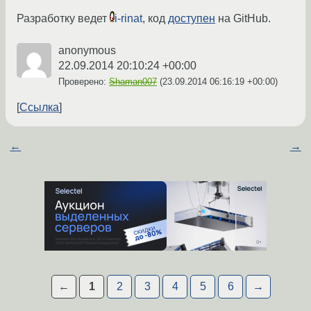
Разработку ведет
i-rinat
, код
доступен
на GitHub.
anonymous
22.09.2014 20:10:24 +00:00
Проверено:
Shaman007
(
23.09.2014 06:16:19 +00:00
)
Ссылка
←
→
←
1
2
3
4
5
6
→