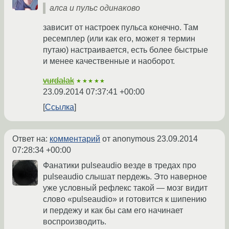
алса и пульс одинаково
зависит от настроек пульса конечно. Там
ресемплер (или как его, может я термин
путаю) настраивается, есть более быстрые
и менее качественные и наоборот.
vurdalak
★★★★★
23.09.2014 07:37:41 +00:00
Ссылка
Ответ на:
комментарий
от anonymous
23.09.2014
07:28:34 +00:00
Фанатики pulseaudio везде в тредах про
pulseaudio слышат пердежь. Это наверное
уже условный рефлекс такой — мозг видит
слово «pulseaudio» и готовится к шипению
и пердежу и как бы сам его начинает
воспроизводить.