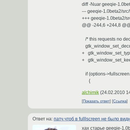
diff -Nuar geeqie-1.0bet
--- geeqie-1.0beta2/sr
+++ geeqie-1.0beta2/s
@@ -244,6 +244,8 @
/* this requests no dec
gtk_window_set_deco
+ gtk_window_set_t
+ gtk_window_set_ke
if (options->fullscreen
{
alchimik
(
24.02.2010 1
Показать ответ
Ссылка
Ответ на:
патч чтоб в fulllscreen не было вид
хах старье geeqie-1.0