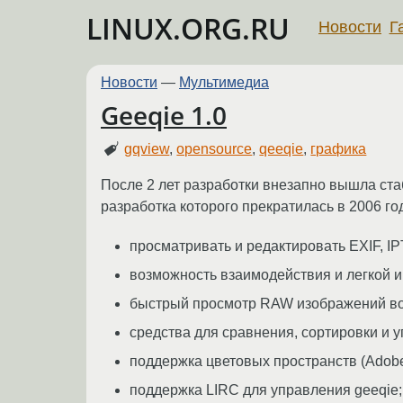
LINUX.ORG.RU
Новости
Г
Новости
—
Мультимедиа
Geeqie 1.0
gqview
,
opensource
,
qeeqie
,
графика
После 2 лет разработки внезапно вышла ста
разработка которого прекратилась в 2006 год
просматривать и редактировать EXIF, I
возможность взаимодействия и легкой ин
быстрый просмотр RAW изображений во
средства для сравнения, сортировки и 
поддержка цветовых пространств (Ado
поддержка LIRC для управления geeqie;