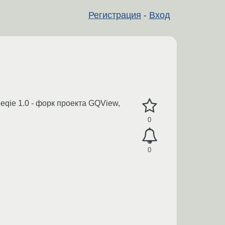
Регистрация
-
Вход
qie 1.0 - форк проекта GQView,
0
0