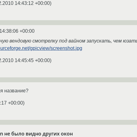
2.2010 14:43:12 +00:00
)
14:38:06 +00:00
ую вендовую смотрелку под вайном запускать, чем юзат
sourceforge.net/gpicview/screenshot.jpg
2.2010 14:45:45 +00:00
)
ся название?
:17 +00:00
)
een не было видно других окон