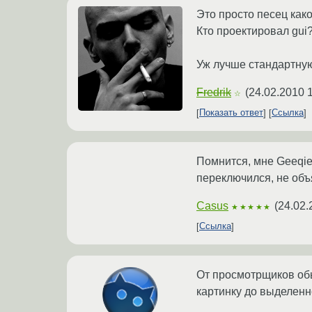
Это просто песец како
Кто проектировал gui?
Уж лучше стандартную
Fredrik
(
24.02.2010 
☆
Показать ответ
Ссылка
Помнится, мне Geeqie
переключился, не объя
Casus
(
24.02.
★★★★★
Ссылка
От просмотрщиков обы
картинку до выделенно