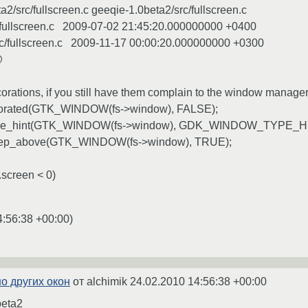
a2/src/fullscreen.c geeqie-1.0beta2/src/fullscreen.c
c/fullscreen.c 2009-07-02 21:45:20.000000000 +0400
rc/fullscreen.c 2009-11-17 00:00:20.000000000 +0300
@
orations, if you still have them complain to the window manager 
rated(GTK_WINDOW(fs->window), FALSE);
ype_hint(GTK_WINDOW(fs->window), GDK_WINDOW_TYPE_H
ep_above(GTK_WINDOW(fs->window), TRUE);
.screen < 0)
4:56:38 +00:00
)
но других окон
от alchimik
24.02.2010 14:56:38 +00:00
beta2