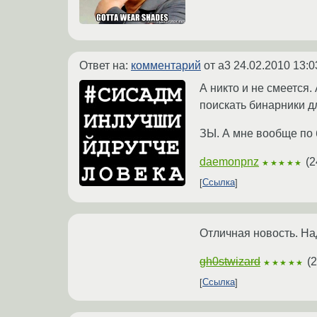
Ответ на:
комментарий
от a3
24.02.2010 13:0
А никто и не смеется
поискать бинарники д
ЗЫ. А мне вообще по 
daemonpnz
(
2
★★★★★
Ссылка
Отличная новость. На
gh0stwizard
(
2
★★★★★
Ссылка