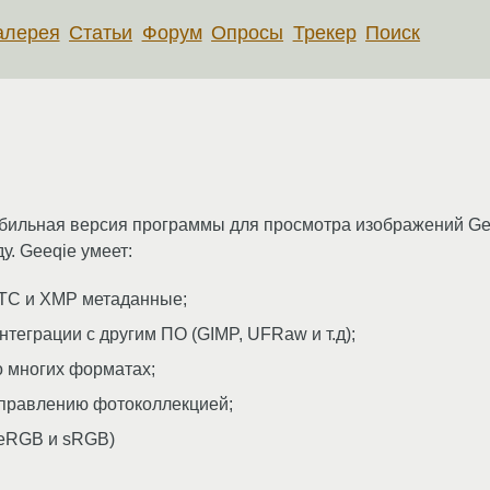
алерея
Статьи
Форум
Опросы
Трекер
Поиск
бильная версия программы для просмотра изображений Gee
у. Geeqie умеет:
PTC и XMP метаданные;
теграции с другим ПО (GIMP, UFRaw и т.д);
 многих форматах;
управлению фотоколлекцией;
beRGB и sRGB)