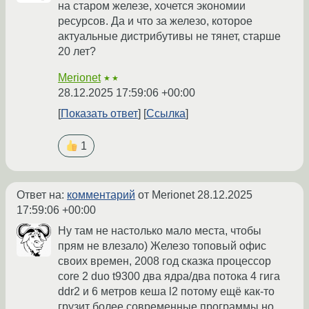
на старом железе, хочется экономии
ресурсов. Да и что за железо, которое
актуальные дистрибутивы не тянет, старше
20 лет?
Merionet
★★
28.12.2025 17:59:06 +00:00
Показать ответ
Ссылка
1
Ответ на:
комментарий
от Merionet
28.12.2025
17:59:06 +00:00
Ну там не настолько мало места, чтобы
прям не влезало) Железо топовый офис
своих времен, 2008 год сказка процессор
core 2 duo t9300 два ядра/два потока 4 гига
ddr2 и 6 метров кеша l2 потому ещё как-то
грузит более современные программы,но