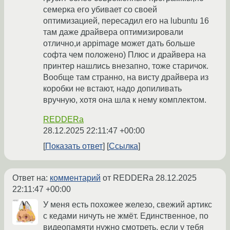
семерка его убивает со своей
оптимизацией, пересадил его на lubuntu 16
там даже драйвера оптимизировали
отлично,и appimage может дать больше
софта чем положено) Плюс и драйвера на
принтер нашлись внезапно, тоже старичок.
Вообще там странно, на висту драйвера из
коробки не встают, надо допиливать
вручную, хотя она шла к нему комплектом.
REDDERa
28.12.2025 22:11:47 +00:00
Показать ответ
Ссылка
Ответ на:
комментарий
от REDDERa
28.12.2025
22:11:47 +00:00
У меня есть похожее железо, свежий артикс
с кедами ничуть не жмёт. Единственное, по
видеопамяти нужно смотреть, если у тебя