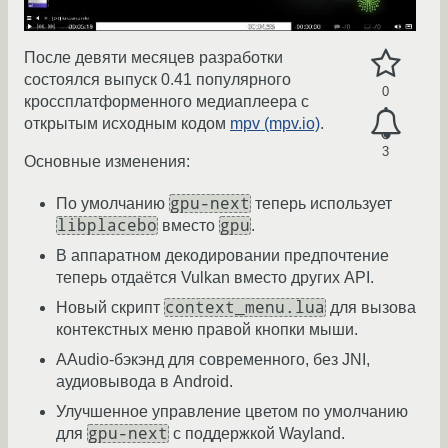
После девяти месяцев разработки
состоялся выпуск 0.41 популярного
0
кроссплатформенного медиаплеера с
открытым исходным кодом
mpv (mpv.io)
.
3
Основные изменения:
gpu-next
По умолчанию
теперь использует
libplacebo
gpu
вместо
.
В аппаратном декодировании предпочтение
теперь отдаётся Vulkan вместо других API.
context_menu.lua
Новый скрипт
для вызова
контекстных меню правой кнопки мыши.
AAudio-бэкэнд для современного, без JNI,
аудиовывода в Android.
Улучшенное управление цветом по умолчанию
gpu-next
для
с поддержкой Wayland.