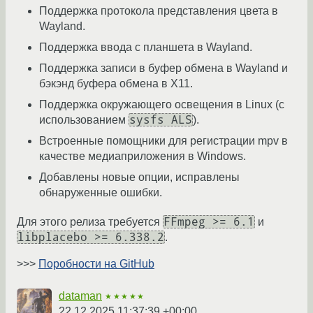
Поддержка протокола представления цвета в
Wayland.
Поддержка ввода с планшета в Wayland.
Поддержка записи в буфер обмена в Wayland и
бэкэнд буфера обмена в X11.
Поддержка окружающего освещения в Linux (с
sysfs ALS
использованием
).
Встроенные помощники для регистрации mpv в
качестве медиаприложения в Windows.
Добавлены новые опции, исправлены
обнаруженные ошибки.
FFmpeg >= 6.1
Для этого релиза требуется
и
libplacebo >= 6.338.2
.
>>>
Поробности на GitHub
dataman
★★★★★
22.12.2025 11:37:39 +00:00