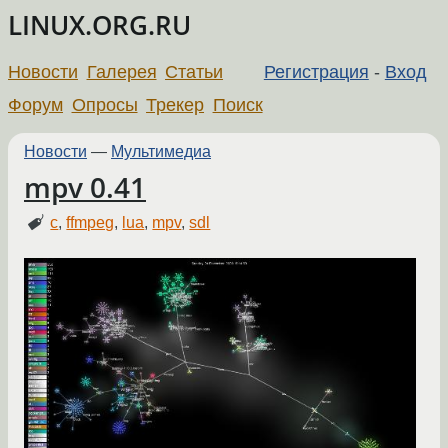
LINUX.ORG.RU
Новости
Галерея
Статьи
Регистрация
-
Вход
Форум
Опросы
Трекер
Поиск
Новости
—
Мультимедиа
mpv 0.41
c
,
ffmpeg
,
lua
,
mpv
,
sdl