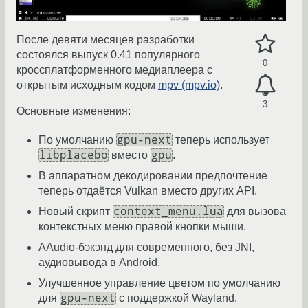
После девяти месяцев разработки
состоялся выпуск 0.41 популярного
0
кроссплатформенного медиаплеера с
открытым исходным кодом
mpv (mpv.io)
.
3
Основные изменения:
gpu-next
По умолчанию
теперь использует
libplacebo
gpu
вместо
.
В аппаратном декодировании предпочтение
теперь отдаётся Vulkan вместо других API.
context_menu.lua
Новый скрипт
для вызова
контекстных меню правой кнопки мыши.
AAudio-бэкэнд для современного, без JNI,
аудиовывода в Android.
Улучшенное управление цветом по умолчанию
gpu-next
для
с поддержкой Wayland.