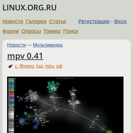
LINUX.ORG.RU
Новости
Галерея
Статьи
Регистрация
-
Вход
Форум
Опросы
Трекер
Поиск
Новости
—
Мультимедиа
mpv 0.41
c
,
ffmpeg
,
lua
,
mpv
,
sdl