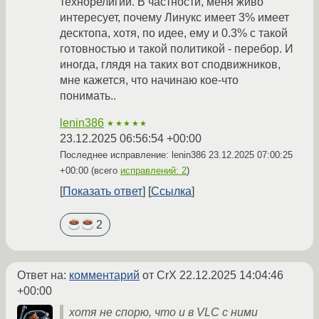
технорелигии. В частности, меня живо
интересует, почему Линукс имеет 3% имеет
десктопа, хотя, по идее, ему и 0.3% с такой
готовностью и такой политикой - перебор. И
иногда, глядя на таких вот сподвижников,
мне кажется, что начинаю кое-что
понимать..
lenin386
★★★★★
23.12.2025 06:56:54 +00:00
Последнее исправление: lenin386
23.12.2025 07:00:25
+00:00
(всего
исправлений: 2
)
Показать ответ
Ссылка
2
Ответ на:
комментарий
от CrX
22.12.2025 14:04:46
+00:00
хотя не спорю, что и в VLC с ними