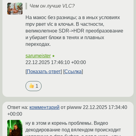
Чем он лучше VLC?
На макос без разницы; а в иных условиях
mpv рвет vlc в клочья. В частности,
великолепное SDR->HDR преобразование
и убирает блоки в тенях и плавных
переходах.
sarumeister
★
22.12.2025 17:46:10 +00:00
Показать ответ
Ссылка
1
Ответ на:
комментарий
от piwww
22.12.2025 17:34:40
+00:00
ну в этом и корень проблемы. Видео
декодирование под вялендом происходит