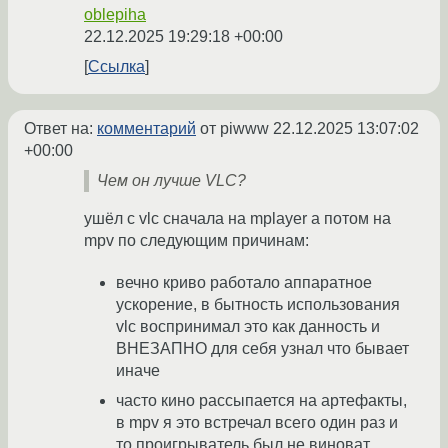
oblepiha
22.12.2025 19:29:18 +00:00
Ссылка
Ответ на:
комментарий
от piwww
22.12.2025 13:07:02
+00:00
Чем он лучше VLC?
ушёл с vlc сначала на mplayer а потом на
mpv по следующим причинам:
вечно криво работало аппаратное
ускорение, в бытность использования
vlc воспринимал это как данность и
ВНЕЗАПНО для себя узнал что бывает
иначе
часто кино рассыпается на артефакты,
в mpv я это встречал всего один раз и
то проигрыватель был не виноват