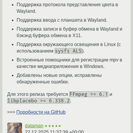
Поддержка протокола представления цвета в
Wayland.
Поддержка ввода с планшета в Wayland.
Поддержка записи в буфер обмена в Wayland и
бэкэнд буфера обмена в X11.
Поддержка окружающего освещения в Linux (с
sysfs ALS
использованием
).
Встроенные помощники для регистрации mpv в
качестве медиаприложения в Windows.
Добавлены новые опции, исправлены
обнаруженные ошибки.
FFmpeg >= 6.1
Для этого релиза требуется
и
libplacebo >= 6.338.2
.
>>>
Поробности на GitHub
dataman
★★★★★
22.12.2025 11:37:39 +00:00