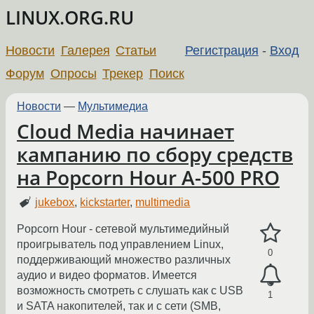
LINUX.ORG.RU
Новости
Галерея
Статьи
Регистрация
-
Вход
Форум
Опросы
Трекер
Поиск
Новости
—
Мультимедиа
Cloud Media начинает
кампанию по сбору средств
на Popcorn Hour A-500 PRO
jukebox
,
kickstarter
,
multimedia
Popcorn Hour - сетевой мультимедийный
проигрыватель под управлением Linux,
0
поддерживающий множество различных
аудио и видео форматов. Имеется
возможность смотреть с слушать как с USB
1
и SATA накопителей, так и с сети (SMB,