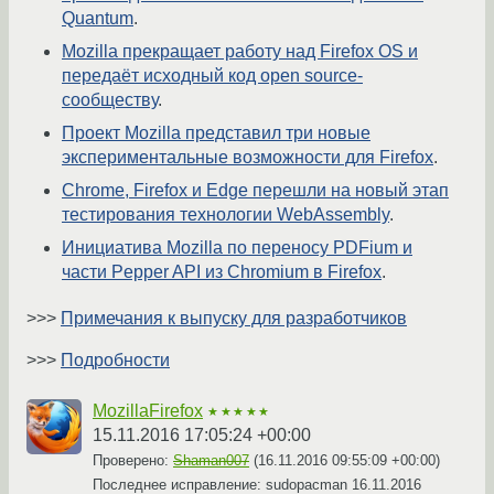
Quantum
.
Mozilla прекращает работу над Firefox OS и
передаёт исходный код open source-
сообществу
.
Проект Mozilla представил три новые
экспериментальные возможности для Firefox
.
Chrome, Firefox и Edge перешли на новый этап
тестирования технологии WebAssembly
.
Инициатива Mozilla по переносу PDFium и
части Pepper API из Chromium в Firefox
.
>>>
Примечания к выпуску для разработчиков
>>>
Подробности
MozillaFirefox
★★★★★
15.11.2016 17:05:24 +00:00
Проверено:
Shaman007
(
16.11.2016 09:55:09 +00:00
)
Последнее исправление: sudopacman
16.11.2016