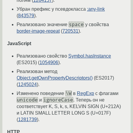
полям (
1264157
).
Убран префикс у псевдокласса
:any-link
(
843579
).
space
Реализовано значение
у свойства
border-image-repeat
(
720531
).
JavaScript
Реализовано свойство
Symbol.hasInstance
(ES2015) (
1054906
).
Реализован метод
Object.getOwnPropertyDescriptors()
(ES2017)
(
1245024
).
\W
Изменено поведение
в
RegExp
с флагами
unicode
ignoreCase
и
. Теперь он не
соответствует K, S, k, s, KELVIN SIGN (U+212A)
и LATIN SMALL LETTER LONG S (U+017F)
(
1281739
).
HTTP