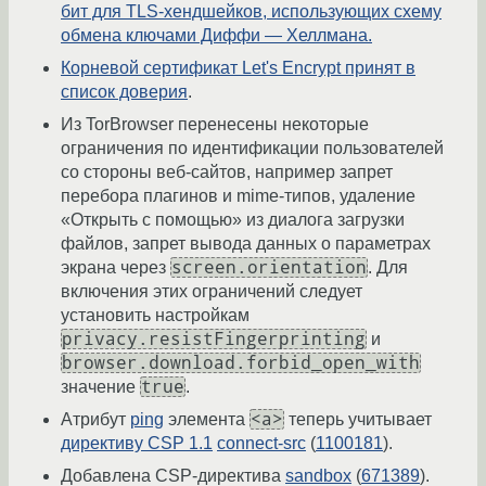
бит для TLS-хендшейков, использующих схему
обмена ключами Диффи — Хеллмана.
Корневой сертификат Let's Encrypt принят в
список доверия
.
Из TorBrowser перенесены некоторые
ограничения по идентификации пользователей
со стороны веб-сайтов, например запрет
перебора плагинов и mime-типов, удаление
«Открыть с помощью» из диалога загрузки
файлов, запрет вывода данных о параметрах
screen.orientation
экрана через
. Для
включения этих ограничений следует
установить настройкам
privacy.resistFingerprinting
и
browser.download.forbid_open_with
true
значение
.
<a>
Атрибут
ping
элемента
теперь учитывает
директиву CSP 1.1
connect-src
(
1100181
).
Добавлена CSP-директива
sandbox
(
671389
).