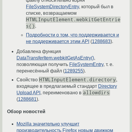
файлу относительно корня
FileSystemDirectoryEntry
, который был в
списке, возвращаемом
HTMLInputElement.webkitGetEntrie
s()
.
Подробности о том, что поддерживается и
не поддерживается этим API
(
1288683
).
Добавлена функция
DataTransferItem.webkitGetAsEntry()
,
позволяющая получить
FileSystemEntry
, т. е.
перенесённый файл (
1289255
).
HTMLInputElement.directory
Свойство
,
входящее в предлагаемый стандарт
Directory
allowdirs
Upload API
, переименовано в
(
1288681
).
Обзор новостей
Mozilla значительно улучшит
производительность Firefox новым движком