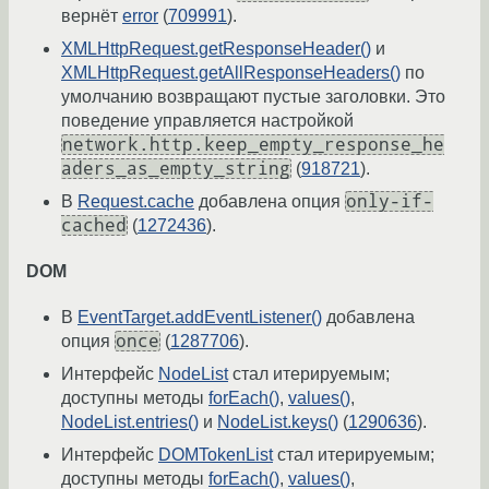
вернёт
error
(
709991
).
XMLHttpRequest.getResponseHeader()
и
XMLHttpRequest.getAllResponseHeaders()
по
умолчанию возвращают пустые заголовки. Это
поведение управляется настройкой
network.http.keep_empty_response_he
aders_as_empty_string
(
918721
).
only-if-
В
Request.cache
добавлена опция
cached
(
1272436
).
DOM
В
EventTarget.addEventListener()
добавлена
once
опция
(
1287706
).
Интерфейс
NodeList
стал итерируемым;
доступны методы
forEach()
,
values()
,
NodeList.entries()
и
NodeList.keys()
(
1290636
).
Интерфейс
DOMTokenList
стал итерируемым;
доступны методы
forEach()
,
values()
,