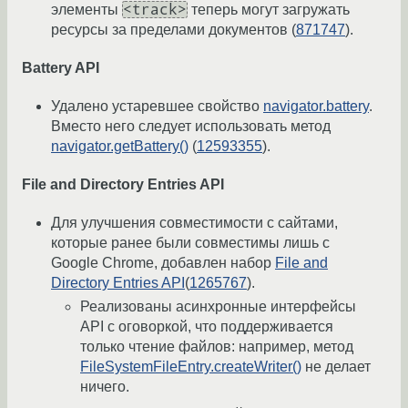
<track>
элементы
теперь могут загружать
ресурсы за пределами документов (
871747
).
Battery API
Удалено устаревшее свойство
navigator.battery
.
Вместо него следует использовать метод
navigator.getBattery()
(
12593355
).
File and Directory Entries API
Для улучшения совместимости с сайтами,
которые ранее были совместимы лишь с
Google Chrome, добавлен набор
File and
Directory Entries API
(
1265767
).
Реализованы асинхронные интерфейсы
API с оговоркой, что поддерживается
только чтение файлов: например, метод
FileSystemFileEntry.createWriter()
не делает
ничего.