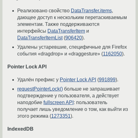
Реализовано свойство
DataTransfer.items
,
дающее доступ к нескольким перетаскиваемым
элементам. Также поддерживаются
интерфейсы
DataTransferItem
и
DataTransferItemList
(
906420
).
Удалены устаревшие, специфичные для Firefox
события «dragdrop» и «draggesture» (
1162050
).
Pointer Lock API
Удалён префикс у
Pointer Lock API
(
991899
).
requestPointerLock()
больше не запрашивает
подтверждение у пользователя, а действует
наподобие
fullscreen API
: пользователь
получает лишь уведомление о том, как выйти из
этого режима (
1273351
).
IndexedDB