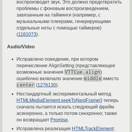
воспроизводит звук. Это должно предотвратить
проблемы с фоновым воспроизведением,
завязанным на тайминги (например, с
музыкальными плеерами, генерирующими
отдельные ноты с помощью таймеров)
(
1181073
).
Audio/Video
Исправлено поведение, при котором
перечисление AlignSetting (представляющее
VTTCue.align
возможные значения
)
middle
ошибочно включало значение
вместо
center
(
1276130
).
Нестандартный экспериментальный метод
HTMLMediaElement.seekToNextFrame()
теперь
сначала пытается искать следующий фрейм
асинхронно, а только потом синхронно; также
он возвращает
Promise
.
Исправлена реализация
HTMLTrackElement
: