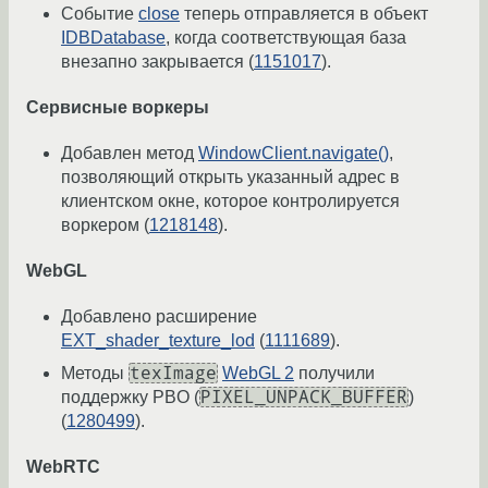
Событие
close
теперь отправляется в объект
IDBDatabase
, когда соответствующая база
внезапно закрывается (
1151017
).
Сервисные воркеры
Добавлен метод
WindowClient.navigate()
,
позволяющий открыть указанный адрес в
клиентском окне, которое контролируется
воркером (
1218148
).
WebGL
Добавлено расширение
EXT_shader_texture_lod
(
1111689
).
texImage
Методы
WebGL 2
получили
PIXEL_UNPACK_BUFFER
поддержку PBO (
)
(
1280499
).
WebRTC