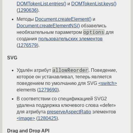
DOMTokenList.entries()
и
DOMTokenList.keys()
(
1290636
).
Методы
Document.createElement()
и
Document.createElementNS()
обзавелись
options
необязательным параметром
для
создания
пользовательских элементов
(
1276579
).
SVG
allowReorder
Удалён атрибут
. Поведение,
которое он устанавливал, теперь является
поведением по умолчанию для SVG
<switch>
elements (
1279690
).
В соответствии со спецификацией SVG2
удалена поддержка ключевого слова «defer»
для атрибута
preserveAspectRatio
элементов
<image>
(
1280425
).
Drag and Drop API