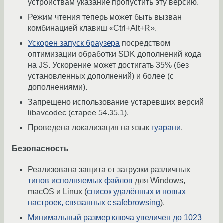
устройствам указание пропустить эту версию.
Режим чтения теперь может быть вызван
комбинацией клавиш «Ctrl+Alt+R».
Ускорен запуск браузера
посредством
оптимизации обработки SDK дополнений кода
на JS. Ускорение может достигать 35% (без
установленных дополнений) и более (с
дополнениями).
Запрещено использование устаревших версий
libavcodec (старее 54.35.1).
Проведена локализация на язык
гуарани
.
Безопасность
Реализована защита от загрузки различных
типов исполняемых файлов
для Windows,
macOS и Linux (
список удалённых и новых
настроек, связанных с safebrowsing
).
Минимальный размер ключа увеличен до 1023