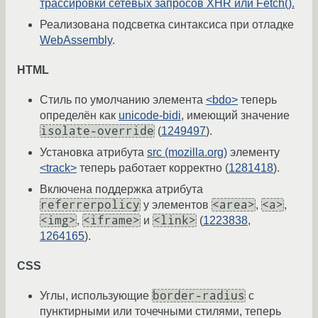
трассировки сетевых запросов XHR или Fetch().
Реализована подсветка синтаксиса при отладке
WebAssembly
.
HTML
Стиль по умолчанию элемента
<bdo>
теперь
определён как
unicode-bidi
, имеющий значение
isolate-override
(
1249497
).
Установка атрибута
src (mozilla.org)
элементу
<track>
теперь работает корректно (
1281418
).
Включена поддержка атрибута
referrerpolicy
<area>
<a>
у элементов
,
,
<img>
<iframe>
<link>
,
и
(
1223838
,
1264165
).
CSS
border-radius
Углы, использующие
с
пунктирными или точечными стилями, теперь