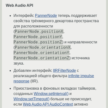
Web Audio API
Интерфейс
PannerNode
теперь поддерживает
свойства трёхмерного декартова пространства
для расположенности
PannerNode.positionX
(
,
PannerNode.positionY
,
PannerNode.positionZ
) и направленности
PannerNode.orientationX
(
,
PannerNode.orientationY
,
PannerNode.orientationZ
) источника
звука.
Добавлен интерфейс
IIRFilterNode
с
реализацией общего фильтра
infinite impulse
response
(IIR).
Приостановка в фоновых вкладках таймеров,
созданных
Window.setInterval()
и
Window.setTimeout()
больше не происходит,
если
Web Audio API AudioContext
активно