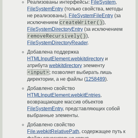
Реализованы интерфейсы:
FileSystem
,
FileSystemEntry
(только свойства, методы
не реализованы),
FileSystemFileEntry
(за
createWriter()
исключением
),
FileSystemDirectoryEntry
(за исключением
removeRecursively()
),
FileSystemDirectoryReader
.
Добавлена поддержка
HTMLInputElement.webkitdirectory
и
атрибута
webkitdirectory
элементу
<input>
; позволяет выбирать лишь
директории, а не файлы (
1258489
).
Добавлено свойство
HTMLInputElement.webkitEntries
,
возвращающее массив объектов
FileSystemEntry
, представляющих собой
выбранные элементы.
Добавлено свойство
File.webkitRelativePath
, содержащее путь к