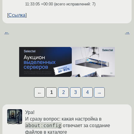
11:33:05 +00:00
(всего исправлений: 7)
Ссылка
←
→
←
1
2
3
4
→
Ура!
И сразу вопрос: какая настройка в
about:config
отвечает за создание
файлов в каталоге