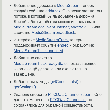
Добавление дорожки в
MediaStream
теперь
создаёт событие
addtrack
. Оно возникает на том
потоке, в который была добавлена дорожка.
Для обработки события можно использовать
MediaStream.addEventListener('addtrack', ...)
или
свойство
MediaStream.onaddtrack
.
Интерфейс
MediaStreamTrack
теперь
поддерживает событие
ended
и обработчик
MediaStreamTrack.onended
.
Добавлено свойство
MediaStreamTrack.readyState
, показывающее,
жива ли ещё дорожка или окончательно
завершена.
Добавлены методы
getConstraints()
и
getSettings()
.
Удалено свойство
RTCDataChannel.stream
. Оно
давно заменено на
RTCDataChannel.id
, но
сохранялось для обратной совместимости.