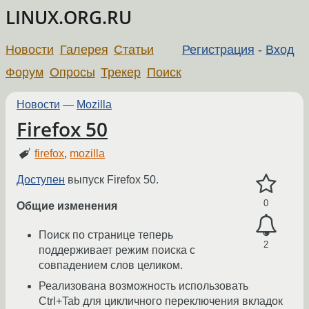
LINUX.ORG.RU
Новости
Галерея
Статьи
Регистрация
-
Вход
Форум
Опросы
Трекер
Поиск
Новости
—
Mozilla
Firefox 50
firefox
,
mozilla
Доступен
выпуск Firefox 50.
0
Общие изменения
Поиск по странице теперь
2
поддерживает режим поиска с
совпадением слов целиком.
Реализована возможность использовать
Ctrl+Tab для цикличного переключения вкладок