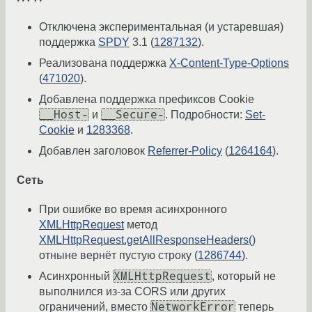
Отключена экспериментальная (и устаревшая)
поддержка
SPDY
3.1 (
1287132
).
Реализована поддержка
X-Content-Type-Options
(
471020
).
Добавлена поддержка префиксов Cookie
__Host-
__Secure-
и
. Подробности:
Set-
Cookie
и
1283368
.
Добавлен заголовок
Referrer-Policy
(
1264164
).
Сеть
При ошибке во время асинхронного
XMLHttpRequest
метод
XMLHttpRequest.getAllResponseHeaders()
отныне вернёт пустую строку (
1286744
).
XMLHttpRequest
Асинхронный
, который не
выполнился из-за CORS или других
NetworkError
ограничений, вместо
теперь