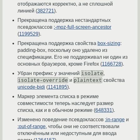
отображаются корректно, а не сплошной
линией (
382721
).
Прекращена поддержка нестандартных
псевдоклассов
:-moz-full-screen-ancestor
(
1199529
).
Прекращена поддержка свойства
box-sizing
:
padding-box, поскольку оно удалено из
спецификации. Его не поддерживал ни один из
основных браузеров, кроме Firefox (
1166728
).
isolate
Убран префикс у значений
,
isolate-override
plaintext
и
свойства
unicode-bidi
(
1141895
).
Маркер элемента списка в режиме
совместимости теперь наследует размер
списка, как и в обычном режиме (
648331
).
Изменено поведение псевдоклассов
:in-range
и
:out-of-range
, чтобы они не соответствовали
отключённым или недоступным для ввода