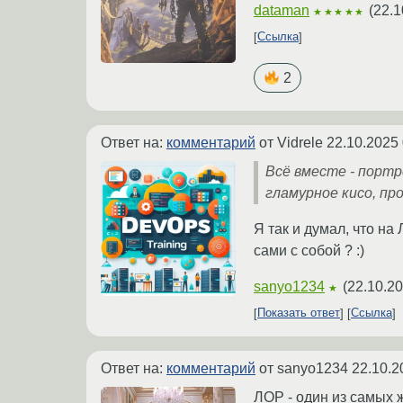
dataman
(
22.1
★★★★★
Ссылка
2
Ответ на:
комментарий
от Vidrele
22.10.2025 
Всё вместе - портр
гламурное кисо, пр
Я так и думал, что н
сами с собой ? :)
sanyo1234
(
22.10.20
★
Показать ответ
Ссылка
Ответ на:
комментарий
от sanyo1234
22.10.2
ЛОР - один из самых 