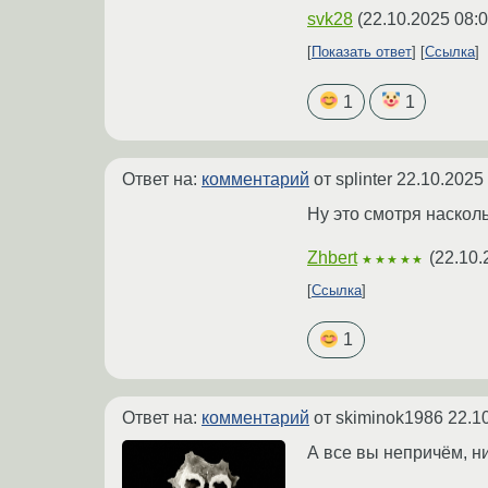
svk28
(
22.10.2025 08:0
Показать ответ
Ссылка
1
1
Ответ на:
комментарий
от splinter
22.10.2025
Ну это смотря наскол
Zhbert
(
22.10.
★★★★★
Ссылка
1
Ответ на:
комментарий
от skiminok1986
22.1
А все вы непричём, ни