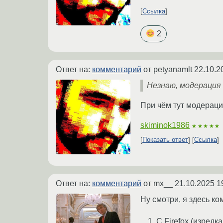
Ссылка
2
Ответ на:
комментарий
от petyanamlt
22.10.2
Незнаю, модерация
При чём тут модерац
skiminok1986
★★★★★
Показать ответ
Ссылка
Ответ на:
комментарий
от mx__
21.10.2025 1
Ну смотри, я здесь к
С Firefox (изредк