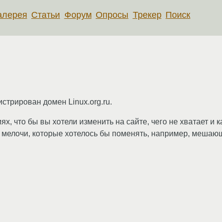
алерея
Статьи
Форум
Опросы
Трекер
Поиск
истрирован домен Linux.org.ru.
х, что бы вы хотели изменить на сайте, чего не хватает и 
и мелочи, которые хотелось бы поменять, например, мешаю