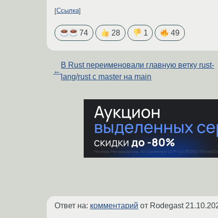
Ссылка
74
28
1
49
В Rust переименовали главную ветку rust-
←
lang/rust с master на main
Ответ на:
комментарий
от Rodegast
21.10.20