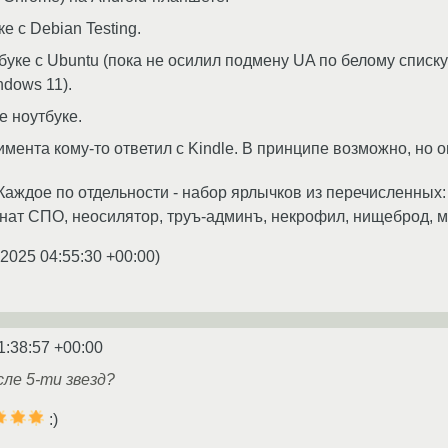
е с Debian Testing.
буке с Ubuntu (пока не осилил подмену UA по белому списк
ndows 11).
же ноутбуке.
имента кому-то ответил с Kindle. В принципе возможно, но 
 Каждое по отдельности - набор ярлычков из перечисленных
анат СПО, неосилятор, труъ-админъ, некрофил, нищеброд, 
.2025 04:55:30 +00:00
)
1:38:57 +00:00
сле 5-ти звезд?
:)