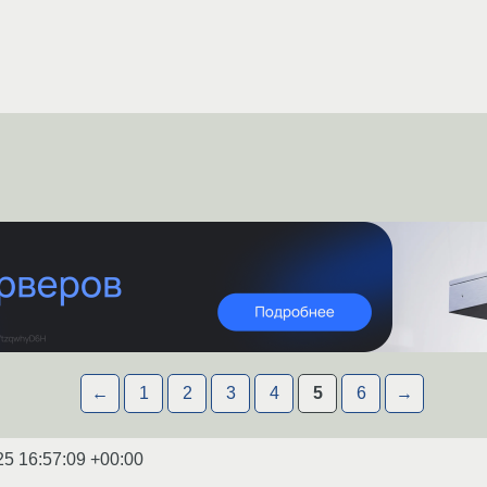
←
1
2
3
4
5
6
→
25 16:57:09 +00:00