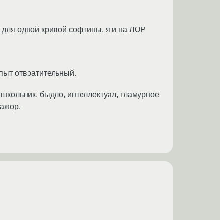
у для одной кривой софтины, я и на ЛОР
опыт отвратительный.
: школьник, быдло, интеллектуал, гламурное
мажор.