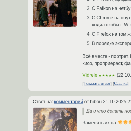
С Falkon на нетбук
С Chrome на ноут
ходил якобы с Wi
С Firefox на том 
В порядке экспер
Всё вместе - портрет.
кисо, проприераст, ф
Vidrele
(
22.10
★★★★★
Показать ответ
Ссылка
Ответ на:
комментарий
от hibou
21.10.2025 2
Да и что делать по
Заменять их на