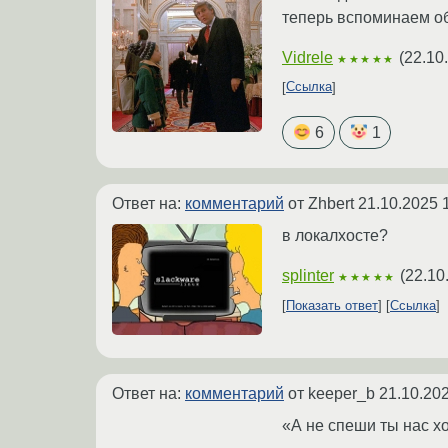
теперь вспоминаем об
Vidrele
(
22.10
★★★★★
Ссылка
6
1
Ответ на:
комментарий
от Zhbert
21.10.2025 
в локалхосте?
splinter
(
22.10
★★★★★
Показать ответ
Ссылка
Ответ на:
комментарий
от keeper_b
21.10.202
«А не спеши ты нас х