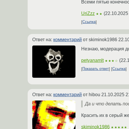
Всеми пятью конечно
UriZzz
(
22.10.2025
★★
Ссылка
Ответ на:
комментарий
от skiminok1986
22.1
Незнаю, модерация до
petyanamlt
(
22.
★★★☆
Показать ответ
Ссылка
Ответ на:
комментарий
от hibou
21.10.2025 2
Да и что делать по
Красить их в серый же 
skiminok1986
★★★★★