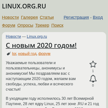
LINUX.ORG.RU
Новости
Галерея
Статьи
Регистрация
-
Вход
Форум
Опросы
Трекер
Поиск
Новости
—
Linux.org.ru
С новым 2020 годом!
lor
,
новый год
,
форум
Уважаемые пользователи и
пользовательницы, анонимусы и
1
анонимуски! Мы поздравляем вас с
наступающим 2020 годом, желаем вам
свободы, успеха, любви и всяческого
0
счастья!
В уходящем году исполнилось 30 лет Всемирной
Паутине, 28 лет ядру Linux, 25 лет зоне .RU и 21 год