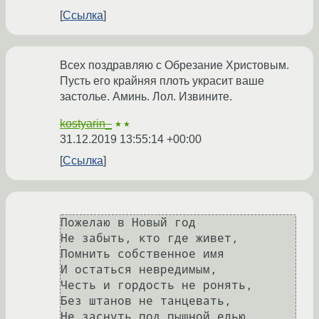
Ссылка
Всех поздравляю с Обрезание Христовым.
Пусть его крайняя плоть украсит ваше
застолье. Аминь. Лол. Извините.
kostyarin_
★★
31.12.2019 13:55:14 +00:00
Ссылка
Пожелаю в Новый год

Не забыть, кто где живет,

Помнить собственное имя

И остаться невредимым,

Честь и гордость не ронять,

Без штанов не танцевать,

Не заснуть под пышной елью,
