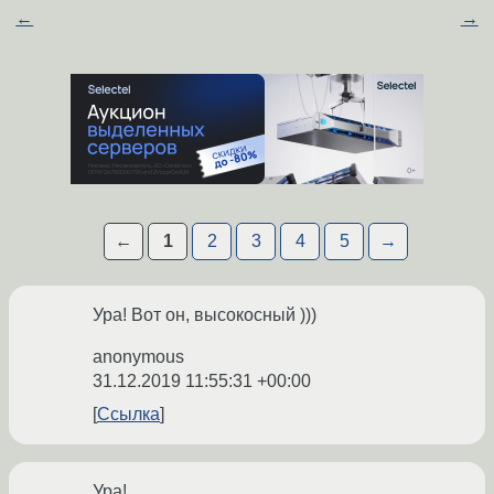
←
→
←
1
2
3
4
5
→
Ура! Вот он, высокосный )))
anonymous
31.12.2019 11:55:31 +00:00
Ссылка
Ура!