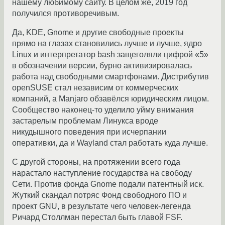
нашему любимому сайту. В целом же, 2019 год
получился противоречивым.
Да, KDE, Gnome и другие свободные проекты
прямо на глазах становились лучше и лучше, ядро
Linux и интерпретатор bash защеголяли цифрой «5»
в обозначении версии, бурно активизировалась
работа над свободными смартфонами. Дистрибутив
openSUSE стал независим от коммерческих
компаний, а Manjaro обзавёлся юридическим лицом.
Сообщество наконец-то уделило уйму внимания
застарелым проблемам Линукса вроде
никудышного поведения при исчерпании
оперативки, да и Wayland стал работать куда лучше.
С другой стороны, на протяжении всего года
нарастало наступление государства на свободу
Сети. Против фонда Gnome подали патентный иск.
Жуткий скандал потряс Фонд свободного ПО и
проект GNU, в результате чего человек-легенда
Ричард Столлман перестал быть главой FSF.