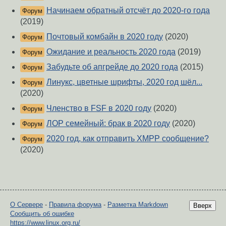
Начинаем обратный отсчёт до 2020-го года
Форум
(2019)
Почтовый комбайн в 2020 году
(2020)
Форум
Ожидание и реальность 2020 года
(2019)
Форум
Забудьте об апгрейде до 2020 года
(2015)
Форум
Линукс, цветные шрифты, 2020 год шёл...
Форум
(2020)
Членство в FSF в 2020 году
(2020)
Форум
ЛОР семейный: брак в 2020 году
(2020)
Форум
2020 год, как отправить XMPP сообщение?
Форум
(2020)
О Сервере
-
Правила форума
-
Разметка Markdown
Вверх
Сообщить об ошибке
https://www.linux.org.ru/