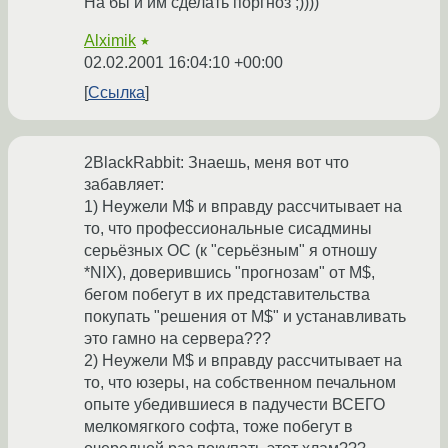
На бы и им сделать поргноз ;))))
Alximik
★
02.02.2001 16:04:10 +00:00
Ссылка
2BlackRabbit: Знаешь, меня вот что
забавляет:
1) Неужели M$ и вправду рассчитывает на
то, что профессиональные сисадмины
серьёзных ОС (к "серьёзным" я отношу
*NIX), доверившись "прогнозам" от M$,
бегом побегут в их представительства
покупать "решения от M$" и устанавливать
это гамно на сервера???
2) Неужели M$ и вправду рассчитывает на
то, что юзеры, на собственном печальном
опыте убедившиеся в падучести ВСЕГО
мелкомягкого софта, тоже побегут в