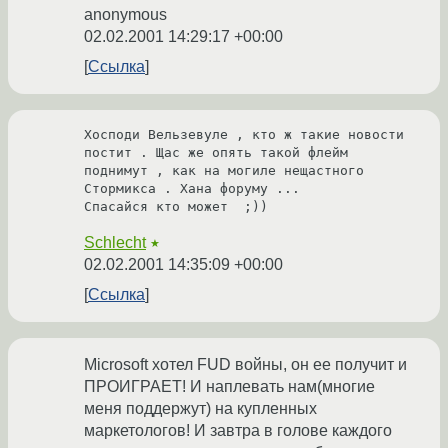
anonymous
02.02.2001 14:29:17 +00:00
Ссылка
Хосподи Вельзевуле , кто ж такие новости 
постит . Щас же опять такой флейм 

поднимут , как на могиле нещастного 
Стормикса . Хана форуму ...

Спасайся кто может  ;))
Schlecht
★
02.02.2001 14:35:09 +00:00
Ссылка
Мicrosoft хотел FUD войны, он ее получит и
ПРОИГРАЕТ! И наплевать нам(многие
меня поддержут) на купленных
маркетологов! И завтра в голове каждого