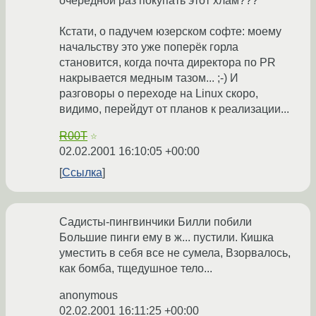
очередной раз покупать этот хлам???
Кстати, о падучем юзерском софте: моему
начальству это уже поперёк горла
становится, когда почта директора по PR
накрывается медным тазом... ;-) И
разговоры о переходе на Linux скоро,
видимо, перейдут от планов к реализации...
R00T
☆
02.02.2001 16:10:05 +00:00
Ссылка
Садисты-пингвинчики Билли побили
Большие пинги ему в ж... пустили. Кишка
уместить в себя все не сумела, Взорвалось,
как бомба, тщедушное тело...
anonymous
02.02.2001 16:11:25 +00:00