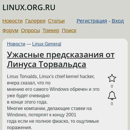
LINUX.ORG.RU
Новости
Галерея
Статьи
Регистрация
-
Вход
Форум
Опросы
Трекер
Поиск
Новости
—
Linux General
Ужасные предсказания от
Линуса Торвальдса
Linus Torvalds, Linux's chief kernel hacker,
вчера сказал, что по
0
мнению его самого Windows обречен и это
уже будет очевидно
в конце этого года.
0
Многие компании, делающие ставки на
Windows, потерпят к концу 2001
года если не полное фиаско, то ощутимые
поражения.