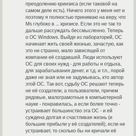
преодолению криизиса (если таковой на
самом деле есть). Ничего этого у меня нет и
поэтому я полностью принимаю на веру, что
Ms глубоко в ... кризисе. Если это не так то
дальше рассуждать бессмысленно. Теперь
о ОС Windows. Выйдя из лабораторий, ОС
начинает жить своей жизнью, зачастую, как
это ни странно, мало зависящей от
компании её создавшей. Люди используют
ОС для своих нужд - для работы и отдыха,
для зарабатывания денег, и т.д. и т.п., порой
даже не зная или не задумывась, кто автор
этой ОС. Так вот, судьбу ОС решают теперь
не её создатели, а пользователи, причем
рядовые, малограмотные в компьютерной
науке - понравилась, а если более точно -
устраивает большинство эта ОС - и ей
суждена долгая и счастливая жизнь (и
большие прибыли у её создателей), если не
устраивает, то сколько бы ни кричали её