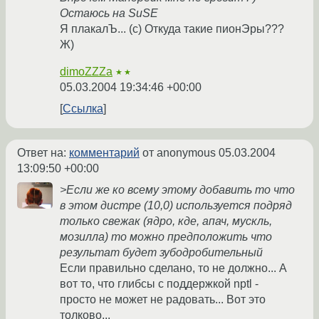
Остаюсь на SuSE
Я плакалЪ... (с) Откуда такие пионЭры???
Ж)
dimoZZZa
★★
05.03.2004 19:34:46 +00:00
Ссылка
Ответ на:
комментарий
от anonymous
05.03.2004
13:09:50 +00:00
>Если же ко всему этому добавить то что
в этом дистре (10,0) используется подряд
только свежак (ядро, кде, апач, мускль,
мозилла) то можно предположить что
результат будет зубодробительный
Если правильно сделано, то не должно... А
вот то, что глибсы с поддержкой nptl -
просто не может не радовать... Вот это
толково...