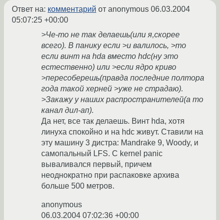
Ответ на:
комментарий
от anonymous
06.03.2004
05:07:25 +00:00
>Че-то не так делаешь(или я,скорее
всего). В панику если >и валилось, >то
если винт на hda вместо hdc(ну это
естественно) или >если ядро криво
>пересоберешь(правда последние полтора
года такой херней >уже не страдаю).
>Закажу у наших распространителей(а то
канал дил-ап).
Да нет, все так делаешь. Винт hda, хотя
линуха спокойно и на hdc живут. Ставили на
эту машину 3 дистра: Mandrake 9, Woody, и
самопальный LFS. С kernel panic
вываливался первый, причем
неоднократно при распаковке архива
больше 500 метров.
anonymous
06.03.2004 07:02:36 +00:00