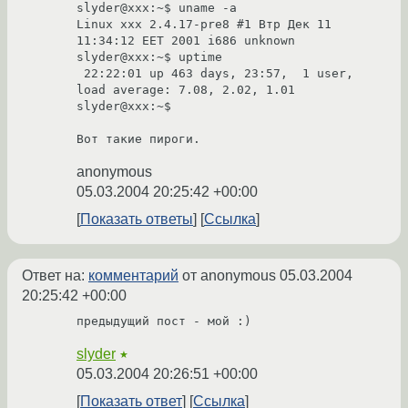
slyder@xxx:~$ uname -a

Linux xxx 2.4.17-pre8 #1 Втр Дек 11 
11:34:12 EET 2001 i686 unknown

slyder@xxx:~$ uptime

 22:22:01 up 463 days, 23:57,  1 user,  
load average: 7.08, 2.02, 1.01

slyder@xxx:~$

Вот такие пироги.
anonymous
05.03.2004 20:25:42 +00:00
Показать ответы
Ссылка
Ответ на:
комментарий
от anonymous
05.03.2004
20:25:42 +00:00
предыдущий пост - мой :)
slyder
★
05.03.2004 20:26:51 +00:00
Показать ответ
Ссылка