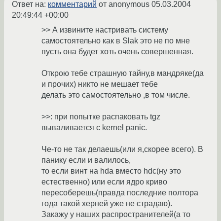
Ответ на:
комментарий
от anonymous
05.03.2004
20:49:44 +00:00
>> А извините настривать систему
самостоятельно как в Slak это не по мне
пусть она будет хоть очень совершенная.
Открою тебе страшную тайну,в мандряке(да
и прочих) никто не мешает тебе
делать это самостоятельно ,в том числе.
>>: при попытке распаковать tgz
вываливается с kernel panic.
Че-то не так делаешь(или я,скорее всего). В
панику если и валилось,
то если винт на hda вместо hdc(ну это
естественно) или если ядро криво
пересоберешь(правда последние полтора
года такой херней уже не страдаю).
Закажу у наших распространителей(а то