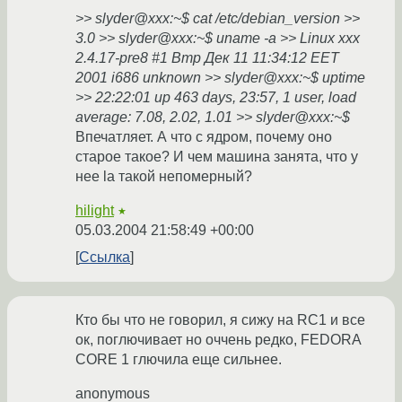
>> slyder@xxx:~$ cat /etc/debian_version >>
3.0 >> slyder@xxx:~$ uname -a >> Linux xxx
2.4.17-pre8 #1 Втр Дек 11 11:34:12 EET
2001 i686 unknown >> slyder@xxx:~$ uptime
>> 22:22:01 up 463 days, 23:57, 1 user, load
average: 7.08, 2.02, 1.01 >> slyder@xxx:~$
Впечатляет. А что с ядром, почему оно
старое такое? И чем машина занята, что у
нее la такой непомерный?
hilight
★
05.03.2004 21:58:49 +00:00
Ссылка
Кто бы что не говорил, я сижу на RC1 и все
ок, поглючивает но оччень редко, FEDORA
CORE 1 глючила еще сильнее.
anonymous