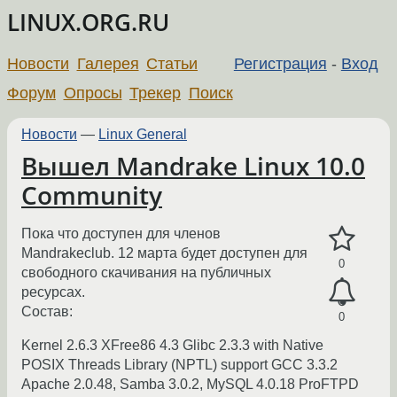
LINUX.ORG.RU
Новости
Галерея
Статьи
Регистрация
-
Вход
Форум
Опросы
Трекер
Поиск
Новости
—
Linux General
Вышел Mandrake Linux 10.0
Community
Пока что доступен для членов
Mandrakeclub. 12 марта будет доступен для
0
свободного скачивания на публичных
ресурсах.
Состав:
0
Kernel 2.6.3 XFree86 4.3 Glibc 2.3.3 with Native
POSIX Threads Library (NPTL) support GCC 3.3.2
Apache 2.0.48, Samba 3.0.2, MySQL 4.0.18 ProFTPD