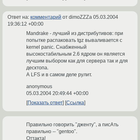
Ответ на:
комментарий
от dimoZZZa
05.03.2004
19:36:12 +00:00
Mandrake - лучший из дистрибутивов: при
попытке распаковать tgz вываливается с
kernel panic. Снабженный
высокостабильным 2.6 ядром он является
лучшим выбором как для сервера так и для
десктопа.
А LFS и в самом деле рулит.
anonymous
05.03.2004 20:49:44 +00:00
Показать ответ
Ссылка
Правильно говорить "дженту", а писАть
правильно -- "gentoo".
Оттакта!