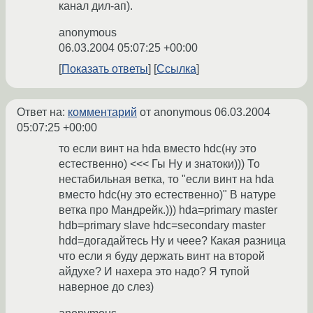
канал дил-ап).
anonymous
06.03.2004 05:07:25 +00:00
Показать ответы
Ссылка
Ответ на:
комментарий
от anonymous
06.03.2004
05:07:25 +00:00
то если винт на hda вместо hdc(ну это
естественно) <<< Гы Ну и знатоки))) То
нестабильная ветка, то "если винт на hda
вместо hdc(ну это естественно)" В натуре
ветка про Мандрейк.))) hda=primary master
hdb=primary slave hdc=secondary master
hdd=догадайтесь Ну и чеее? Какая разница
что если я буду держать винт на второй
айдухе? И нахера это надо? Я тупой
наверное до слез)