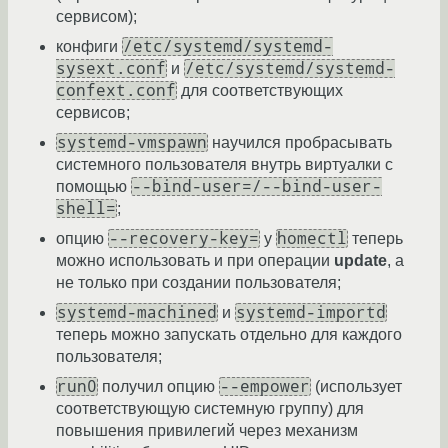
сервисом);
/etc/systemd/systemd-
конфиги
sysext.conf
/etc/systemd/systemd-
и
confext.conf
для соответствующих
сервисов;
systemd-vmspawn
научился пробрасывать
системного пользователя внутрь виртуалки с
--bind-user=/--bind-user-
помощью
shell=
;
--recovery-key=
homectl
опцию
у
теперь
можно использовать и при операции
update
, а
не только при создании пользователя;
systemd-machined
systemd-importd
и
теперь можно запускать отдельно для каждого
пользователя;
run0
--empower
получил опцию
(использует
соответствующую системную группу) для
повышения привилегий через механизм