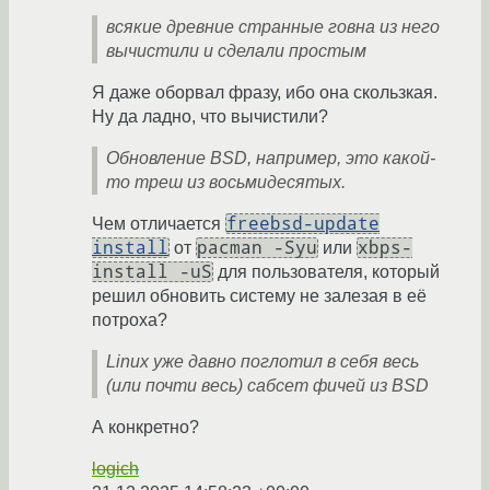
всякие древние странные говна из него
вычистили и сделали простым
Я даже оборвал фразу, ибо она скользкая.
Ну да ладно, что вычистили?
Обновление BSD, например, это какой-
то треш из восьмидесятых.
freebsd-update
Чем отличается
install
pacman -Syu
xbps-
от
или
install -uS
для пользователя, который
решил обновить систему не залезая в её
потроха?
Linux уже давно поглотил в себя весь
(или почти весь) сабсет фичей из BSD
А конкретно?
logich