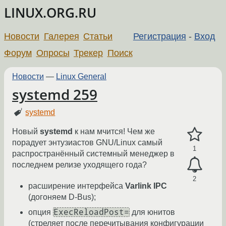
LINUX.ORG.RU
Новости
Галерея
Статьи
Регистрация
-
Вход
Форум
Опросы
Трекер
Поиск
Новости
—
Linux General
systemd 259
systemd
Новый
systemd
к нам мчится! Чем же
порадует энтузиастов GNU/Linux самый
1
распространённый системный менеджер в
последнем релизе уходящего года?
2
расширение интерфейса
Varlink IPC
(догоняем D-Bus);
ExecReloadPost=
опция
для юнитов
(стреляет после перечитывания конфигурации