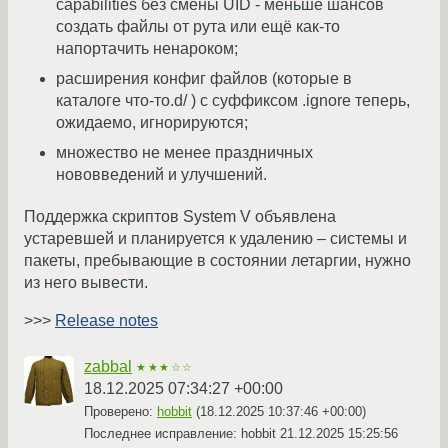
capabilities без смены UID - меньше шансов
создать файлы от рута или ещё как-то
напортачить ненароком;
расширения конфиг файлов (которые в
каталоге что-то.d/ ) с суффиксом .ignore теперь,
ожидаемо, игнорируются;
множество не менее праздничных
нововведений и улучшений.
Поддержка скриптов System V объявлена
устаревшей и планируется к удалению – системы и
пакеты, пребывающие в состоянии летаргии, нужно
из него вывести.
>>>
Release notes
zabbal
★★★☆☆
18.12.2025 07:34:27 +00:00
Проверено:
hobbit
(
18.12.2025 10:37:46 +00:00
)
Последнее исправление: hobbit
21.12.2025 15:25:56