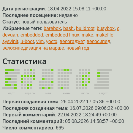
Дата регистрации:
18.04.2022 15:08:11 +00:00
Последнее посещение:
недавно
Статус:
новый пользователь
Избранные теги:
barebox
,
bash
,
buildroot
,
busybox
,
c
,
devuan
,
embedded
,
embedded linux
,
make
,
makefile
,
sysvinit
,
u-boot
,
vim
,
yocto
,
велогаджет
,
велосипед
,
велосипедизация на марше
,
новый год
Статистика
март
апрель
май
июнь
июль
август
Первая созданная тема:
26.04.2022 17:05:36 +00:00
Последняя созданная тема:
16.07.2026 09:06:22 +00:00
Первый комментарий:
22.04.2022 18:24:49 +00:00
Последний комментарий:
05.08.2026 14:58:57 +00:00
Число комментариев:
665