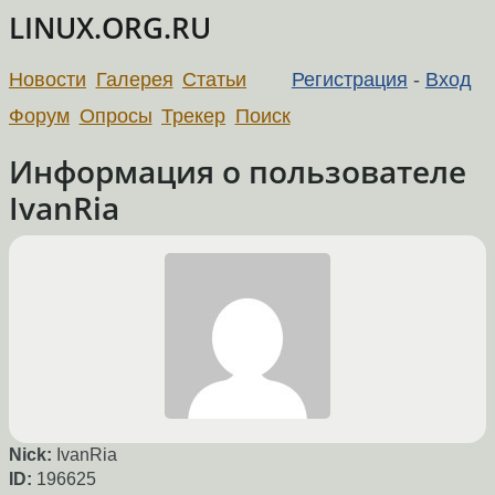
LINUX.ORG.RU
Новости
Галерея
Статьи
Регистрация
-
Вход
Форум
Опросы
Трекер
Поиск
Информация о пользователе
IvanRia
Nick:
IvanRia
ID:
196625