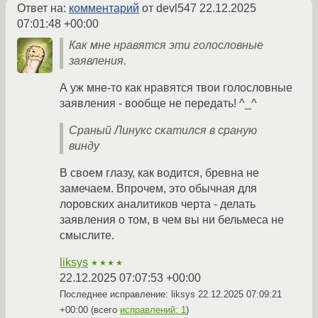
Ответ на:
комментарий
от devl547
22.12.2025
07:01:48 +00:00
Как мне нравятся эти голословные
заявления.
А уж мне-то как нравятся твои голословные
заявления - вообще не передать! ^_^
Сраный Линукс скатился в сраную
винду
В своем глазу, как водится, бревна не
замечаем. Впрочем, это обычная для
лоровских аналитиков черта - делать
заявления о том, в чем вы ни бельмеса не
смыслите.
liksys
★★★★
22.12.2025 07:07:53 +00:00
Последнее исправление: liksys
22.12.2025 07:09:21
+00:00
(всего
исправлений: 1
)