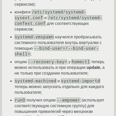
сервисом);
/etc/systemd/systemd-
конфиги
sysext.conf
/etc/systemd/systemd-
и
confext.conf
для соответствующих
сервисов;
systemd-vmspawn
научился пробрасывать
системного пользователя внутрь виртуалки с
--bind-user=/--bind-user-
помощью
shell=
;
--recovery-key=
homectl
опцию
у
теперь
можно использовать и при операции
update
, а
не только при создании пользователя;
systemd-machined
systemd-importd
и
теперь можно запускать отдельно для каждого
пользователя;
run0
--empower
получил опцию
(использует
соответствующую системную группу) для
повышения привилегий через механизм