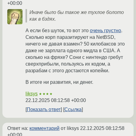
+00:00
Иначе было бы такое же тухлое болото
как в бздях.
А если без шуток, то вот это
очень грустно
.
Сколько корп паразитируют на NetBSD,
ничего не давая взамен? 50 килобаксов это
даже не зарплата одного мидла в США. А
сколько на фряхе? Сони с нинтендо гребут
сверхприбыли, пользуясь их кодом, а
разрабам с этого достаются копейки.
В итоге ни развития, ни денег.
liksys
★★★★
22.12.2025 08:12:58 +00:00
Показать ответ
Ссылка
Ответ на:
комментарий
от liksys
22.12.2025 08:12:58
+00:00