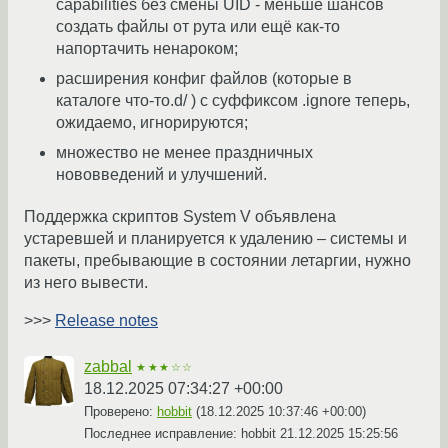
capabilities без смены UID - меньше шансов
создать файлы от рута или ещё как-то
напортачить ненароком;
расширения конфиг файлов (которые в
каталоге что-то.d/ ) с суффиксом .ignore теперь,
ожидаемо, игнорируются;
множество не менее праздничных
нововведений и улучшений.
Поддержка скриптов System V объявлена
устаревшей и планируется к удалению – системы и
пакеты, пребывающие в состоянии летаргии, нужно
из него вывести.
>>>
Release notes
zabbal
★★★☆☆
18.12.2025 07:34:27 +00:00
Проверено:
hobbit
(
18.12.2025 10:37:46 +00:00
)
Последнее исправление: hobbit
21.12.2025 15:25:56