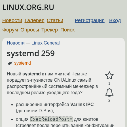
LINUX.ORG.RU
Новости
Галерея
Статьи
Регистрация
-
Вход
Форум
Опросы
Трекер
Поиск
Новости
—
Linux General
systemd 259
systemd
Новый
systemd
к нам мчится! Чем же
порадует энтузиастов GNU/Linux самый
1
распространённый системный менеджер в
последнем релизе уходящего года?
2
расширение интерфейса
Varlink IPC
(догоняем D-Bus);
ExecReloadPost=
опция
для юнитов
(стреляет после перечитывания конфигурации