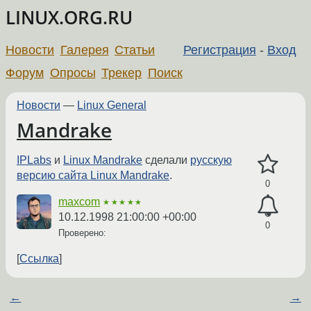
LINUX.ORG.RU
Новости
Галерея
Статьи
Регистрация
-
Вход
Форум
Опросы
Трекер
Поиск
Новости
—
Linux General
Mandrake
IPLabs
и
Linux Mandrake
сделали
русскую
версию сайта Linux Mandrake
.
0
maxcom
★★★★★
10.12.1998 21:00:00 +00:00
0
Проверено:
Ссылка
←
→