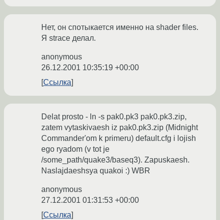
Нет, он спотыкается именно на shader files.
Я strace делал.
anonymous
26.12.2001 10:35:19 +00:00
Ссылка
Delat prosto - ln -s pak0.pk3 pak0.pk3.zip,
zatem vytaskivaesh iz pak0.pk3.zip (Midnight
Commander'om k primeru) default.cfg i lojish
ego ryadom (v tot je
/some_path/quake3/baseq3). Zapuskaesh.
Naslajdaeshsya quakoi :) WBR
anonymous
27.12.2001 01:31:53 +00:00
Ссылка