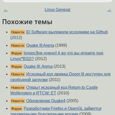
←
Linux General
→
Похожие темы
ID Software выложили исходники на Github
Новости
(2012)
Quake III Arena
(1999)
Новости
[опрос][не нужно] А во что вы играете под
Форум
Linux/*BSD?
(2012)
Quake III: Arena
(2013)
Форум
Исходный код движка Doom III доступен для
Новости
свободной загрузки
(2011)
Открыт исходный код Return to Castle
Новости
Wolfenstein и RTCW: ET
(2010)
Обновление Quake4
(2005)
Новости
Разработчики Firefox и OpenGL займутся
Форум
трехмерными браузерными играми
(2009)