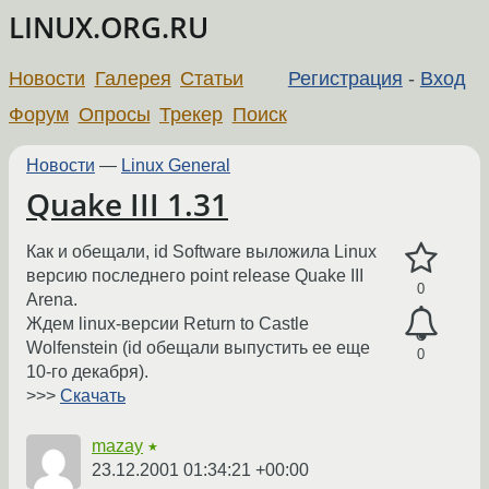
LINUX.ORG.RU
Новости
Галерея
Статьи
Регистрация
-
Вход
Форум
Опросы
Трекер
Поиск
Новости
—
Linux General
Quake III 1.31
Как и обещали, id Software выложила Linux
версию последнего point release Quake III
0
Arena.
Ждем linux-версии Return to Castle
Wolfenstein (id обещали выпустить ее еще
0
10-го декабря).
>>>
Скачать
mazay
★
23.12.2001 01:34:21 +00:00