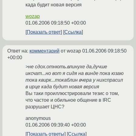
када будит новая версия
wozap
01.06.2006 09:18:50 +00:00
Показать ответ
Ссылка
Ответ на:
комментарий
от wozap
01.06.2006 09:18:50
+00:00
>не сдох.отнють.влинухе да,дучше
иксчат...но вот я сидя на винде пока юзаю
тока квирк...токаблин вчера у нихспрасил
в ирце када будит новая версия
Вы таки проиллюстрировали тезис о том,
что частое и обильное общение в IRC
разрушает ЦНС?
anonymous
01.06.2006 09:39:40 +00:00
Показать ответы
Ссылка