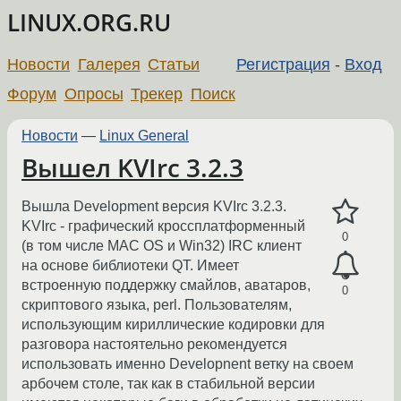
LINUX.ORG.RU
Новости
Галерея
Статьи
Регистрация
-
Вход
Форум
Опросы
Трекер
Поиск
Новости
—
Linux General
Вышел KVIrc 3.2.3
Вышла Development версия KVIrc 3.2.3.
KVIrc - графический кроссплатформенный
0
(в том числе MAC OS и Win32) IRC клиент
на основе библиотеки QT. Имеет
встроенную поддержку смайлов, аватаров,
0
скриптового языка, perl. Пользователям,
использующим кириллические кодировки для
разговора настоятельно рекомендуется
использовать именно Developnent ветку на своем
арбочем столе, так как в стабильной версии