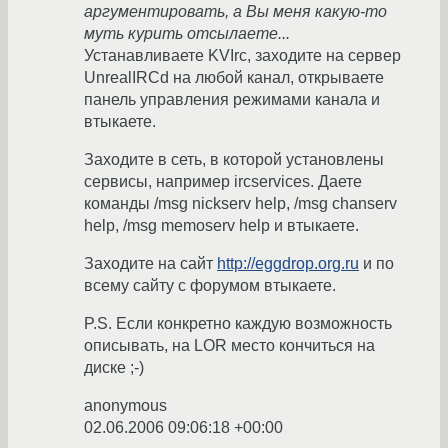
аргументировать, а Вы меня какую-то
муть курить отсылаете...
Устанавливаете KVIrc, заходите на сервер
UnrealIRCd на любой канал, открываете
панель управления режимами канала и
втыкаете.
Заходите в сеть, в которой установлены
сервисы, например ircservices. Даете
команды /msg nickserv help, /msg chanserv
help, /msg memoserv help и втыкаете.
Заходите на сайт
http://eggdrop.org.ru
и по
всему сайту c форумом втыкаете.
P.S. Если конкретно каждую возможность
описывать, на LOR место кончиться на
диске ;-)
anonymous
02.06.2006 09:06:18 +00:00