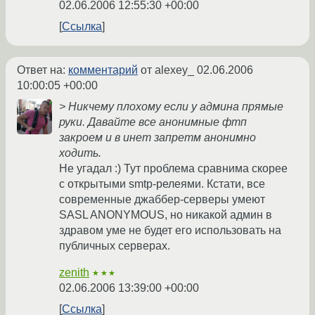
02.06.2006 12:55:30 +00:00
Ссылка
Ответ на:
комментарий
от alexey_
02.06.2006
10:00:05 +00:00
> Никчему плохому если у админа прямые
руки. Давайте все анонимные фтп
закроем и в инет запретм анонимно
ходить.
Не угадал :) Тут проблема сравнима скорее
с открытыми smtp-релеями. Кстати, все
современные джаббер-серверы умеют
SASL ANONYMOUS, но никакой админ в
здравом уме не будет его использовать на
публичных серверах.
zenith
★★★
02.06.2006 13:39:00 +00:00
Ссылка