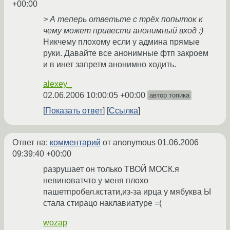
+00:00
> А теперь ответьте с трёх попыток к
чему может привести анонимный вход :)
Никчему плохому если у админа прямые
руки. Давайте все анонимные фтп закроем
и в инет запретм анонимно ходить.
alexey_
02.06.2006 10:00:05 +00:00
автор топика
Показать ответ
Ссылка
Ответ на:
комментарий
от anonymous
01.06.2006
09:39:40 +00:00
разрушает он только ТВОЙ МОСК.я
невиноватчто у меня плохо
пашетпробел.кстати,из-за ирца у мябуква Ы
стала стирацо наклавиатуре =(
wozap