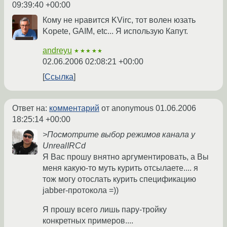
09:39:40 +00:00
Кому не нравится KVirc, тот волен юзать
Kopete, GAIM, etc... Я использую Капут.
andreyu
★★★★★
02.06.2006 02:08:21 +00:00
Ссылка
Ответ на:
комментарий
от anonymous
01.06.2006
18:25:14 +00:00
>Посмотрите выбор режимов канала у
UnrealIRCd
Я Вас прошу внятно аргументировать, а Вы
меня какую-то муть курить отсылаете.... я
тож могу отослать курить спецификацию
jabber-протокола =))
Я прошу всего лишь пару-тройку
конкретных примеров....