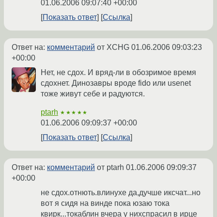
01.06.2006 09:07:40 +00:00
Показать ответ
Ссылка
Ответ на:
комментарий
от XCHG
01.06.2006 09:03:23
+00:00
Нет, не сдох. И вряд-ли в обозримое время
сдохнет. Динозавры вроде fido или usenet
тоже живут себе и радуются.
ptarh
★★★★★
01.06.2006 09:09:37 +00:00
Показать ответ
Ссылка
Ответ на:
комментарий
от ptarh
01.06.2006 09:09:37
+00:00
не сдох.отнють.влинухе да,дучше иксчат...но
вот я сидя на винде пока юзаю тока
квирк...токаблин вчера у нихспрасил в ирце