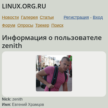
LINUX.ORG.RU
Новости
Галерея
Статьи
Регистрация
-
Вход
Форум
Опросы
Трекер
Поиск
Информация о пользователе
zenith
Nick:
zenith
Имя:
Евгений Храмцов