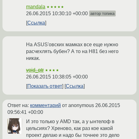
mandala
★★★★★
26.06.2015 10:30:10 +00:00
автор топика
Ссылка
На ASUS'овских мамках все еще нужно
расчехлять бубен? А то на H81 без него
никак.
void_ptr
★★★★
26.06.2015 10:38:05 +00:00
Показать ответ
Ссылка
Ответ на:
комментарий
от anonymous
26.06.2015
09:56:41 +00:00
И это только у AMD так, а у ынтелоф в
цельсиях? Хреново, как раз кое какой
проект делаю и надо бы точнее это дело