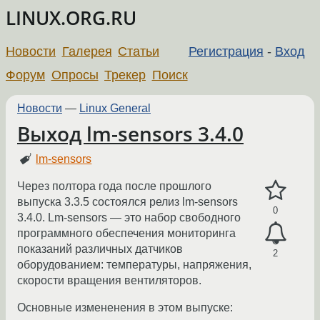
LINUX.ORG.RU
Новости
Галерея
Статьи
Регистрация
-
Вход
Форум
Опросы
Трекер
Поиск
Новости
—
Linux General
Выход lm-sensors 3.4.0
lm-sensors
Через полтора года после прошлого
выпуска 3.3.5 состоялся релиз lm-sensors
0
3.4.0. Lm-sensors — это набор свободного
программного обеспечения мониторинга
показаний различных датчиков
2
оборудованием: температуры, напряжения,
скорости вращения вентиляторов.
Основные измененения в этом выпуске: