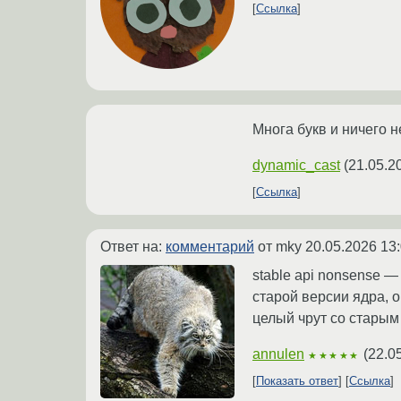
Ссылка
Многа букв и ничего н
dynamic_cast
(
21.05.2
Ссылка
Ответ на:
комментарий
от mky
20.05.2026 13
stable api nonsense —
старой версии ядра, о
целый чрут со старым
annulen
(
22.0
★★★★★
Показать ответ
Ссылка