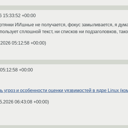
6 15:33:52 +00:00
портянки ИИшные не получается, фокус замыливается, я дум
пользует сплошной текст, ни списков ни подзаголовков, так
.2026 05:12:58 +00:00
)
 05:12:58 +00:00
ь угроз и особенности оценки уязвимостей в ядре Linux (к
5.2026 06:43:08 +00:00
)