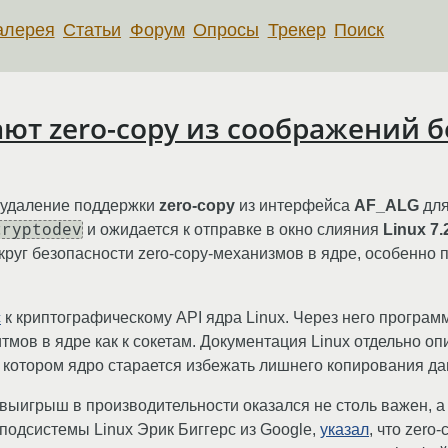
алерея
Статьи
Форум
Опросы
Трекер
Поиск
ают zero-copy из соображений 
я удаление поддержки
zero-copy
из интерфейса
AF_ALG
для
cryptodev
и ожидается к отправке в окно слияния
Linux 7.
руг безопасности zero-copy-механизмов в ядре, особенно 
с
к криптографическому API ядра Linux. Через него програм
ов в ядре как к сокетам. Документация Linux отдельно оп
и котором ядро старается избежать лишнего копирования да
 выигрыш в производительности оказался не столь важен, а
подсистемы Linux Эрик Биггерс из Google,
указал
, что zero