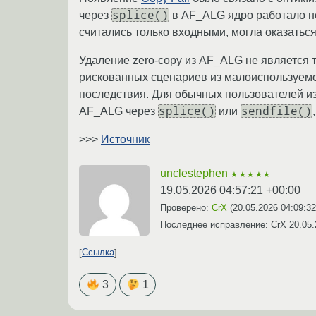
splice()
через
в AF_ALG ядро работало не 
считались только входными, могла оказаться 
Удаление zero-copy из AF_ALG не является 
рискованных сценариев из малоиспользуемо
последствия. Для обычных пользователей из
splice()
sendfile()
AF_ALG через
или
>>>
Источник
unclestephen
★★★★★
19.05.2026 04:57:21 +00:00
Проверено:
CrX
(
20.05.2026 04:09:3
Последнее исправление: CrX
20.05.
Ссылка
3
1