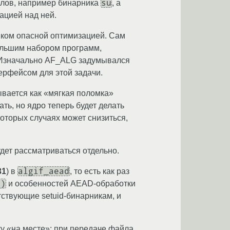
su
йлов, например бинарника
, а
ацией над ней.
ком опасной оптимизацией. Сам
ольшим набором программ,
. Изначально AF_ALG задумывался
ерфейсом для этой задачи.
вается как «мягкая поломка»
ть, но ядро теперь будет делать
оторых случаях может снизиться,
дет рассматриваться отдельно.
algif_aead
31
) в
, то есть как раз
()
и особенностей AEAD-обработки
ствующие setuid-бинарникам, и
у «на месте»; при передаче файла