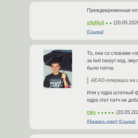
Преждевременная опт
s9gf4ult
(
20.05.202
★★
Ссылка
То, они со словами «
за iwd пишут код, эму
было патча:
AEAD-операции на 
Или у ядра штатный фу
ядра этот патч не доб
mky
(
20.05.20
★★★★★
Показать ответ
Ссылка