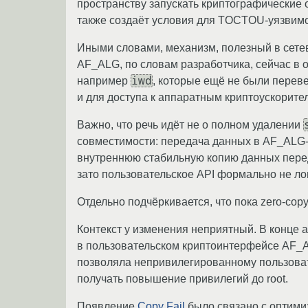
пространству запускать криптографические
также создаёт условия для TOCTOU-уязвимо
Иными словами, механизм, полезный в сет
AF_ALG, по словам разработчика, сейчас в
iwd
например
, которые ещё не были перев
и для доступа к аппаратным криптоускорите
Важно, что речь идёт не о полном удалении
совместимости: передача данных в AF_ALG
внутреннюю стабильную копию данных перед
зато пользовательское API формально не ло
Отдельно подчёркивается, что пока zero-cop
Контекст у изменения неприятный. В конце 
в пользовательском криптоинтерфейсе AF_A
позволяла непривилегированному пользовате
получать повышение привилегий до root.
Появление
Copy Fail
было связано с оптими