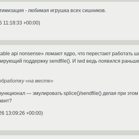
имизация - любимая игрушка всех сишников.
6 11:18:33 +00:00
)
stable api nonsense» ломают ядро, что перестают работать
лирующий поддержку sendfile(). И iwd ведь появился раньше 2
обработку «на месте»
нкционал — эмулировать splice()/sendfile() делая при это
авит?
26 13:09:26 +00:00
)