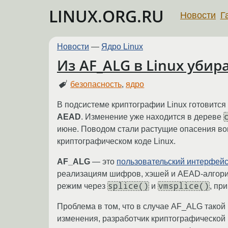
LINUX.ORG.RU
Новости
Г
Новости
—
Ядро Linux
Из AF_ALG в Linux убир
безопасность
,
ядро
В подсистеме криптографии Linux готовитс
AEAD
. Изменение уже находится в дереве
июне. Поводом стали растущие опасения вок
криптографическом коде Linux.
AF_ALG
— это
пользовательский интерфей
реализациям шифров, хэшей и AEAD-алгоритм
splice()
vmsplice()
режим через
и
, пр
Проблема в том, что в случае AF_ALG такой
изменения, разработчик криптографической 