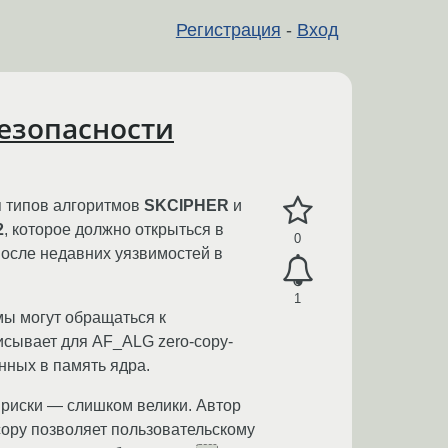
Регистрация
-
Вход
безопасности
 типов алгоритмов
SKCIPHER
и
2
, которое должно открыться в
0
после недавних уязвимостей в
1
мы могут обращаться к
исывает для AF_ALG zero-copy-
нных в память ядра.
 риски — слишком велики. Автор
-copy позволяет пользовательскому