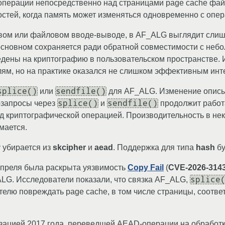
 операции непосредственно над страницами page cache фа
стей, когда память может изменяться одновременно с опер
евом или файловом вводе-выводе, в AF_ALG выглядит слиш
 основном сохраняется ради обратной совместимости с неб
едены на криптографию в пользовательском пространстве
лям, но на практике оказался не слишком эффективным инт
splice()
sendfile()
или
для AF_ALG. Изменение описы
splice()
sendfile()
-запросы через
и
продолжит работа
 криптографической операцией. Производительность в нек
мается.
y убирается из
skcipher
и
aead
. Поддержка для типа
hash
бу
апреля была раскрыта уязвимость
Copy Fail
(
CVE-2026-314
splice
LG. Исследователи показали, что связка AF_ALG,
лю повреждать page cache, в том числе страницы, соответ
зацией 2017 года, переведшей AEAD-операции на обработк