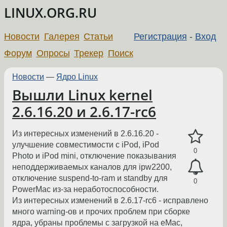
LINUX.ORG.RU
Новости
Галерея
Статьи
Регистрация
-
Вход
Форум
Опросы
Трекер
Поиск
Новости
—
Ядро Linux
Вышли Linux kernel
2.6.16.20 и 2.6.17-rc6
Из интересных изменений в 2.6.16.20 -
улучшение совместимости с iPod, iPod
0
Photo и iPod mini, отключение показывания
неподдерживаемых каналов для ipw2200,
отключение suspend-to-ram и standby для
0
PowerMac из-за неработоспособности.
Из интересных изменений в 2.6.17-rc6 - исправлено
много warning-ов и прочих проблем при сборке
ядра, убраны проблемы с загрузкой на eMac,