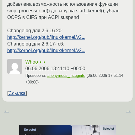
добавлена возможность использования функции
smp_processor_id() до запуска start_kernel(), убран
OOPS в CIFS при ACPI suspend
Changelog для 2.6.16.20:
http://kernel.org/pub/linux/kernel/v2...
Changelog для 2.6.17-rc6:
http://kernel.org/pub/linux/kernel/v2...
Whoo
★★
06.06.2006 13:41:10 +00:00
Проверено:
anonymous_incognito
(
06.06.2006 17:51:14
+00:00
)
Ссылка
←
→