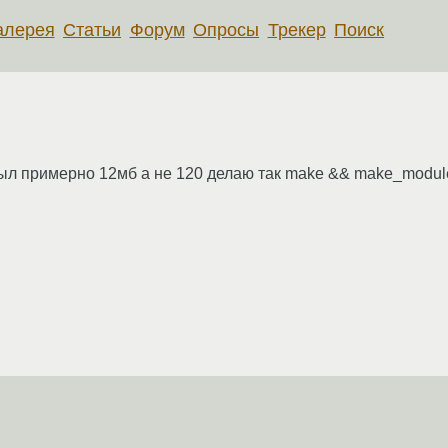
алерея
Статьи
Форум
Опросы
Трекер
Поиск
был примерно 12мб а не 120 делаю так make && make_modul