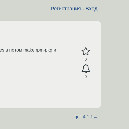
Регистрация
-
Вход
es а потом make rpm-pkg и
0
0
gcc 4.1.1
→