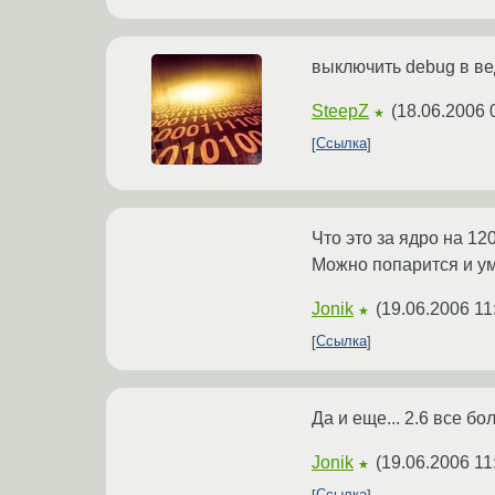
выключить debug в в
SteepZ
(
18.06.2006 
★
Ссылка
Что это за ядро на 1
Можно попарится и ум
Jonik
(
19.06.2006 11
★
Ссылка
Да и еще... 2.6 все б
Jonik
(
19.06.2006 11
★