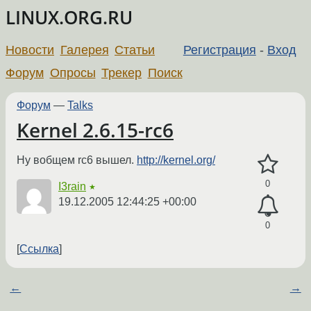
LINUX.ORG.RU
Новости
Галерея
Статьи
Регистрация
-
Вход
Форум
Опросы
Трекер
Поиск
Форум
—
Talks
Kernel 2.6.15-rc6
Ну вобщем rc6 вышел.
http://kernel.org/
0
I3rain
★
19.12.2005 12:44:25 +00:00
0
Ссылка
←
→