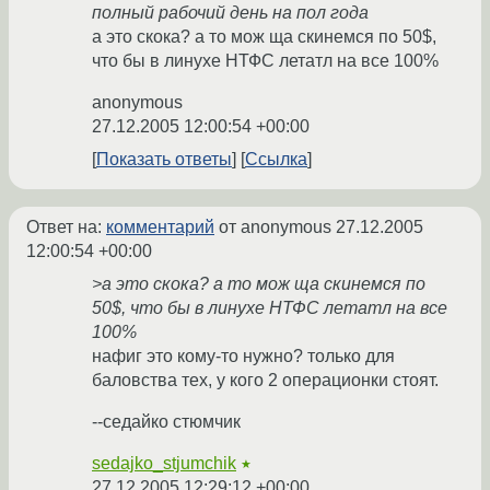
полный рабочий день на пол года
а это скока? а то мож ща скинемся по 50$,
что бы в линухе НТФС летатл на все 100%
anonymous
27.12.2005 12:00:54 +00:00
Показать ответы
Ссылка
Ответ на:
комментарий
от anonymous
27.12.2005
12:00:54 +00:00
>а это скока? а то мож ща скинемся по
50$, что бы в линухе НТФС летатл на все
100%
нафиг это кому-то нужно? только для
баловства тех, у кого 2 операционки стоят.
--седайко стюмчик
sedajko_stjumchik
★
27.12.2005 12:29:12 +00:00