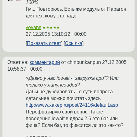
100%
Гм... Повторюсь. Есть же модуль от Парагон
для тех, кому это надо.
vovans
★★★★★
27.12.2005 13:10:12 +00:00
Показать ответ
Ссылка
Ответ на:
комментарий
от chinpunkanpun
27.12.2005
10:58:37 +00:00
>Давно у нас iowait - "загрузка cpu"? Или
только у линупсоидов?
Дабы не дублировать - о сути вопроса
детальнее можно почитать здесь
http://www.xakep.ru/post/24116/default.asp
Перефразирую свой вопос. Такое
поведение iowait в ядрах 2.6 это баг или
фича? Если баг, то фиксится ли это как-то?
anonymous