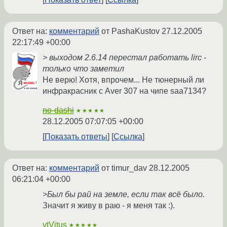
Ответ на:
комментарий
от PashaKustov
27.12.2005
22:17:49 +00:00
> выходом 2.6.14 перестал работать lirc -
только что заметил
Не верю! Хотя, впрочем... Не тюнерный ли
инфракрасник с Aver 307 на чипе saa7134?
no-dashi
★★★★★
28.12.2005 07:07:05 +00:00
Показать ответы
Ссылка
Ответ на:
комментарий
от timur_dav
28.12.2005
06:21:04 +00:00
>Был бы рай на земле, если так всё было.
Значит я живу в раю - я меня так :).
vtVitus
★★★★★