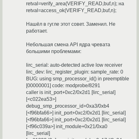
retval=verify_area(VERIFY_READ,buf,n); на
retval=access_ok(VERIFY_READ,buf,n);
Нашёл в гугле этот совет. Заменил. Не
работает.
Небольшая смена API ядра чревата
большими проблемами:
lirc_serial: auto-detected active low receiver
lirc_dev: lirc_register_plugin: sample_rate: 0
BUG: using smp_processor_id() in preemptible
[00000001] code: modprobe/8291
caller is init_port+0xc2/0x2d1 [lirc_serial]
[<c022ea53>]
debug_smp_processor_id+0xa3/0xb4
[<f96bfa66>] init_port+0xc2/0x2d1 [lirc_serial]
[<f96bfa66>] init_port+0xc2/0x2d1 [lirc_serial]
[<f96c039a>] init_module+0x21/0xa0
[lirc_serial]