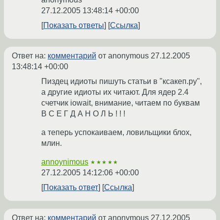
27.12.2005 13:48:14 +00:00
Показать ответы
Ссылка
Ответ на:
комментарий
от anonymous
27.12.2005
13:48:14 +00:00
Пиздец идиоты пишуть статьи в "ксакеп.ру",
а другие идиоты их читают. Для ядер 2.4
счетчик iowait, внимание, читаем по буквам
В С Е Г Д А Н О Л Ь ! ! !
а теперь успокаиваем, ловильщики блох,
млин.
annoynimous
★★★★★
27.12.2005 14:12:06 +00:00
Показать ответ
Ссылка
Ответ на:
комментарий
от anonymous
27.12.2005