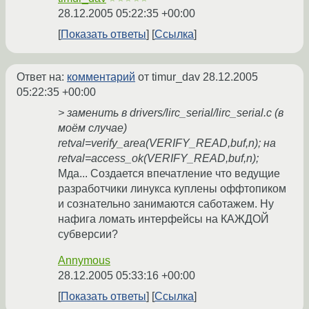
28.12.2005 05:22:35 +00:00
Показать ответы
Ссылка
Ответ на:
комментарий
от timur_dav
28.12.2005
05:22:35 +00:00
> заменить в drivers/lirc_serial/lirc_serial.c (в
моём случае)
retval=verify_area(VERIFY_READ,buf,n); на
retval=access_ok(VERIFY_READ,buf,n);
Мда... Создается впечатление что ведущие
разработчики линукса куплены оффтопиком
и сознательно занимаются саботажем. Ну
нафига ломать интерфейсы на КАЖДОЙ
субверсии?
Annymous
28.12.2005 05:33:16 +00:00
Показать ответы
Ссылка