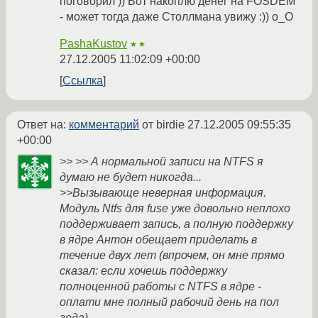
поговорил )) Вот накоплю денег на FOSDEM
- может тогда даже Столлмана увижу :)) o_O
PashaKustov
★★
27.12.2005 11:02:09 +00:00
Ссылка
Ответ на:
комментарий
от birdie
27.12.2005 09:55:35
+00:00
>> >> А нормальной записи на NTFS я
думаю не будет никогда...
>>Вызывающе неверная информация.
Модуль Ntfs для fuse уже довольно неплохо
поддерживает запись, а полную поддержку
в ядре Антон обещает приделать в
течение двух лет (впрочем, он мне прямо
сказал: если хочешь поддержку
полноценной работы с NTFS в ядре -
оплати мне полный рабочий день на пол
года).