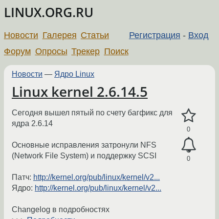
LINUX.ORG.RU
Новости
Галерея
Статьи
Регистрация
-
Вход
Форум
Опросы
Трекер
Поиск
Новости
—
Ядро Linux
Linux kernel 2.6.14.5
Сегодня вышел пятый по счету багфикс для
ядра 2.6.14
0
Основные исправления затронули NFS
(Network File System) и поддержку SCSI
0
Патч:
http://kernel.org/pub/linux/kernel/v2...
Ядро:
http://kernel.org/pub/linux/kernel/v2...
Changelog в подробностях