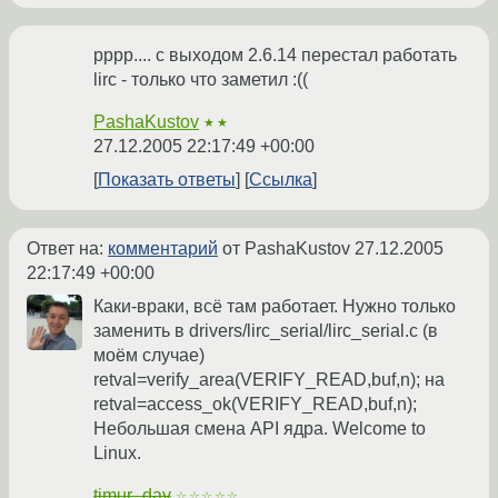
рррр.... с выходом 2.6.14 перестал работать
lirc - только что заметил :((
PashaKustov
★★
27.12.2005 22:17:49 +00:00
Показать ответы
Ссылка
Ответ на:
комментарий
от PashaKustov
27.12.2005
22:17:49 +00:00
Каки-враки, всё там работает. Нужно только
заменить в drivers/lirc_serial/lirc_serial.c (в
моём случае)
retval=verify_area(VERIFY_READ,buf,n); на
retval=access_ok(VERIFY_READ,buf,n);
Небольшая смена API ядра. Welcome to
Linux.
timur_dav
☆☆☆☆☆