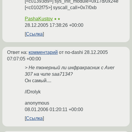
[<c01393d9>] sys_init_module+0x17d/0x24e
[<c0102f75>] syscall_call+0x7/0xb
PashaKustov
★★
28.12.2005 17:38:26 +00:00
Ссылка
Ответ на:
комментарий
от no-dashi
28.12.2005
07:07:05 +00:00
> Не тюнерный ли инфракрасник с Aver
307 на чипе saa7134?
Он самый....
//Drolyk
anonymous
08.01.2006 01:20:11 +00:00
Ссылка