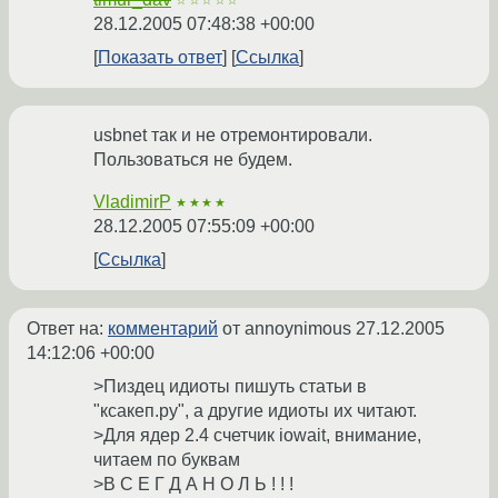
☆☆☆☆☆
28.12.2005 07:48:38 +00:00
Показать ответ
Ссылка
usbnet так и не отремонтировали.
Пользоваться не будем.
VladimirP
★★★★
28.12.2005 07:55:09 +00:00
Ссылка
Ответ на:
комментарий
от annoynimous
27.12.2005
14:12:06 +00:00
>Пиздец идиоты пишуть статьи в
"ксакеп.ру", а другие идиоты их читают.
>Для ядер 2.4 счетчик iowait, внимание,
читаем по буквам
>В С Е Г Д А Н О Л Ь ! ! !