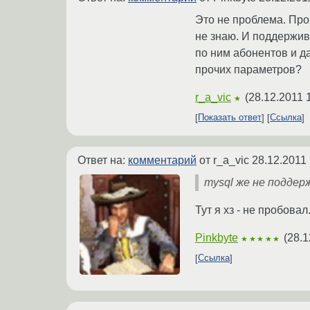
Это не проблема. Про
не знаю. И поддержив
по ним абонентов и д
прочих параметров?
r_a_vic
(
28.12.2011 
★
Показать ответ
Ссылка
Ответ на:
комментарий
от r_a_vic
28.12.2011 
mysql же не подде
Тут я хз - не пробова
Pinkbyte
(
28.1
★★★★★
Ссылка