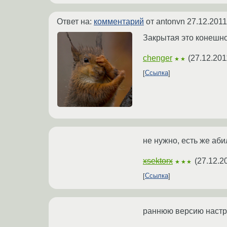
Ответ на:
комментарий
от antonvn
27.12.2011
Закрытая это конешно
chenger
(
27.12.201
★★
Ссылка
не нужно, есть же аби
xsektorx
(
27.12.2
★★★
Ссылка
раннюю версию настра