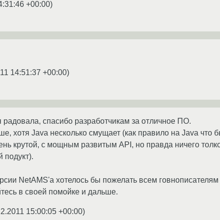
4:31:46 +00:00
)
11 14:51:37 +00:00
)
я радовала, спасибо разработчикам за отличное ПО.
ше, хотя Java несколько смущает (как правило на Java что 
ень крутой, с мощным развитым API, но правда ничего тол
 подукт).
ерсии NetAMS'а хотелось бы пожелать всем говнописателям
йтесь в своей помойке и дальше.
12.2011 15:00:05 +00:00
)