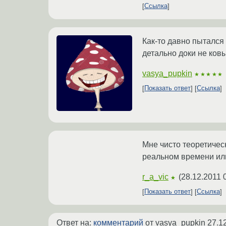
Ссылка
Как-то давно пытался
детально доки не ковы
vasya_pupkin
★★★★★
Показать ответ
Ссылка
Мне чисто теоретичес
реальном времени или
r_a_vic
(
28.12.2011 
★
Показать ответ
Ссылка
Ответ на:
комментарий
от vasya_pupkin
27.1