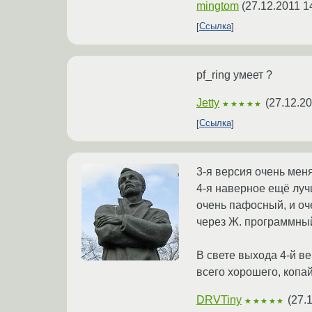
mingtom
(
27.12.2011 1
Ссылка
pf_ring умеет ?
Jetty
(
27.12.20
★★★★★
Ссылка
3-я версия очень мен
4-я наверное ещё луч
очень пафосный, и оч
через Ж. программный
В свете выхода 4-й в
всего хорошего, копа
DRVTiny
(
27.
★★★★★