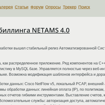
алерея
Статьи
Форум
Опросы
Трекер
Поиск
биллинга NETAMS 4.0
работки вышел стабильный релиз Автоматизированной Сис
, как распределенное приложение. Ряд компонентов на С++
тистику в MySQL базе. Управляется полностью через веб-и
языке. Возможна модификация шаблонов интерфейса и дораб
отки данных: Cisco NetFlow v5, локальный PCAP, внешний 
 обработки данных: линейная оплата (IP), по политикам,
ных отчетов гибкими инструментами. Выставление счетов, 
. Вспомогательные службы: авторизация доступа, автоматич