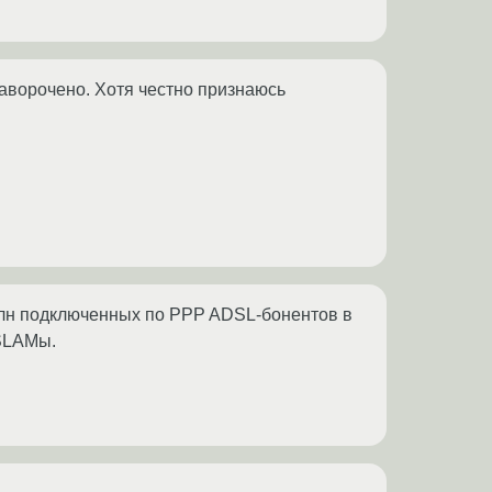
наворочено. Хотя честно признаюсь
 млн подключенных по PPP ADSL-бонентов в
DSLAMы.