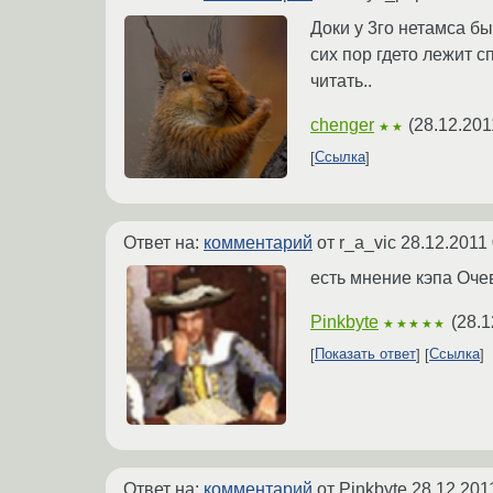
Доки у 3го нетамса б
сих пор гдето лежит 
читать..
chenger
(
28.12.201
★★
Ссылка
Ответ на:
комментарий
от r_a_vic
28.12.2011 
есть мнение кэпа Оче
Pinkbyte
(
28.1
★★★★★
Показать ответ
Ссылка
Ответ на:
комментарий
от Pinkbyte
28.12.201