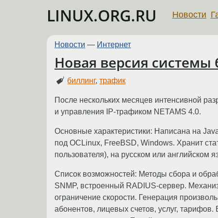
LINUX.ORG.RU
Новости
Г
Новости
—
Интернет
Новая версия системы 
биллинг
,
трафик
После нескольких месяцев интенсивной раз
и управления IP-трафиком NETAMS 4.0.
Основные характеристики: Написана на Java
под ОСLinux, FreeBSD, Windows. Хранит ста
пользователя), на русском или английском 
Список возможностей: Методы сбора и обраб
SNMP, встроенный RADIUS-сервер. Механизмы
ограничение скорости. Генерация произволь
абонентов, лицевых счетов, услуг, тарифов