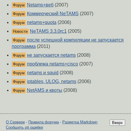
Netams+веб
(2007)
Форум
Коммерческий NeTAMS
(2007)
Форум
netams+quota
(2006)
Форум
NeTAMS 3.3.0rc1
(2005)
Новости
после успешной компиляции не запускается
Форум
программа
(2011)
не запускается netams
(2008)
Форум
проблема netams+cisco
(2007)
Форум
netams и squid
(2008)
Форум
iptables, ULOG, netams
(2006)
Форум
NetAMS и квоты
(2008)
Форум
О Сервере
-
Правила форума
-
Разметка Markdown
Вверх
Сообщить об ошибке