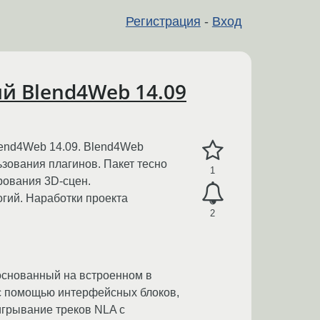
Регистрация
-
Вход
й Blend4Web 14.09
lend4Web 14.09. Blend4Web
зования плагинов. Пакет тесно
1
рования 3D-сцен.
гий. Наработки проекта
2
 основанный на встроенном в
 с помощью интерфейсных блоков,
игрывание треков NLA с