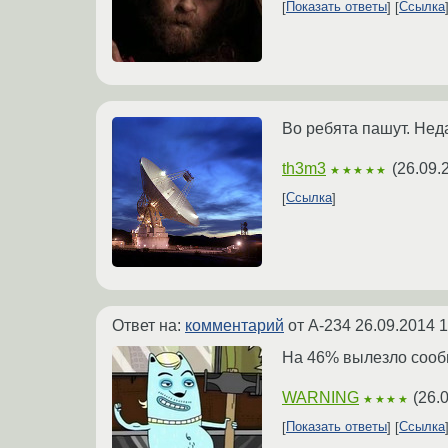
Показать ответы
Ссылка
Во ребята пашут. Нед
th3m3
(
26.09.
★★★★★
Ссылка
Ответ на:
комментарий
от A-234
26.09.2014 1
На 46% вылезло сообщ
WARNING
(
26.
★★★★
Показать ответы
Ссылка