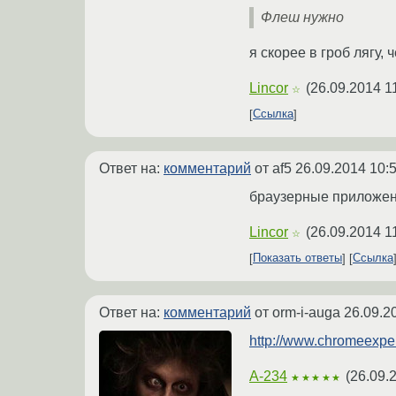
Флеш нужно
я скорее в гроб лягу, 
Lincor
(
26.09.2014 1
☆
Ссылка
Ответ на:
комментарий
от af5
26.09.2014 10:
браузерные приложен
Lincor
(
26.09.2014 1
☆
Показать ответы
Ссылка
Ответ на:
комментарий
от orm-i-auga
26.09.2
http://www.chromeexper
A-234
(
26.09.
★★★★★