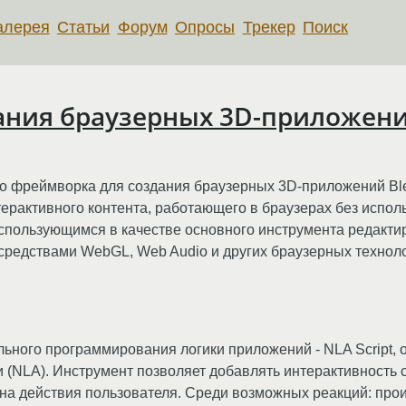
алерея
Статьи
Форум
Опросы
Трекер
Поиск
ания браузерных 3D-приложени
го фреймворка для создания браузерных 3D-приложений B
ерактивного контента, работающего в браузерах без исполь
использующимся в качестве основного инструмента редакти
средствами WebGL, Web Audio и других браузерных техноло
ьного программирования логики приложений - NLA Script,
и (NLA). Инструмент позволяет добавлять интерактивность
на действия пользователя. Среди возможных реакций: про