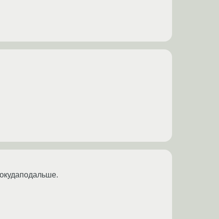
вокудаподальше.