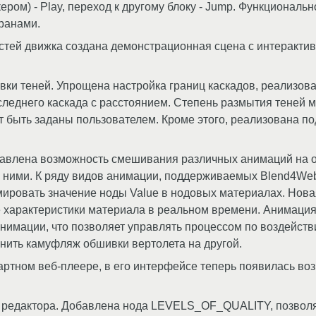
ером) - Play, переход к другому блоку - Jump. Функционал
кранами.
тей движка создана демонстрационная сцена с интерактив
вки теней. Упрощена настройка границ каскадов, реализо
следнего каскада с расстоянием. Степень размытия теней 
ут быть заданы пользователем. Кроме этого, реализована п
авлена возможность смешивания различных анимаций на од
ними. К ряду видов анимации, поддерживаемых Blend4Web
мировать значение ноды Value в нодовых материалах. Нов
характеристики материала в реальном времени. Анимация 
нимации, что позволяет управлять процессом по воздейств
нить камуфляж обшивки вертолета на другой.
артном веб-плеере, в его интерфейсе теперь появилась во
 редактора. Добавлена нода LEVELS_OF_QUALITY, позвол