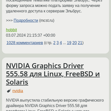
посвященные тематике платформы Эльбрус. Через
форму запроса можно подать заявку на получение
удаленного доступа к серверам Эльбрус.
>>>
Подробности
(mcst.ru)
hobbit
03.07.2024 21:15:37 +00:00
1028 комментариев
(стр.
2
3
4
...
19
20
21
)
NVIDIA Graphics Driver
555.58 для Linux, FreeBSD и
Solaris
nvidia
NVIDIA выпустила стабильную версию графического
драйвера NVIDIA Graphics Driver 555.58 для