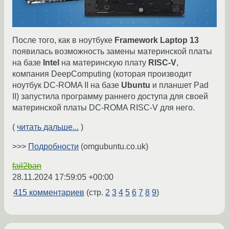
После того, как в ноутбуке
Framework Laptop 13
появилась возможность замены материнской платы
на базе
Intel
на материнскую плату
RISC-V
,
компания DeepComputing (которая производит
ноутбук DC-ROMA II на базе
Ubuntu
и планшет Pad
II) запустила программу раннего доступа для своей
материнской платы DC-ROMA RISC-V для него.
(
читать дальше...
)
>>>
Подробности
(omgubuntu.co.uk)
fail2ban
28.11.2024 17:59:05 +00:00
415 комментариев
(стр.
2
3
4
5
6
7
8
9
)