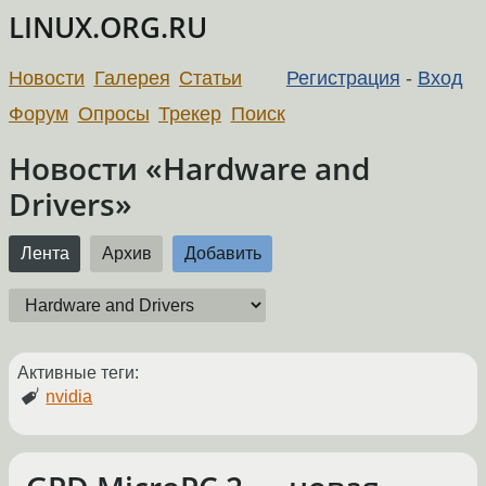
LINUX.ORG.RU
Новости
Галерея
Статьи
Регистрация
-
Вход
Форум
Опросы
Трекер
Поиск
Новости «Hardware and
Drivers»
Лента
Архив
Добавить
Активные теги:
nvidia