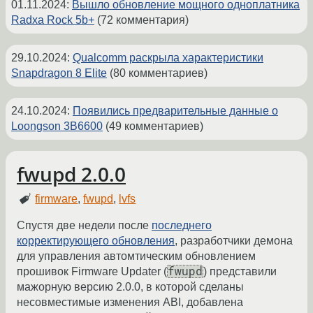
01.11.2024
:
Вышло обновление мощного одноплатника
Radxa Rock 5b+
(72 комментария)
29.10.2024
:
Qualcomm раскрыла характеристики
Snapdragon 8 Elite
(80 комментариев)
24.10.2024
:
Появились предварительные данные о
Loongson 3B6600
(49 комментариев)
fwupd 2.0.0
firmware
,
fwupd
,
lvfs
Спустя две недели после
последнего
корректирующего обновления
, разработчики демона
для управления автомтическим обновлением
fwupd
прошивок Firmware Updater (
) представили
мажорную версию 2.0.0, в которой сделаны
несовместимые изменения ABI, добавлена