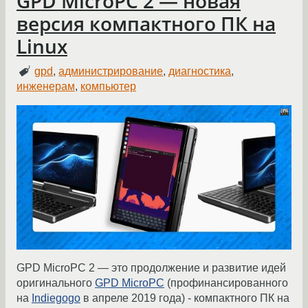
GPD MicroPC 2 — новая
версия компактного ПК на
Linux
gpd
,
администрирование
,
диагностика
,
инженерам
,
компьютер
GPD MicroPC 2 — это продолжение и развитие идей
оригинального
GPD MicroPC
(профинансированного
на
Indiegogo
в апреле 2019 года) - компактного ПК на