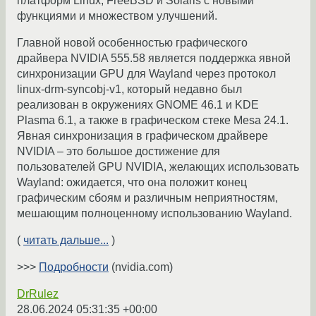
платформ Linux, FreeBSD и Solaris с новыми
функциями и множеством улучшений.
Главной новой особенностью графического
драйвера NVIDIA 555.58 является поддержка явной
синхронизации GPU для Wayland через протокол
linux-drm-syncobj-v1, который недавно был
реализован в окружениях GNOME 46.1 и KDE
Plasma 6.1, а также в графическом стеке Mesa 24.1.
Явная синхронизация в графическом драйвере
NVIDIA – это большое достижение для
пользователей GPU NVIDIA, желающих использовать
Wayland: ожидается, что она положит конец
графическим сбоям и различным неприятностям,
мешающим полноценному использованию Wayland.
(
читать дальше...
)
>>>
Подробности
(nvidia.com)
DrRulez
28.06.2024 05:31:35 +00:00