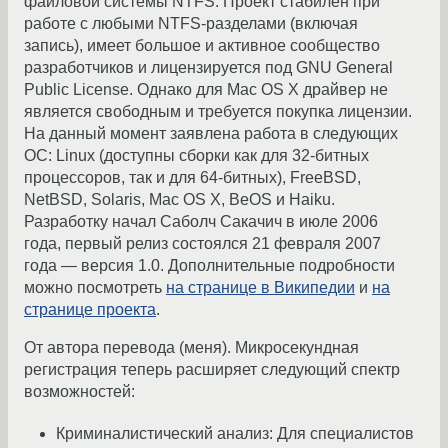
файловой системы NTFS. Проект стабилен при
работе с любыми NTFS-разделами (включая
запись), имеет большое и активное сообщество
разработчиков и лицензируется под GNU General
Public License. Однако для Mac OS X драйвер не
является свободным и требуется покупка лицензии.
На данный момент заявлена работа в следующих
ОС: Linux (доступны сборки как для 32-битных
процессоров, так и для 64-битных), FreeBSD,
NetBSD, Solaris, Mac OS X, BeOS и Haiku.
Разработку начал Саболч Сакачич в июле 2006
года, первый релиз состоялся 21 февраля 2007
года — версия 1.0. Дополнительные подробности
можно посмотреть
на странице в Википедии
и
на
странице проекта
.
От автора перевода (меня). Микросекундная
регистрация теперь расширяет следующий спектр
возможностей:
Криминалистический анализ: Для специалистов