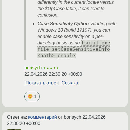
differently in the current locale versus
the $UpCase table, it can lead to
confusion.
Case Sensitivity Option
: Starting with
Windows 10 (build 17107), you can
enable case sensitivity on a per-
fsutil.exe
directory basis using
file setCaseSensitiveInfo
<path> enable
borisych
★★★★★
22.04.2026 22:30:20 +00:00
Показать ответ
Ссылка
1
Ответ на:
комментарий
от borisych
22.04.2026
22:30:20 +00:00