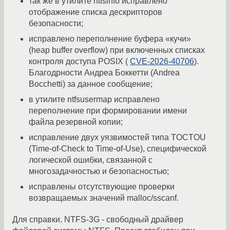
так же в утилите ntfsinfo исправлено
отображение списка дескрипторов
безопасности;
исправлено переполнение буфера «кучи»
(heap buffer overflow) при включенных списках
контроля доступа POSIX (
CVE-2026-40706
).
Благодрности Андреа Боккетти (Andrea
Bocchetti) за данное сообщение;
в утилите ntfsusermap исправлено
переполнение при формировании имени
файла резервной копии;
исправление двух уязвимостей типа TOCTOU
(Time-of-Check to Time-of-Use), специфической
логической ошибки, связанной с
многозадачностью и безопасностью;
исправлены отсутствующие проверки
возвращаемых значений malloc/sscanf.
Для справки. NTFS-3G - свободный драйвер