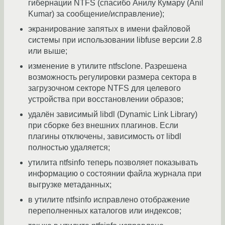
гибернации NTFS (спасибо Анилу Кумару (Anil
Kumar) за сообщение/исправление);
экранирование запятых в имени файловой
системы при использовании libfuse версии 2.8
или выше;
изменение в утилите ntfsclone. Разрешена
возможность регулировки размера сектора в
загрузочном секторе NTFS для целевого
устройства при восстановлении образов;
удалён зависимый libdl (Dynamic Link Library)
при сборке без внешних плагинов. Если
плагины отключены, зависимость от libdl
полностью удаляется;
утилита ntfsinfo теперь позволяет показывать
информацию о состоянии файла журнала при
выгрузке метаданных;
в утилите ntfsinfo исправлено отображение
переполненных каталогов или индексов;