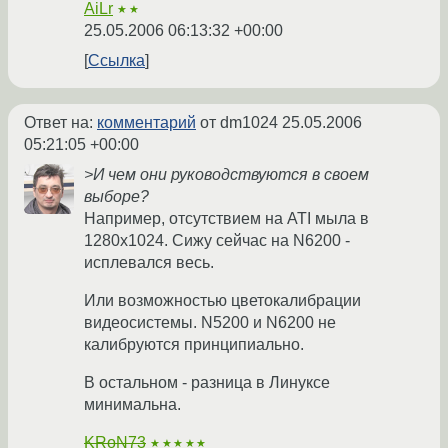
AiLr
★★
25.05.2006 06:13:32 +00:00
Ссылка
Ответ на:
комментарий
от dm1024
25.05.2006
05:21:05 +00:00
>И чем они руководствуются в своем
выборе?
Например, отсутствием на ATI мыла в
1280x1024. Сижу сейчас на N6200 -
исплевался весь.
Или возможностью цветокалибрации
видеосистемы. N5200 и N6200 не
калибруются принципиально.
В остальном - разница в Линуксе
минимальна.
KRoN73
★★★★★