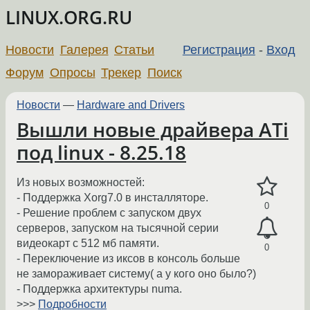
LINUX.ORG.RU
Новости
Галерея
Статьи
Регистрация
-
Вход
Форум
Опросы
Трекер
Поиск
Новости
—
Hardware and Drivers
Вышли новые драйвера ATi
под linux - 8.25.18
Из новых возможностей:
- Поддержка Xorg7.0 в инсталляторе.
0
- Решение проблем с запуском двух
серверов, запуском на тысячной серии
видеокарт с 512 мб памяти.
0
- Переключение из иксов в консоль больше
не замораживает систему( а у кого оно было?)
- Поддержка архитектуры numa.
>>>
Подробности