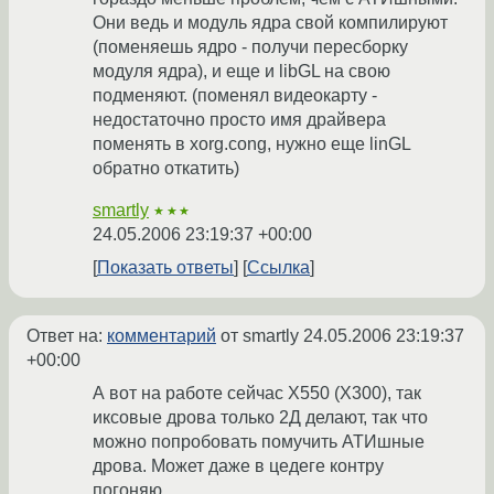
Они ведь и модуль ядра свой компилируют
(поменяешь ядро - получи пересборку
модуля ядра), и еще и libGL на свою
подменяют. (поменял видеокарту -
недостаточно просто имя драйвера
поменять в xorg.cong, нужно еще linGL
обратно откатить)
smartly
★★★
24.05.2006 23:19:37 +00:00
Показать ответы
Ссылка
Ответ на:
комментарий
от smartly
24.05.2006 23:19:37
+00:00
А вот на работе сейчас X550 (X300), так
иксовые дрова только 2Д делают, так что
можно попробовать помучить АТИшные
дрова. Может даже в цедеге контру
погоняю.