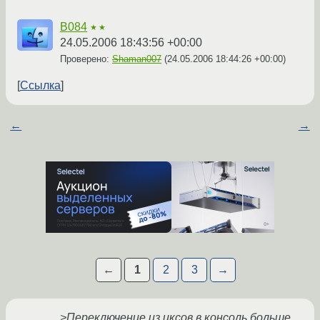
B084
★★
24.05.2006 18:43:56 +00:00
Проверено:
Shaman007
(
24.05.2006 18:44:26 +00:00
)
Ссылка
←
→
←
1
2
3
→
>Переключение из иксов в консоль больше