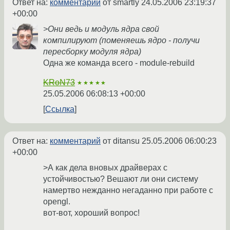
Ответ на:
комментарий
от smartly
24.05.2006 23:19:37
+00:00
>Они ведь и модуль ядра свой
компилируют (поменяешь ядро - получи
пересборку модуля ядра)
Одна же команда всего - module-rebuild
KRoN73
★★★★★
25.05.2006 06:08:13 +00:00
Ссылка
Ответ на:
комментарий
от ditansu
25.05.2006 06:00:23
+00:00
>А как дела вновых драйверах c
устойчивостью? Вешают ли они систему
намертво нежданно негаданно при работе с
opengl.
вот-вот, хороший вопрос!