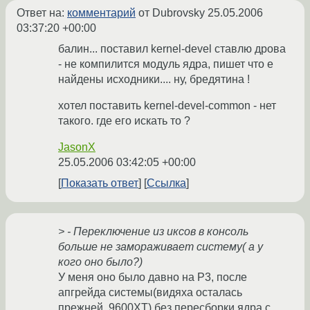
Ответ на:
комментарий
от Dubrovsky
25.05.2006
03:37:20 +00:00
балин... поставил kernel-devel ставлю дрова
- не компилится модуль ядра, пишет что е
найдены исходники.... ну, бредятина !
хотел поставить kernel-devel-common - нет
такого. где его искать то ?
JasonX
25.05.2006 03:42:05 +00:00
Показать ответ
Ссылка
> - Переключение из иксов в консоль
больше не замораживает систему( а у
кого оно было?)
У меня оно было давно на P3, после
апгрейда системы(видяха осталась
прежней, 9600XT) без пересборки ядра с