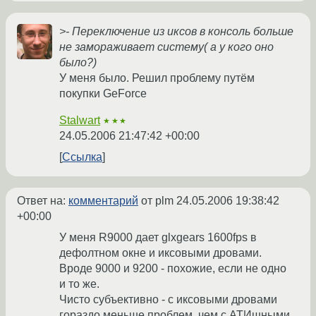
>- Переключение из иксов в консоль больше
не замораживает систему( а у кого оно
было?)
У меня было. Решил проблему путём
покупки GeForce
Stalwart
★★★
24.05.2006 21:47:42 +00:00
Ссылка
Ответ на:
комментарий
от plm
24.05.2006 19:38:42
+00:00
У меня R9000 дает glxgears 1600fps в
дефолтном окне и иксовыми дровами.
Вроде 9000 и 9200 - похожие, если не одно
и то же.
Чисто субъективно - с иксовыми дровами
гораздо меньше проблем, чем с АТИшными.