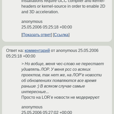
installations require GCC compiler and kernel-
headers or kernel-source in order to enable 2D
and 3D acceleration.
anonymous
25.05.2006 05:25:18 +00:00
Показать ответ
Ссылка
Ответ на:
комментарий
от anonymous
25.05.2006
05:25:18 +00:00
> Но вобще, меня чес-слово не перестает
удивлять ЛОР. У меня рсс со всяких
проектов, так нет же, на ЛОР'е новости
об обновлениях появляются все время
раньше :) В всяком случае самые
интересные...
Просто на LOR'e новости не модерируют
anonymous
25.05.2006 05:27:02 +00:00