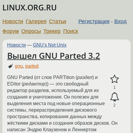
LINUX.ORG.RU
Новости
Галерея
Статьи
Регистрация
-
Вход
Форум
Опросы
Трекер
Поиск
Новости
—
GNU's Not Unix
Вышел GNU Parted 3.2
gnu
,
parted
GNU Parted (от слов PARTition (
раздел
) и
EDitor (
редактор
)) — это свободный
1
редактор разделов, используемый для их
создания и уничтожения. Он полезен для
выделения места под новые операционные
2
системы, перераспределения дискового
пространства, копирования данных между
жёсткими дисками и создания образов дисков. Он
написан Эндрю Клаузеном и Леннертом