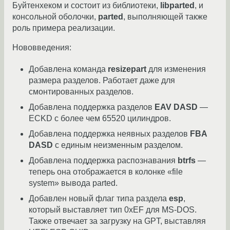
Буйтенхеком и состоит из библиотеки,
libparted
, и
консольной оболочки,
parted
, выполняющей также
роль примера реализации.
Нововведения:
Добавлена команда
resizepart
для изменения
размера разделов. Работает даже для
смонтированных разделов.
Добавлена поддержка разделов
EAV DASD
—
ECKD с более чем 65520 цилиндров.
Добавлена поддержка неявных разделов
FBA
DASD
с единым неизменным разделом.
Добавлена поддержка распознавания
btrfs
—
теперь она отображается в колонке «file
system» вывода parted.
Добавлен новый флаг типа раздела
esp
,
который выставляет тип 0xEF для MS-DOS.
Также отвечает за загрузку на GPT, выставляя