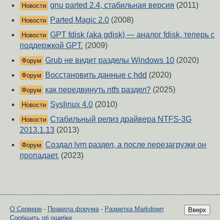
gnu parted 2.4, стабильная версия
(2011)
Новости
Parted Magic 2.0
(2008)
Новости
GPT fdisk (aka gdisk) — аналог fdisk, теперь с
Новости
поддержкой GPT.
(2009)
Grub не видит разделы Windows 10
(2020)
Форум
Восстановить данные с hdd
(2020)
Форум
как передвинуть ntfs раздел?
(2025)
Форум
Syslinux 4.0
(2010)
Новости
Стабильный релиз драйвера NTFS-3G
Новости
2013.1.13
(2013)
Создал lvm раздел, а после перезагрузки он
Форум
пропадает.
(2023)
О Сервере
-
Правила форума
-
Разметка Markdown
Вверх
Сообщить об ошибке