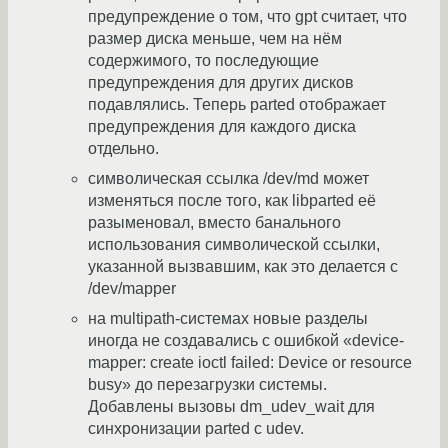
предупреждение о том, что gpt считает, что
размер диска меньше, чем на нём
содержимого, то последующие
предупреждения для других дисков
подавлялись. Теперь parted отображает
предупреждения для каждого диска
отдельно.
символическая ссылка /dev/md может
изменяться после того, как libparted её
разыменовал, вместо банального
использования символической ссылки,
указанной вызвавшим, как это делается с
/dev/mapper
на multipath-системах новые разделы
иногда не создавались с ошибкой «device-
mapper: create ioctl failed: Device or resource
busy» до перезагрузки системы.
Добавлены вызовы dm_udev_wait для
синхронизации parted c udev.