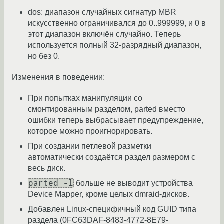
dos: диапазон случайных сигнатур MBR
искусственно ограничивался до 0..999999, и 0 в
этот диапазон включён случайно. Теперь
используется полный 32-разрядный диапазон,
но без 0.
Изменения в поведении:
При попытках манипуляции со
смонтированным разделом, parted вместо
ошибки теперь выбрасывает предупреждение,
которое можно проигнорировать.
При создании петлевой разметки
автоматически создаётся раздел размером с
весь диск.
parted -l
больше не выводит устройства
Device Mapper, кроме целых dmraid-дисков.
Добавлен Linux-специфичный код GUID типа
раздела (0FC63DAF-8483-4772-8E79-