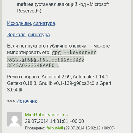
msftres
(устанавливающий код «Microsoft
Reserved»).
Исходники
,
сигнатура
.
Зеркало
,
сигнатура
.
Если нет нужного публичного ключа — можете
gpg --keyserver
импортировать его:
keys.gnupg.net --recv-keys
8E45A0223348AAF0
.
Релиз собран с Autoconf 2.69, Automake 1.14.1,
Gettext 0.18.3, Gnulib v0.1-139-g98ca2c0 и Gperf
3.0.4.ttt
>>>
Источник
MiniRoboDancer
★☆
29.07.2014 14:31:01 +00:00
Проверено:
fallout4all
(
29.07.2014 15:02:12 +00:00
)