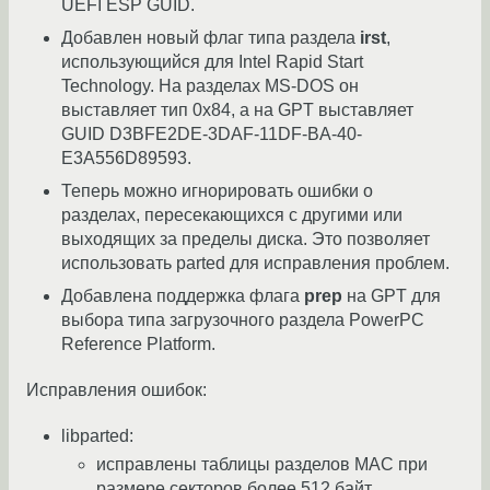
UEFI ESP GUID.
Добавлен новый флаг типа раздела
irst
,
использующийся для Intel Rapid Start
Technology. На разделах MS-DOS он
выставляет тип 0x84, а на GPT выставляет
GUID D3BFE2DE-3DAF-11DF-BA-40-
E3A556D89593.
Теперь можно игнорировать ошибки о
разделах, пересекающихся с другими или
выходящих за пределы диска. Это позволяет
использовать parted для исправления проблем.
Добавлена поддержка флага
prep
на GPT для
выбора типа загрузочного раздела PowerPC
Reference Platform.
Исправления ошибок:
libparted:
исправлены таблицы разделов MAC при
размере секторов более 512 байт.