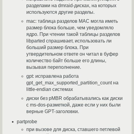
разделами на dmraid-дисках, на которых
используются другие разделы.
mac: таблица разделов MAC могла иметь
размер блока больше, чем уведомляло
ядро. При чтении такой таблицы разделов
libparted спрашивает, использовать ли
больший размер блока. При
утвердительном ответе он читал в буфер
количество байт больше его длины,
вызывая переполнение.
gpt: исправлена работа
gpt_get_max_supported_partition_count на
little-endian системах
диски без pMBR обрабатывались как диски
с ms-dos-разметкой, даже если у них были
верные GPT-заголовки.
partprobe
при вызове для диска, ставшего петлевой