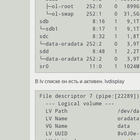
  ├─ol-root    252:0    0   899G  0 lvm  /

  └─ol-swap    252:1    0  31,5G  0 lvm  [SWAP]

sdb              8:16   1   9,1T
└─sdb1           8:17   1   9,1T
sdc              8:32   1   1,8T
└─data-oradata 252:2    0   3,9T
sdd              8:48   1   2,2T
└─data-oradata 252:2    0   3,9T
В lv списке он есть и активен. lvdisplay
File descriptor 7 (pipe:[22289])
  --- Logical volume ---

  LV Path                /dev/data/oradata

  LV Name                oradata

  VG Name                data

  LV UUID                8v0J0e-trle-k63F-ncEp-uVoH-1ZI8-e5zRQ6
