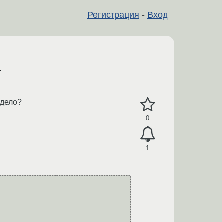
Регистрация
-
Вход
.
 дело?
0
1