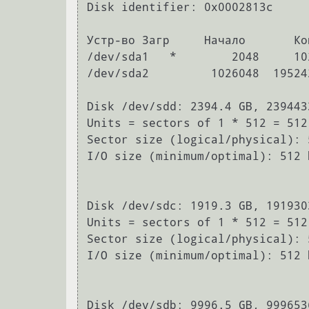
Disk identifier: 0x0002813c

Устр-во Загр     Начало       Ко
/dev/sda1   *        2048     10
/dev/sda2         1026048  19524
Disk /dev/sdd: 2394.4 GB, 239443
Units = sectors of 1 * 512 = 512 
Sector size (logical/physical): 
I/O size (minimum/optimal): 512 
Disk /dev/sdc: 1919.3 GB, 191930
Units = sectors of 1 * 512 = 512 
Sector size (logical/physical): 
I/O size (minimum/optimal): 512 
Disk /dev/sdb: 9996.5 GB, 999653