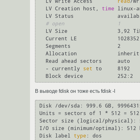
  LV Write Access        
read
/wr
  LV Creation host, 
time
 linux-a
  LV Status              available

# open                 1
  LV Size                3,92 TiB

  Current LE             1028352

  Segments               2

  Allocation             inherit

  Read ahead sectors     auto

  - currently 
set
 to     8192

В выводе fdisk он тоже есть fdisk -l
Disk /dev/sda: 999.6 GB, 9996431
Units = sectors of 1 * 512 = 512 
Sector size (logical/physical): 
I/O size (minimum/optimal): 512 
Disk label 
type
: dos
