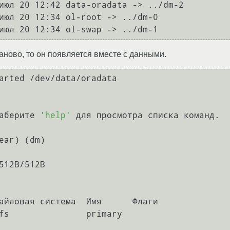
июл 20 12:42 data-oradata -> ../dm-2

июл 20 12:34 ol-root -> ../dm-0

заново, то он появляется вместе с данными.
arted /dev/data/oradata 

аберите 
'help'
 для просмотра списка команд.

ear) (dm)

512B/512B

айловая система  Имя      Флаги
