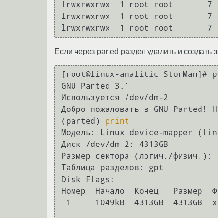
lrwxrwxrwx  1 root root       7 
lrwxrwxrwx  1 root root       7 
Если через parted раздел удалить и создать 
[root@linux-analitic StorMan]# p
GNU Parted 3.1

Используется /dev/dm-2

Добро пожаловать в GNU Parted! Н
(parted) 
print
Модель: Linux device-mapper (lin
Диск /dev/dm-2: 4313GB

Размер сектора (логич./физич.): 
Таблица разделов: gpt

Disk Flags: 

Номер  Начало  Конец   Размер  Ф
 1     1049kB  4313GB  4313GB  xfs               primary
