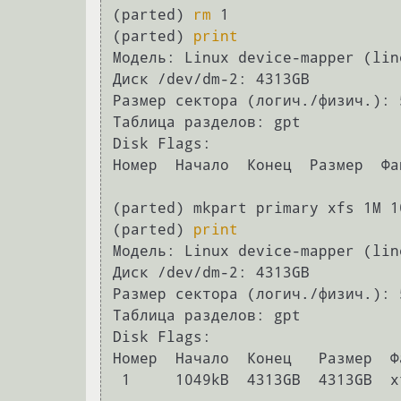
(parted) 
rm
 1                   
(parted) 
print
Модель: Linux device-mapper (lin
Диск /dev/dm-2: 4313GB

Размер сектора (логич./физич.): 
Таблица разделов: gpt

Disk Flags: 

Номер  Начало  Конец  Размер  Фа
(parted) mkpart primary xfs 1M 10
(parted) 
print
Модель: Linux device-mapper (lin
Диск /dev/dm-2: 4313GB

Размер сектора (логич./физич.): 
Таблица разделов: gpt

Disk Flags: 

Номер  Начало  Конец   Размер  Ф
 1     1049kB  4313GB  4313GB  xfs               primary
