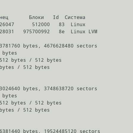
нец       Блоки   Id  Система

26047      512000   83  Linux

28031   975700992   8e  Linux LVM

3781760 bytes, 4676628480 sectors

bytes

512 bytes / 512 bytes

bytes / 512 bytes

3024640 bytes, 3748638720 sectors

bytes

512 bytes / 512 bytes

bytes / 512 bytes

6381440 bytes, 19524485120 sectors
