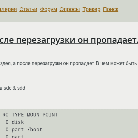
алерея
Статьи
Форум
Опросы
Трекер
Поиск
осле перезагрузки он пропадает
здел, а после перезагрузки он пропадает. В чем может быть
в sdc & sdd
 RO TYPE MOUNTPOINT

  0 disk 

  0 part /boot

  0 part 
