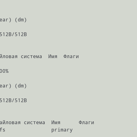
                                          

ear) (dm)

512B/512B

йловая система  Имя  Флаги

0%

ear) (dm)

512B/512B

айловая система  Имя      Флаги
