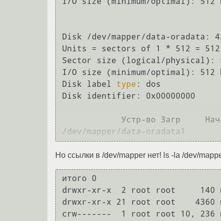
I/O size (minimum/optimal): 512 
Disk /dev/mapper/data-oradata: 4
Units = sectors of 1 * 512 = 512 
Sector size (logical/physical): 
I/O size (minimum/optimal): 512 
Disk label 
type
: dos

Disk identifier: 0x00000000

            Устр-во Загр     Начало       Конец       Блоки   Id  Система

Но ссылки в /dev/mapper нет! ls -la /dev/mappe
итого 0

drwxr-xr-x  2 root root     140 
drwxr-xr-x 21 root root    4360 
crw-------  1 root root 10, 236 