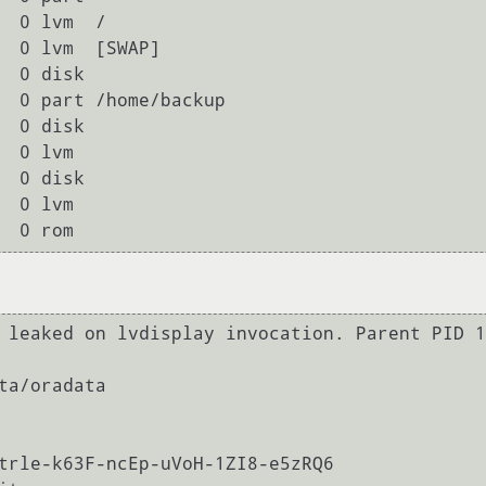
  0 disk 

  0 part /home/backup

  0 disk 

  0 lvm  

  0 disk 

  0 lvm  

 leaked on lvdisplay invocation. Parent PID 1