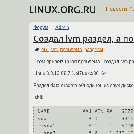
LINUX.ORG.RU
Новости
Г
Форум
—
Admin
Создал lvm раздел, а п
el7
,
lvm
,
проблема
,
разделы
Всем привет! Такая проблема - создал lvm ра
Linux 3.8.13-98.7.1.el7uek.x86_64
Раздел data-oradata объединен из двух диско
lsblk
NAME           MAJ:MIN RM   SIZE
sda              8:0    1   931G
├─sda1           8:1    1   500M
└─sda2           8:2    1 930,5G