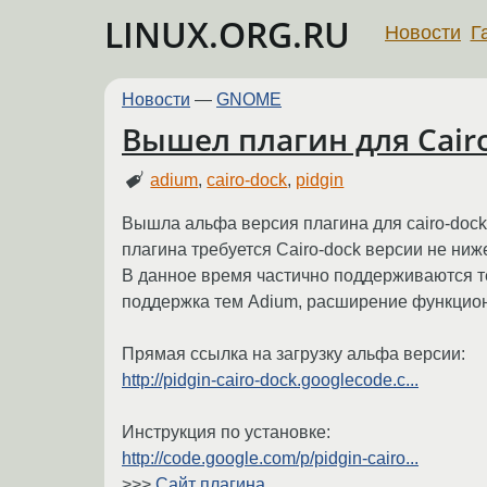
LINUX.ORG.RU
Новости
Г
Новости
—
GNOME
Вышел плагин для Cairo-
adium
,
cairo-dock
,
pidgin
Вышла альфа версия плагина для cairo-dock 
плагина требуется Cairo-dock версии не ниже
В данное время частично поддерживаются т
поддержка тем Adium, расширение функцио
Прямая ссылка на загрузку альфа версии:
http://pidgin-cairo-dock.googlecode.c...
Инструкция по установке:
http://code.google.com/p/pidgin-cairo...
>>>
Сайт плагина