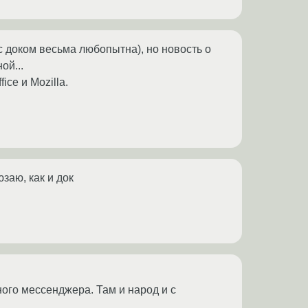
с доком весьма любопытна), но новость о
ой...
ce и Mozilla.
заю, как и док
ого мессенджера. Там и народ и с