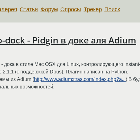
алерея
Статьи
Форум
Опросы
Трекер
Поиск
dock - Pidgin в доке аля Adium
- дока в стиле Mac OSX для Linux, контролирующего instant
 2.1.1 (с поддержкой Dbus). Плагин написан на Python.
емы из Adium (
http://www.adiumxtras.com/index.php?a...
) В б
нальных возможностей.