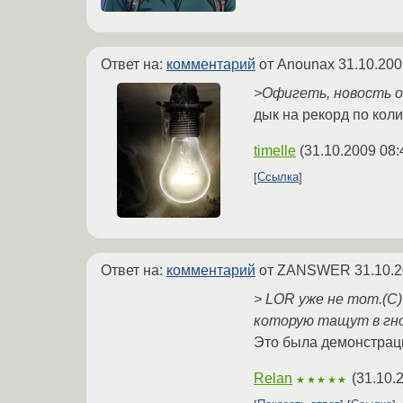
Ответ на:
комментарий
от Anounax
31.10.200
>Офигеть, новость об
дык на рекорд по коли
timelle
(
31.10.2009 08:
Ссылка
Ответ на:
комментарий
от ZANSWER
31.10.2
> LOR уже не тот.(C
которую тащут в гно
Это была демонстраци
Relan
(
31.10.
★★★★★