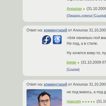
Anounax
(
31.10.2009
★
Показать ответы
Ссылка
Ответ на:
комментарий
от Anounax
31.10.200
>для панельки под ма
Не под, а в стиле.
Ну хочется кому-то, пу
krege
(
31.10.2009 07
★
Ссылка
Ответ на:
комментарий
от Anounax
31.10.200
не под макось, а под 
maxcom
(
31.1
★★★★★