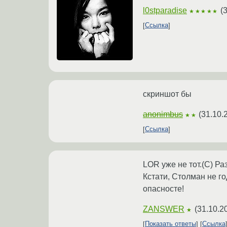
l0stparadise
(
3
★★★★★
Ссылка
скриншот бы
anonimbus
(
31.10.
★★
Ссылка
LOR уже не тот.(C) Ра
Кстати, Столман не го
опасносте!
ZANSWER
(
31.10.2
★
Показать ответы
Ссылка