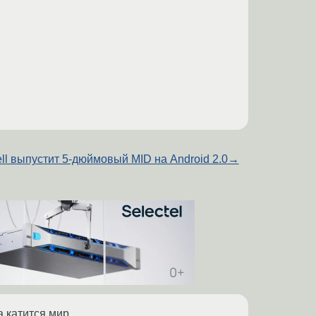
ll выпустит 5-дюймовый MID на Android 2.0
→
 катится мир.