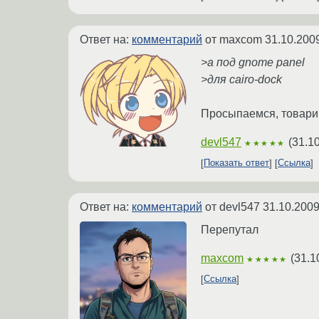
Ответ на:
комментарий
от maxcom
31.10.200
>а под gnome panel
>для cairo-dock
Просыпаемся, товари
devl547
(
31.1
★★★★★
Показать ответ
Ссылка
Ответ на:
комментарий
от devl547
31.10.2009
Перепутал
maxcom
(
31.1
★★★★★
Ссылка