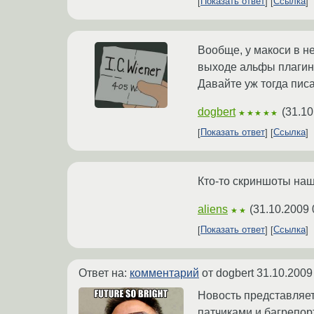
Показать ответ
Ссылка
Вообще, у макоси в н
выходе альфы плагина 
Давайте уж тогда писа
dogbert
(
31.10
★★★★★
Показать ответ
Ссылка
Кто-то скриншоты наше
aliens
(
31.10.2009 
★★
Показать ответ
Ссылка
Ответ на:
комментарий
от dogbert
31.10.2009
Новость представляет
патчиками и багрепор