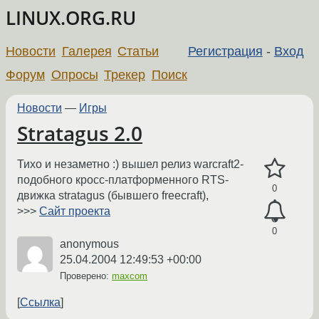
LINUX.ORG.RU
Новости
Галерея
Статьи
Регистрация
-
Вход
Форум
Опросы
Трекер
Поиск
Новости
—
Игры
Stratagus 2.0
Тихо и незаметно :) вышел релиз warcraft2-
подобного кросс-платформенного RTS-
0
движка stratagus (бывшего freecraft),
>>>
Сайт проекта
0
anonymous
25.04.2004 12:49:53 +00:00
Проверено:
maxcom
Ссылка