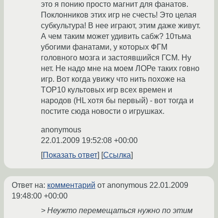
это я понию просто магнит для фанатов.
Поклонников этих игр не счесть! Это целая
субкультура! В нее играют, этим даже живут.
А чем таким может удивить сабж? 10тьма
убогими фанатами, у которых ФГМ
головного мозга и застоявшийся ГСМ. Ну
нет. Не надо мне на моем ЛОРе таких говно
игр. Вот когда увижу что нить похоже на
TOP10 культовых игр всех времен и
народов (HL хотя бы первый) - вот тогда и
постите сюда новости о игрушках.
anonymous
22.01.2009 19:52:08 +00:00
Показать ответ
Ссылка
Ответ на:
комментарий
от anonymous
22.01.2009
19:48:00 +00:00
> Неужто перемещаться нужно по этим