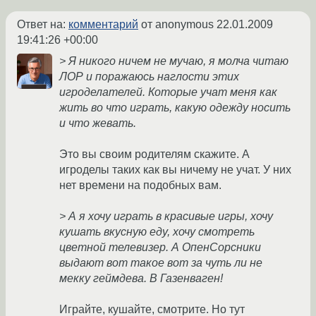
Ответ на:
комментарий
от anonymous
22.01.2009
19:41:26 +00:00
> Я никого ничем не мучаю, я молча читаю
ЛОР и поражаюсь наглости этих
игроделателей. Которые учат меня как
жить во что играть, какую одежду носить
и что жевать.
Это вы своим родителям скажите. А
игроделы таких как вы ничему не учат. У них
нет времени на подобных вам.
> А я хочу играть в красивые игры, хочу
кушать вкусную еду, хочу смотреть
цветной телевизер. А ОпенСорсники
выдают вот такое вот за чуть ли не
мекку геймдева. В Газенваген!
Играйте, кушайте, смотрите. Но тут