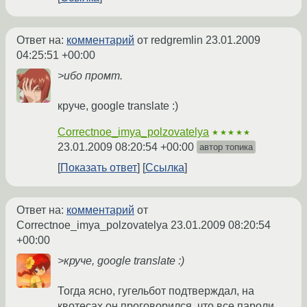
Ответ на:
комментарий
от redgremlin
23.01.2009
04:25:51 +00:00
>ибо промт.
круче, google translate :)
Correctnoe_imya_polzovatelya
★★★★★
23.01.2009 08:20:54 +00:00
автор топика
Показать ответ
Ссылка
Ответ на:
комментарий
от
Correctnoe_imya_polzovatelya
23.01.2009 08:20:54
+00:00
>круче, google translate :)
Тогда ясно, гугельбот подтверждал, на
квотесах он проговорился, что все пароли