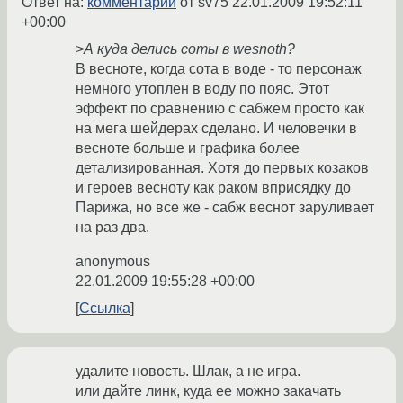
Ответ на:
комментарий
от sv75
22.01.2009 19:52:11
+00:00
>А куда делись соты в wesnoth?
В весноте, когда сота в воде - то персонаж
немного утоплен в воду по пояс. Этот
эффект по сравнению с сабжем просто как
на мега шейдерах сделано. И человечки в
весноте больше и графика более
детализированная. Хотя до первых козаков
и героев весноту как раком вприсядку до
Парижа, но все же - сабж веснот заруливает
на раз два.
anonymous
22.01.2009 19:55:28 +00:00
Ссылка
удалите новость. Шлак, а не игра.
или дайте линк, куда ее можно закачать