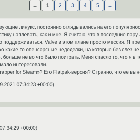
←
1
2
3
4
5
→
зующие линукс, постоянно оглядывались на его популярност
тику наплевать, как и мне. Я считаю, что в последние пару
о поддерживаться. Valve в этом плане просто мессия. Я пре
о какие-то опенсорсные недоделки, на которые без слез н
, больше не во что было поиграть. Меня спасло то, что я 
 мало интересовали.
wrapper for Steam»? Его Flatpak-версия? Странно, что ее вы
9.2021 07:34:23 +00:00
)
07:34:29 +00:00
)