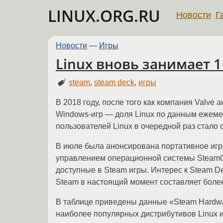
LINUX.ORG.RU
Новости
Г
Новости
—
Игры
Linux вновь занимает 
steam
,
steam deck
,
игры
В 2018 году, после того как компания Valve
Windows-игр — доля Linux по данным ежемес
пользователей Linux в очередной раз стало 
В июле была анонсирована портативное игров
управлением операционной системы SteamOS 3
доступные в Steam игры. Интерес к Steam De
Steam в настоящий момент составляет более
В таблице приведены данные «Steam Hardwar
наиболее популярных дистрибутивов Linux и