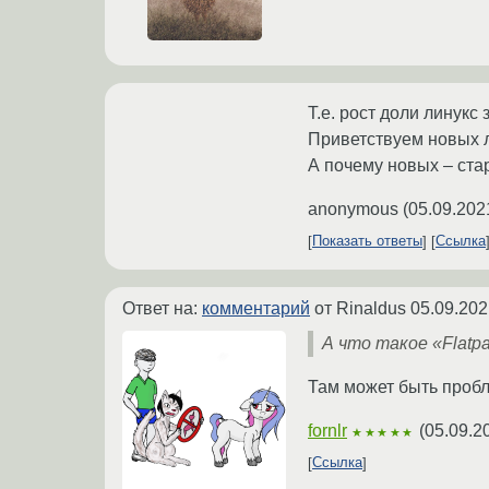
Т.е. рост доли линукс
Приветствуем новых 
А почему новых – стар
anonymous
(
05.09.202
Показать ответы
Ссылка
Ответ на:
комментарий
от Rinaldus
05.09.202
А что такое «Flatpa
Там может быть пробл
fornlr
(
05.09.2
★★★★★
Ссылка