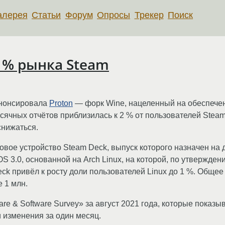
алерея
Статьи
Форум
Опросы
Трекер
Поиск
1 % рынка Steam
 анонсировала
Proton
— форк Wine, нацеленный на обеспече
ячных отчётов приблизилась к 2 % от пользователей Steam
снижаться.
ое устройство Steam Deck, выпуск которого назначен на де
.0, основанной на Arch Linux, на которой, по утверждения
ck привёл к росту доли пользователей Linux до 1 %. Общее
 1 млн.
e & Software Survey» за август 2021 года, которые показ
 изменения за один месяц.