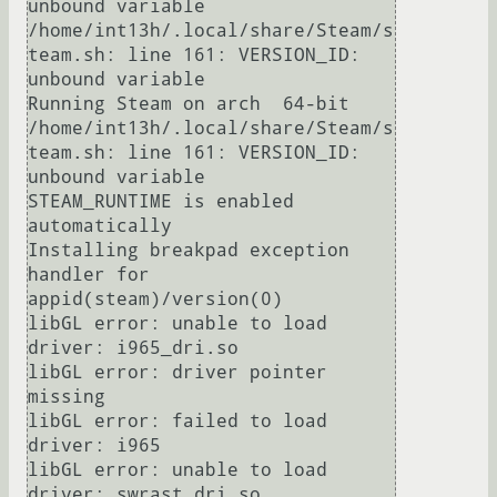
unbound variable

/home/int13h/.local/share/Steam/s
team.sh: line 161: VERSION_ID: 
unbound variable

Running Steam on arch  64-bit

/home/int13h/.local/share/Steam/s
team.sh: line 161: VERSION_ID: 
unbound variable

STEAM_RUNTIME is enabled 
automatically

Installing breakpad exception 
handler for 
appid(steam)/version(0)

libGL error: unable to load 
driver: i965_dri.so

libGL error: driver pointer 
missing

libGL error: failed to load 
driver: i965

libGL error: unable to load 
driver: swrast_dri.so
