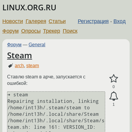
LINUX.ORG.RU
Новости
Галерея
Статьи
Регистрация
-
Вход
Форум
Опросы
Трекер
Поиск
Форум
—
General
Steam
arch
,
steam
Ставлю steam в арче, запускается с
ошибкой:
0
➜ steam

Repairing installation, linking 
1
/home/int13h/.steam/steam to 
/home/int13h/.local/share/Steam

/home/int13h/.local/share/Steam/s
team.sh: line 161: VERSION_ID: 