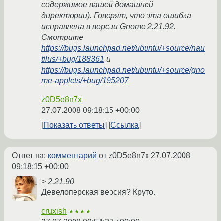
содержимое вашей домашней
директории). Говорят, что эта ошибка
исправлена в версии Gnome 2.21.92.
Смотрите
https://bugs.launchpad.net/ubuntu/+source/nau
tilus/+bug/188361
и
https://bugs.launchpad.net/ubuntu/+source/gno
me-applets/+bug/195207
z0D5e8n7x
27.07.2008 09:18:15 +00:00
Показать ответы
Ссылка
Ответ на:
комментарий
от z0D5e8n7x
27.07.2008
09:18:15 +00:00
> 2.21.90
Девелоперская версия? Круто.
cruxish
★★★★