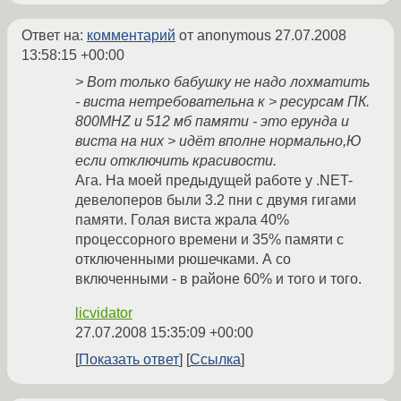
Ответ на:
комментарий
от anonymous
27.07.2008
13:58:15 +00:00
> Вот только бабушку не надо лохматить
- виста нетребовательна к > ресурсам ПК.
800MHZ и 512 мб памяти - это ерунда и
виста на них > идёт вполне нормально,Ю
если отключить красивости.
Ага. На моей предыдущей работе у .NET-
девелоперов были 3.2 пни с двумя гигами
памяти. Голая виста жрала 40%
процессорного времени и 35% памяти с
отключенными рюшечками. А со
включенными - в районе 60% и того и того.
licvidator
27.07.2008 15:35:09 +00:00
Показать ответ
Ссылка