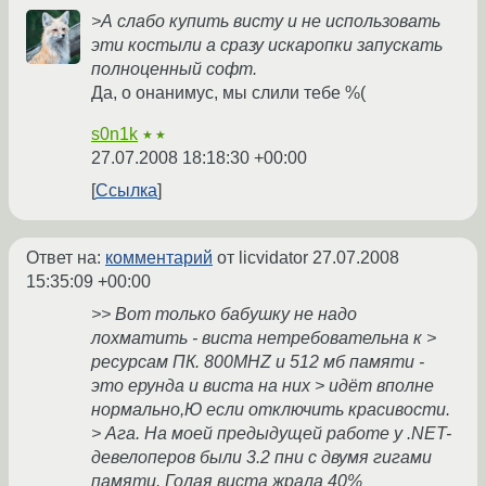
>А слабо купить висту и не использовать
эти костыли а сразу искаропки запускать
полноценный софт.
Да, о онанимус, мы слили тебе %(
s0n1k
★★
27.07.2008 18:18:30 +00:00
Ссылка
Ответ на:
комментарий
от licvidator
27.07.2008
15:35:09 +00:00
>> Вот только бабушку не надо
лохматить - виста нетребовательна к >
ресурсам ПК. 800MHZ и 512 мб памяти -
это ерунда и виста на них > идёт вполне
нормально,Ю если отключить красивости.
> Ага. На моей предыдущей работе у .NET-
девелоперов были 3.2 пни с двумя гигами
памяти. Голая виста жрала 40%