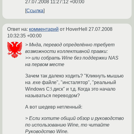
27.07.2008 11:27:12 +00:00
Ссылка
Ответ на:
комментарий
от HoverHell
27.07.2008
10:32:35 +00:00
> Мнда, перевод определённо требует
возможности коллективной правки:
>> или собрать Wine без поддержки NAS
на первом месте
Зачем так далеко ходить? "Кликнуть мышью
на .exe файле", "инсталятор", "реальный
Windows C:\ диск" и т.д. Когда это начало
называться переводом?
А вот шедевр нетленный:
> Если хотите общий обзор и руководство
по использованию Wine, то читайте
Руководство Wine.