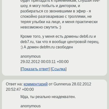
будет припадать к приёмникам, слушая live-
шоу, я могу побыть и диктором, и
разбираться со звонившими в эфир - я
спокойно разговариваю с троллями, не
теряя улыбки на лице, и меня практически
невозможно смутить :)
Кроме того, у меня есть домены deb6.ru и
deb7.ru, так что я вообще центровой перец.
:) А домен debfm.ru свободен
anonymous
29.02.2012 00:03:11 +00:00
Показать ответ
Ссылка
Ответ на:
комментарий
от Gunnerua
28.02.2012
20:52:47 +00:00
Мда, ты реально неадекватен.
anonymous