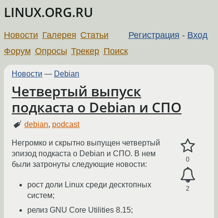
LINUX.ORG.RU
Новости
Галерея
Статьи
Регистрация
-
Вход
Форум
Опросы
Трекер
Поиск
Новости
—
Debian
Четвертый выпуск
подкаста о Debian и СПО
debian
,
podcast
Негромко и скрытно выпущен четвертый
эпизод подкаста о Debian и СПО. В нем
0
были затронуты следующие новости:
рост доли Linux среди десктопных
2
систем;
релиз GNU Core Utilities 8.15;