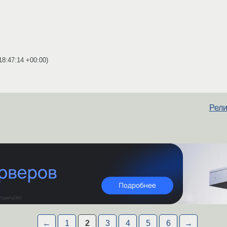
18:47:14 +00:00
)
Рели
←
1
2
3
4
5
6
→