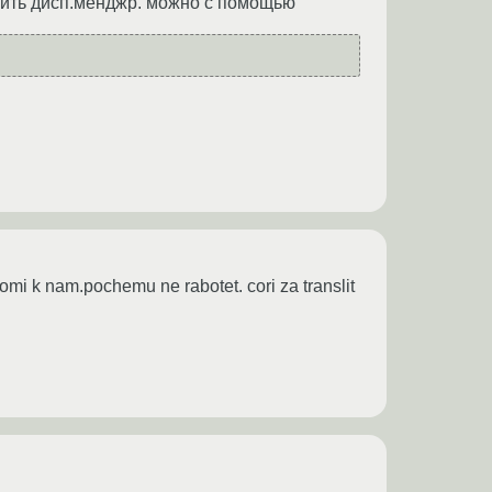
вить дисп.менджр. можно с помощью
omi k nam.pochemu ne rabotet. cori za translit