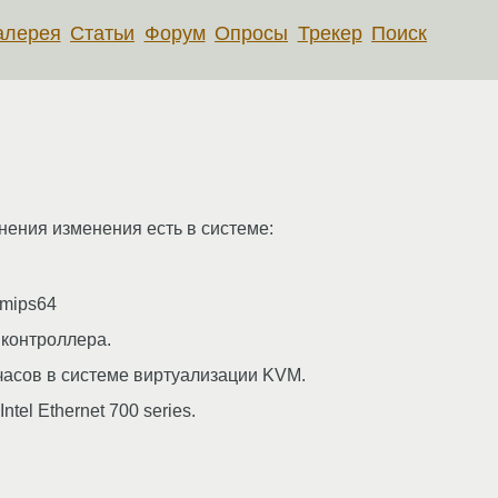
алерея
Статьи
Форум
Опросы
Трекер
Поиск
нения изменения есть в системе:
 mips64
контроллера.
часов в системе виртуализации KVM.
tel Ethernet 700 series.