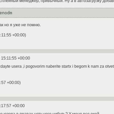
исплейный менеджер, привычный. Ну а в автозагрузку доба
enodm
к но я уже не помню.
:11:55 +00:00
)
 15:11:55 +00:00
ayte usera ,i pogovorim naberite startx i begom k nam za otvet
:57 +00:00
)
:17:57 +00:00
 юзера в правах нету чего нибудь? У меня все окей.