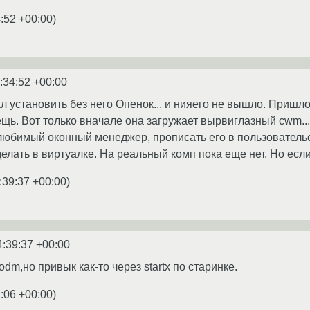
:52 +00:00
)
:34:52 +00:00
л установить без него Опенок... и нияего не вышло. Пришло
щь. Вот только вначале она загружает вырвиглазный cwm...
любимый оконный менеджер, прописать его в пользовательски
елать в виртуалке. На реальный комп пока еще нет. Но есл
:39:37 +00:00
)
4:39:37 +00:00
dm,но привык как-то через startx по старинке.
:06 +00:00
)