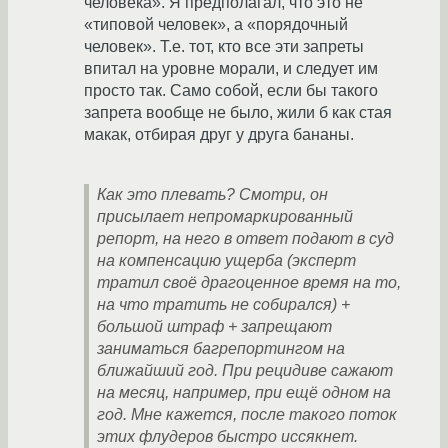
человека». Я предполагал, что это не
«типовой человек», а «порядочный
человек». Т.е. тот, кто все эти запреты
впитал на уровне морали, и следует им
просто так. Само собой, если бы такого
запрета вообще не было, жили б как стая
макак, отбирая друг у друга бананы.
Как это плевать? Смотри, он
присылает непромаркированный
репорт, на него в ответ подают в суд
на компенсацию ущерба (эксперт
тратил своё драгоценное время на то,
на что тратить не собирался) +
большой штраф + запрещают
заниматься багрепортингом на
ближайший год. При рецидиве сажают
на месяц, например, при ещё одном на
год. Мне кажется, после такого поток
этих флудеров быстро иссякнет.