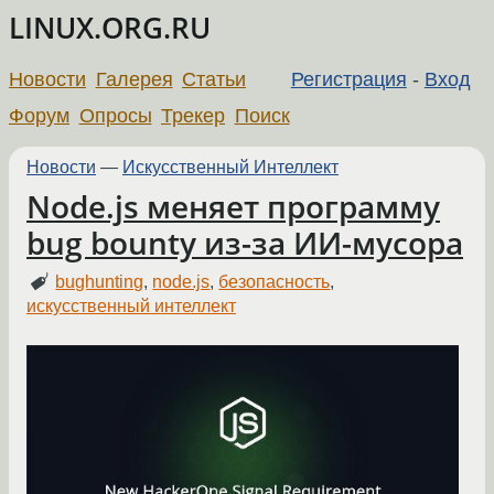
LINUX.ORG.RU
Новости
Галерея
Статьи
Регистрация
-
Вход
Форум
Опросы
Трекер
Поиск
Новости
—
Искусственный Интеллект
Node.js меняет программу
bug bounty из-за ИИ-мусора
bughunting
,
node.js
,
безопасность
,
искусственный интеллект