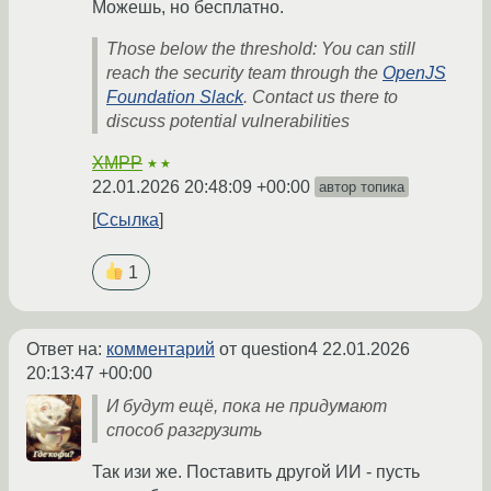
Можешь, но бесплатно.
Those below the threshold: You can still
reach the security team through the
OpenJS
Foundation Slack
. Contact us there to
discuss potential vulnerabilities
XMPP
★★
22.01.2026 20:48:09 +00:00
автор топика
Ссылка
1
Ответ на:
комментарий
от question4
22.01.2026
20:13:47 +00:00
И будут ещё, пока не придумают
способ разгрузить
Так изи же. Поставить другой ИИ - пусть