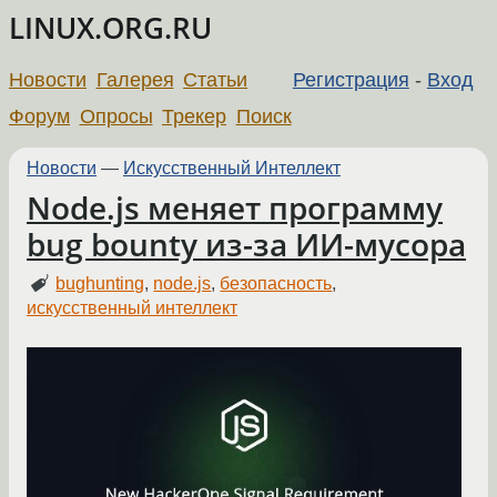
LINUX.ORG.RU
Новости
Галерея
Статьи
Регистрация
-
Вход
Форум
Опросы
Трекер
Поиск
Новости
—
Искусственный Интеллект
Node.js меняет программу
bug bounty из-за ИИ-мусора
bughunting
,
node.js
,
безопасность
,
искусственный интеллект