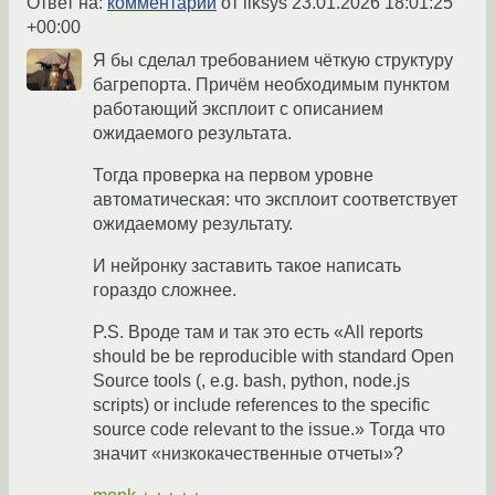
Ответ на:
комментарий
от liksys
23.01.2026 18:01:25
+00:00
Я бы сделал требованием чёткую структуру
багрепорта. Причём необходимым пунктом
работающий эксплоит с описанием
ожидаемого результата.
Тогда проверка на первом уровне
автоматическая: что эксплоит соответствует
ожидаемому результату.
И нейронку заставить такое написать
гораздо сложнее.
P.S. Вроде там и так это есть «All reports
should be be reproducible with standard Open
Source tools (, e.g. bash, python, node.js
scripts) or include references to the specific
source code relevant to the issue.» Тогда что
значит «низкокачественные отчеты»?