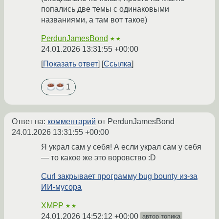
попались две темы с одинаковыми
названиями, а там вот такое)
PerdunJamesBond
★★
24.01.2026 13:31:55 +00:00
Показать ответ
Ссылка
1
Ответ на:
комментарий
от PerdunJamesBond
24.01.2026 13:31:55 +00:00
Я украл сам у себя! А если украл сам у себя
— то какое же это воровство :D
Curl закрывает программу bug bounty из-за
ИИ-мусора
XMPP
★★
24.01.2026 14:52:12 +00:00
автор топика