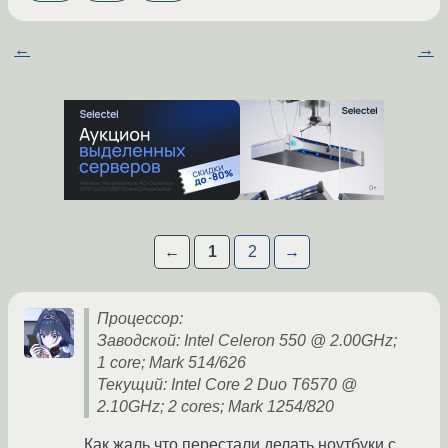
←
→
←
1
2
→
Процессор:
Заводской: Intel Celeron 550 @ 2.00GHz;
1 core; Mark 514/626
Текущий: Intel Core 2 Duo T6570 @
2.10GHz; 2 cores; Mark 1254/820
Как жаль что перестали делать ноутбуки с