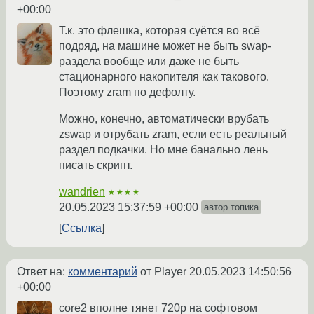
+00:00
Т.к. это флешка, которая суётся во всё
подряд, на машине может не быть swap-
раздела вообще или даже не быть
стационарного накопителя как такового.
Поэтому zram по дефолту.
Можно, конечно, автоматически врубать
zswap и отрубать zram, если есть реальный
раздел подкачки. Но мне банально лень
писать скрипт.
wandrien
★★★★
20.05.2023 15:37:59 +00:00
автор топика
Ссылка
Ответ на:
комментарий
от Player
20.05.2023 14:50:56
+00:00
core2 вполне тянет 720р на софтовом