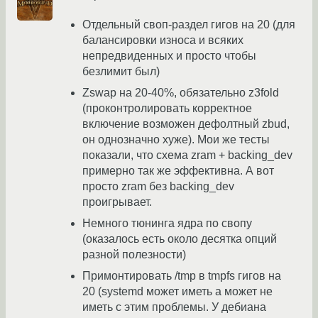
Отдельный своп-раздел гигов на 20 (для
балансировки износа и всяких
непредвиденных и просто чтобы
безлимит был)
Zswap на 20-40%, обязательно z3fold
(проконтролировать корректное
включение возможен дефолтный zbud,
он однозначно хуже). Мои же тесты
показали, что схема zram + backing_dev
примерно так же эффективна. А вот
просто zram без backing_dev
проигрывает.
Немного тюнинга ядра по свопу
(оказалось есть около десятка опций
разной полезности)
Примонтировать /tmp в tmpfs гигов на
20 (systemd может иметь а может не
иметь с этим проблемы. У дебиана