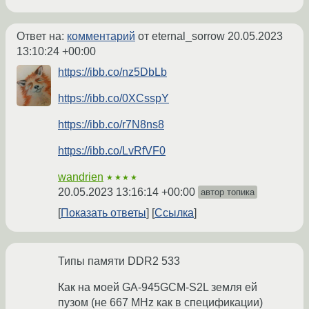
Ответ на:
комментарий
от eternal_sorrow
20.05.2023
13:10:24 +00:00
https://ibb.co/nz5DbLb
https://ibb.co/0XCsspY
https://ibb.co/r7N8ns8
https://ibb.co/LvRfVF0
wandrien
★★★★
20.05.2023 13:16:14 +00:00
автор топика
Показать ответы
Ссылка
Типы памяти DDR2 533
Как на моей GA-945GCM-S2L земля ей
пузом (не 667 MHz как в спецификации)