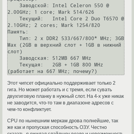
    Заводской: Intel Celeron 550 @ 
2.00GHz; 1 core; Mark 514/626

    Текущий:   Intel Core 2 Duo T6570 @ 
2.10GHz; 2 cores; Mark 1254/820

Память:

    Тип: 2 x DDR2 533/667/800* MHz; 3GB 
Max (2GB в верхний слот + 1GB в нижний 
слот)

    Заводская: 512MB 667 MHz

    Текущая:   2GB + 1GB 800 MHz 
Этот чипсет официально поддерживает только 2
гига. Но может работать и с тремя, если сувать
двухгиговую планку в нужный слот. На 4-х уже никак
не заводится, что-то там в диапазоне адресов с
чем-то конфликтует.
CPU по нынешним меркам дрова полнейшие, так
же как и пропуская способность ОЗУ. Честно
сказать, я ожидал слайдшоу везде и невозможность