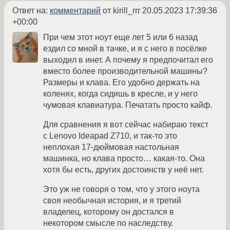
Ответ на:
комментарий
от kirill_rrr
20.05.2023 17:39:36
+00:00
При чем этот ноут еще лет 5 или 6 назад
ездил со мной в тачке, и я с него в посёлке
выходил в инет. А почему я предпочитал его
вместо более производительной машины?
Размеры и клава. Его удобно держать на
коленях, когда сидишь в кресле, и у него
чумовая клавиатура. Печатать просто кайф.
Для сравнения я вот сейчас набираю текст
с Lenovo Ideapad Z710, и так-то это
неплохая 17-дюймовая настольная
машинка, но клава просто… какая-то. Она
хотя бы есть, других достоинств у неё нет.
Это уж не говоря о том, что у этого ноута
своя необычная история, и я третий
владелец, которому он достался в
некотором смысле по наследству.