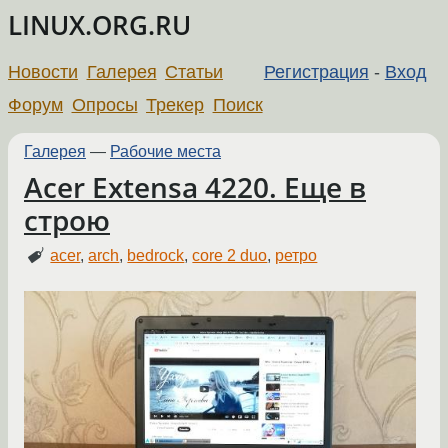
LINUX.ORG.RU
Новости
Галерея
Статьи
Регистрация
-
Вход
Форум
Опросы
Трекер
Поиск
Галерея
—
Рабочие места
Acer Extensa 4220. Еще в
строю
acer
,
arch
,
bedrock
,
core 2 duo
,
ретро