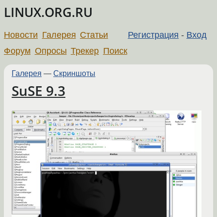
LINUX.ORG.RU
Новости
Галерея
Статьи
Регистрация
-
Вход
Форум
Опросы
Трекер
Поиск
Галерея
—
Скриншоты
SuSE 9.3