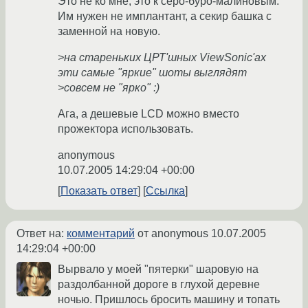
Это не ко мне, это к серо-буро-малиновым.
Им нужен не имплантант, а секир башка с
заменной на новую.
>на стареньких ЦРТ'шных ViewSonic'ах
эти самые "яркие" шоты выглядят
>совсем не "ярко" :)
Ага, а дешевые LCD можно вместо
прожектора использовать.
anonymous
10.07.2005 14:29:04 +00:00
Показать ответ
Ссылка
Ответ на:
комментарий
от anonymous
10.07.2005
14:29:04 +00:00
Вырвало у моей "пятерки" шаровую на
раздолбанной дороге в глухой деревне
ночью. Пришлось бросить машину и топать