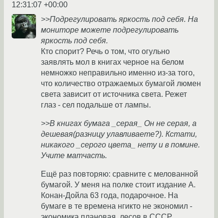
12:31:07 +00:00
>>Подрегулировать яркость под себя. На
мониторе можете подрегулировать
яркость под себя.
Кто спорит? Речь о том, что огульно
заявлять мол в книгах черное на белом
немножко неправильно именно из-за того,
что количество отражаемых бумагой люмен
света зависит от источника света. Режет
глаз - сел подальше от лампы.
>>В книгах бумага _серая_ Он не серая, а
дешевая(разницу улавливаете?). Кстати,
никакого _серого цвета_ нету и в помине.
Учите матчасть.
Ещё раз повторяю: сравните с мелованной
бумагой. У меня на полке стоит издание А.
Конан-Дойла 63 года, подарочное. На
бумаге в те времена нгикто не экономил -
экономика плановая, лесов в СССР