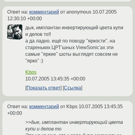
Ответ на:
комментарий
от anonymous
10.07.2005
12:30:10 +00:00
дык, имплантан инвертирующий цвета купи
и делов то!!
а да ладно. ещё по поводу "яркости". на
стареньких ЦРТ'шных ViewSonic'ах эти
самые "яркие" шоты выглядят совсем не
"ярко" :)
Kbps
10.07.2005 13:45:35 +00:00
Показать ответ
Ссылка
Ответ на:
комментарий
от Kbps
10.07.2005 13:45:35
+00:00
>>дык, имплантан инвертирующий цвета
купи и делов то