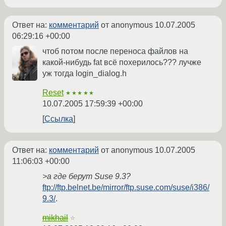
Ответ на:
комментарий
от anonymous
10.07.2005
06:29:16 +00:00
чтоб потом после переноса файлов на
какой-нибудь fat всё похерилось??? лучже
уж тогда login_dialog.h
Reset
★★★★★
10.07.2005 17:59:39 +00:00
Ссылка
Ответ на:
комментарий
от anonymous
10.07.2005
11:06:03 +00:00
>а где берут Suse 9.3?
ftp://ftp.belnet.be/mirror/ftp.suse.com/suse/i386/
9.3/
.
mikhail
☆