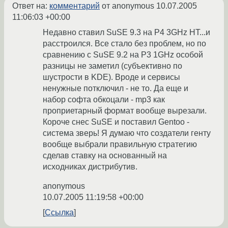
Ответ на:
комментарий
от anonymous
10.07.2005
11:06:03 +00:00
Недавно ставил SuSE 9.3 на P4 3GHz HT...и
расстроился. Все стало без проблем, но по
сравнению с SuSE 9.2 на P3 1GHz особой
разницы не заметил (субъективно по
шустрости в KDE). Вроде и сервисы
ненужные потключил - не то. Да еще и
набор софта обкоцали - mp3 как
проприетарный формат вообще вырезали.
Короче снес SuSE и поставил Gentoo -
система зверь! Я думаю что создатели генту
вообще выбрали правильную стратегию
сделав ставку на основанный на
исходниках дистрибутив.
anonymous
10.07.2005 11:19:58 +00:00
Ссылка