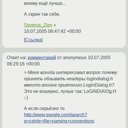
моему ещё лучше...
А скрин так себе.
Severus_Zley
★
10.07.2005 06:47:42 +00:00
Ссылка
Ответ на:
комментарий
от anonymous
10.07.2005
06:29:16 +00:00
> Меня всегда интересовал вопрос почему
принять обзывать неадеры logindialog.h
вместо вполне приятного LoginDialog.h?
Это не кошерно, лучше так: LoGiNDiAlOg.H
;-)
А если серьёзно то
http://www.google.com/search?
q=cstyle+file+naming+conventions