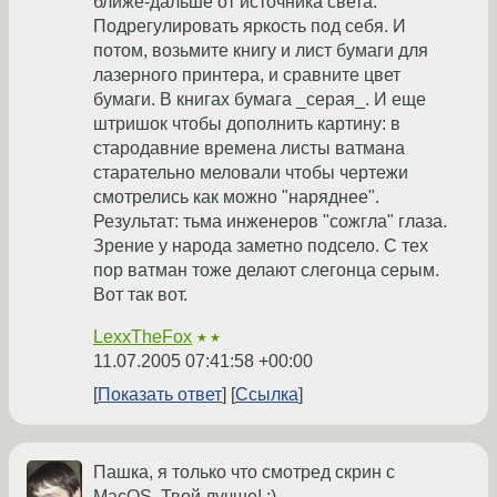
ближе-дальше от источника света.
Подрегулировать яркость под себя. И
потом, возьмите книгу и лист бумаги для
лазерного принтера, и сравните цвет
бумаги. В книгах бумага _серая_. И еще
штришок чтобы дополнить картину: в
стародавние времена листы ватмана
старательно меловали чтобы чертежи
смотрелись как можно "наряднее".
Результат: тьма инженеров "сожгла" глаза.
Зрение у народа заметно подсело. С тех
пор ватман тоже делают слегонца серым.
Вот так вот.
LexxTheFox
★★
11.07.2005 07:41:58 +00:00
Показать ответ
Ссылка
Пашка, я только что смотред скрин с
MacOS. Твой лучше! ;)