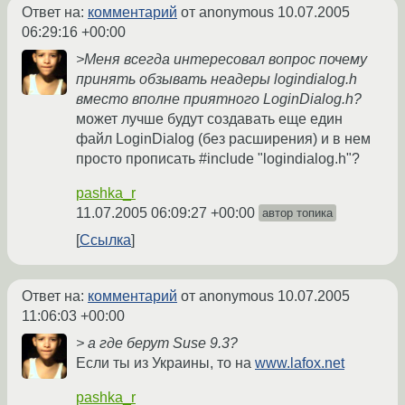
Ответ на:
комментарий
от anonymous
10.07.2005
06:29:16 +00:00
>Меня всегда интересовал вопрос почему
принять обзывать неадеры logindialog.h
вместо вполне приятного LoginDialog.h?
может лучше будут создавать еще един
файл LoginDialog (без расширения) и в нем
просто прописать #include "logindialog.h"?
pashka_r
11.07.2005 06:09:27 +00:00
автор топика
Ссылка
Ответ на:
комментарий
от anonymous
10.07.2005
11:06:03 +00:00
> а где берут Suse 9.3?
Если ты из Украины, то на
www.lafox.net
pashka_r