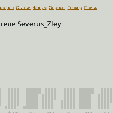
алерея
Статьи
Форум
Опросы
Трекер
Поиск
еле Severus_Zley
февраль
март
апрель
май
июнь
июль