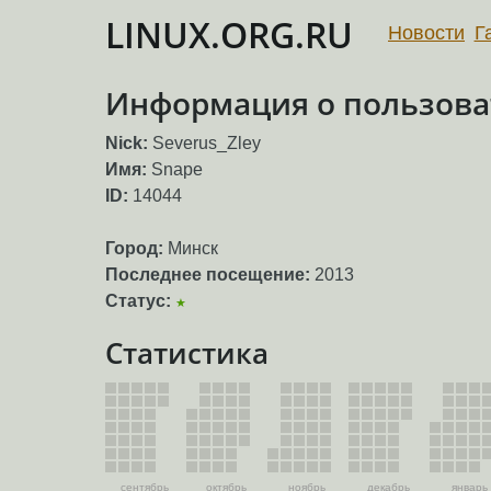
LINUX.ORG.RU
Новости
Г
Информация о пользоват
Nick:
Severus_Zley
Имя:
Snape
ID:
14044
Город:
Минск
Последнее посещение:
2013
Статус:
★
Статистика
сентябрь
октябрь
ноябрь
декабрь
январь