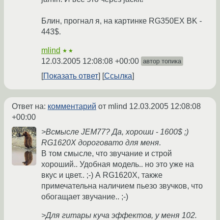
Блин, прогнал я, на картинке RG350EX BK -
443$.
mlind
★★
12.03.2005 12:08:08 +00:00
автор топика
Показать ответ
Ссылка
Ответ на:
комментарий
от mlind
12.03.2005 12:08:08
+00:00
>Всмысле JEM77? Да, хороши - 1600$ ;)
RG1620X дороговато для меня.
В том смысле, что звучание и строй
хороший.. Удобная модель.. но это уже на
вкус и цвет.. ;-) А RG1620X, также
примечательна наличием пьезо звучков, что
обогащает звучание.. ;-)
>Для гитары куча эффектов, у меня 102.