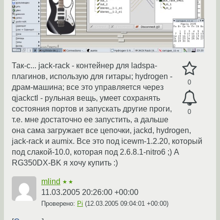
Так-с... jack-rack - контейнер для ladspa-
плагинов, использую для гитары; hydrogen -
0
драм-машина; все это управляется через
qjackctl - рульная вещь, умеет сохранять
состояния портов и запускать другие проги,
0
т.е. мне достаточно ее запустить, а дальше
она сама загружает все цепочки, jackd, hydrogen,
jack-rack и aumix. Все это под icewm-1.2.20, который
под слакой-10.0, которая под 2.6.8.1-nitro6 ;) А
RG350DX-BK я хочу купить :)
mlind
★★
11.03.2005 20:26:00 +00:00
Проверено:
Pi
(
12.03.2005 09:04:01 +00:00
)