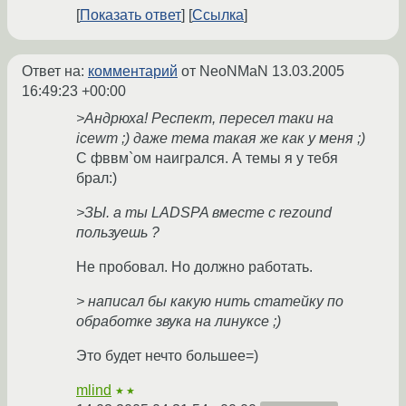
Показать ответ
Ссылка
Ответ на:
комментарий
от NeoNMaN
13.03.2005
16:49:23 +00:00
>Андрюха! Респект, пересел таки на
icewm ;) даже тема такая же как у меня ;)
С фввм`ом наигрался. А темы я у тебя
брал:)
>ЗЫ. а ты LADSPA вместе с rezound
пользуешь ?
Не пробовал. Но должно работать.
> написал бы какую нить статейку по
обработке звука на линуксе ;)
Это будет нечто большее=)
mlind
★★