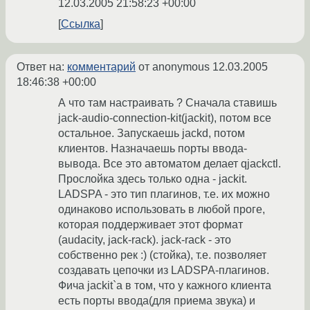
12.03.2005 21:58:23 +00:00
Ссылка
Ответ на:
комментарий
от anonymous
12.03.2005
18:46:38 +00:00
А что там настраивать ? Сначала ставишь
jack-audio-connection-kit(jackit), потом все
остальное. Запускаешь jackd, потом
клиентов. Назначаешь порты ввода-
вывода. Все это автоматом делает qjackctl.
Прослойка здесь только одна - jackit.
LADSPA - это тип плагинов, т.е. их можно
одинаково использовать в любой проге,
которая поддерживает этот формат
(audacity, jack-rack). jack-rack - это
собственно рек :) (стойка), т.е. позволяет
создавать цепочки из LADSPA-плагинов.
Фича jackit`а в том, что у кажного клиента
есть порты ввода(для приема звука) и