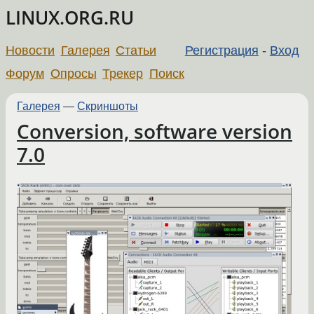
LINUX.ORG.RU
Новости
Галерея
Статьи
Регистрация
-
Вход
Форум
Опросы
Трекер
Поиск
Галерея
—
Скриншоты
Conversion, software version
7.0