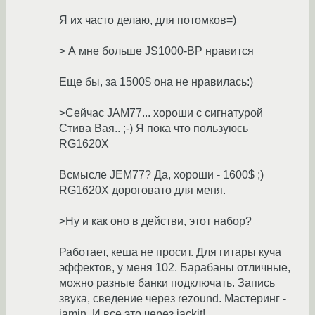
Я их часто делаю, для потомков=)
> А мне больше JS1000-BP нравится
Еще бы, за 1500$ она не нравилась:)
>Сейчас JAM77... хороши с сигнатурой
Стива Вая.. ;-) Я пока что пользуюсь
RG1620X
Всмысле JEM77? Да, хороши - 1600$ ;)
RG1620X дороговато для меня.
>Ну и как оно в действи, этот набор?
Работает, кеша не просит. Для гитары куча
эффектов, у меня 102. Барабаны отличные,
можно разные банки подключать. Запись
звука, сведение через rezound. Мастеринг -
jamin. И все это через jackit!