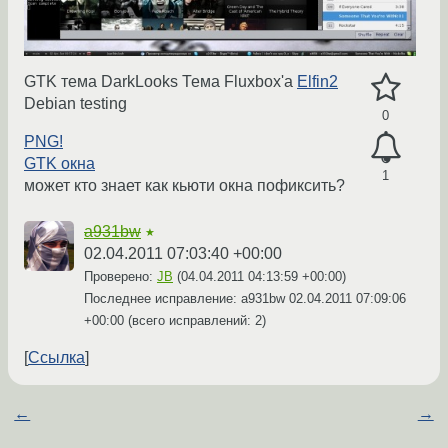
GTK тема DarkLooks Тема Fluxbox'a
Elfin2
Debian testing
0
PNG!
GTK окна
1
может кто знает как кьюти окна пофиксить?
a931bw
★
02.04.2011 07:03:40 +00:00
Проверено:
JB
(
04.04.2011 04:13:59 +00:00
)
Последнее исправление: a931bw
02.04.2011 07:09:06
+00:00
(всего исправлений: 2)
Ссылка
←
→