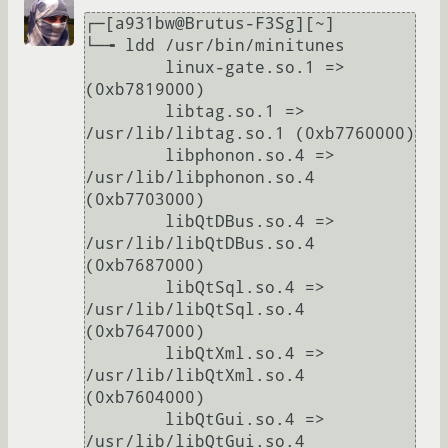
┌─[a931bw@Brutus-F3Sg][~]

└─╼ ldd /usr/bin/minitunes

	linux-gate.so.1 =>  
(0xb7819000)

	libtag.so.1 => 
/usr/lib/libtag.so.1 (0xb7760000)

	libphonon.so.4 => 
/usr/lib/libphonon.so.4 
(0xb7703000)

	libQtDBus.so.4 => 
/usr/lib/libQtDBus.so.4 
(0xb7687000)

	libQtSql.so.4 => 
/usr/lib/libQtSql.so.4 
(0xb7647000)

	libQtXml.so.4 => 
/usr/lib/libQtXml.so.4 
(0xb7604000)

	libQtGui.so.4 => 
/usr/lib/libQtGui.so.4 