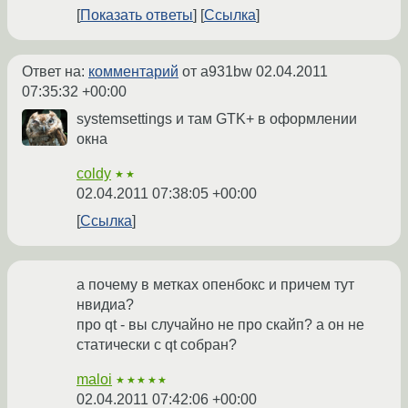
Показать ответы
Ссылка
Ответ на:
комментарий
от a931bw
02.04.2011
07:35:32 +00:00
systemsettings и там GTK+ в оформлении
окна
coldy
★★
02.04.2011 07:38:05 +00:00
Ссылка
а почему в метках опенбокс и причем тут
нвидиа?
про qt - вы случайно не про скайп? а он не
статически с qt собран?
maloi
★★★★★
02.04.2011 07:42:06 +00:00