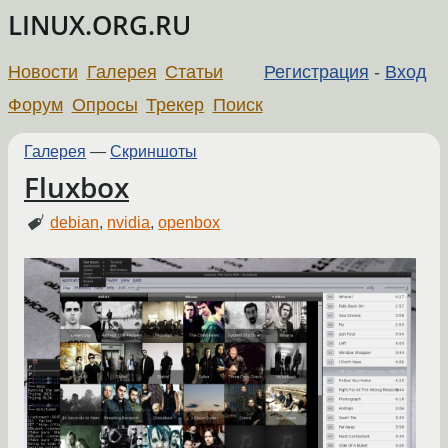
LINUX.ORG.RU
Новости
Галерея
Статьи
Регистрация
-
Вход
Форум
Опросы
Трекер
Поиск
Галерея
—
Скриншоты
Fluxbox
debian
,
nvidia
,
openbox