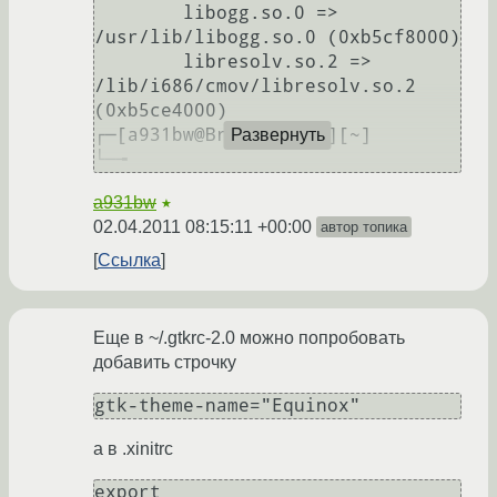
	libogg.so.0 => 
/usr/lib/libogg.so.0 (0xb5cf8000)

	libresolv.so.2 => 
/lib/i686/cmov/libresolv.so.2 
(0xb5ce4000)

┌─[a931bw@Brutus-F3Sg][~]

Развернуть
a931bw
★
02.04.2011 08:15:11 +00:00
автор топика
Ссылка
Еще в ~/.gtkrc-2.0 можно попробовать
добавить строчку
а в .xinitrc
export 