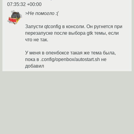
07:35:32 +00:00
>Не помогло :(
Запусти qtconfig в консоли. Он ругнется при
перезапуске после выбора gtk темы, если
что не так.
У меня в опенбоксе такая же тема была,
пока в .config/openbox/autostart.sh не
добавил
export GTK2_RC_FILES=«$HOME/.gtkrc-
2.0:$HOME/.gtkrc.mine»
а в .gtkrc.mine есть переменная
gtk-theme-name = «Rezlooks-Watercolor»
shlag
★
04.04.2011 08:17:35 +00:00
Ссылка