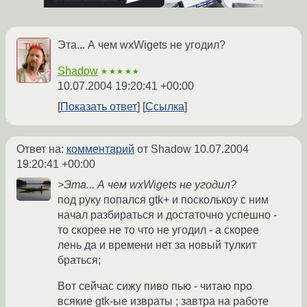
Эта... А чем wxWigets не угодил?
Shadow
★★★★★
10.07.2004 19:20:41 +00:00
Показать ответ
Ссылка
Ответ на:
комментарий
от Shadow
10.07.2004
19:20:41 +00:00
>Эта... А чем wxWigets не угодил?
под руку попался gtk+ и посколькоу с ним
начал разбираться и достаточно успешно -
то скорее не то что не угодил - а скорее
лень да и времени нет за новый тулкит
браться;
Вот сейчас сижу пиво пью - читаю про
всякие gtk-ые извраты ; завтра на работе