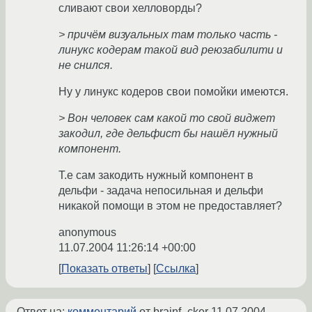
сливают свои хелловорды?
> причём визуальных там только часть -
линукс кодерам такой вид реюзабилити и
не снился.
Ну у линукс кодеров свои помойки имеются.
> Вон человек сам какой то свой виджет
закодил, где дельфист бы нашёл нужный
компонент.
Т.е сам закодить нужный компонент в
дельфи - задача непосильная и дельфи
никакой помощи в этом не предоставляет?
anonymous
11.07.2004 11:26:14 +00:00
Показать ответы
Ссылка
Ответ на:
комментарий
от brainf_cker
11.07.2004