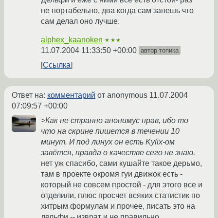
не портабельно, два когда сам занешь что
сам делал оно лучше.
alphex_kaanoken
★★★
11.07.2004 11:33:50 +00:00
автор топика
Ссылка
Ответ на:
комментарий
от anonymous
11.07.2004
07:09:57 +00:00
>Как не странно анонимус прав, ибо то
что на скрине пишется в течении 10
минут. И под линух он есть Kylix-ом
завётся, правда о качестве сего не знаю.
нет уж спасибо, сами кушайте такое дерьмо,
там в проекте окромя гуи движок есть -
который не совсем простой - для этого все и
отделили, плюс просчет всяких статистик по
хитрым формулам и прочее, писать это на
дельфи -- изврат и не правильно.