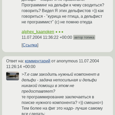
Программинг на дельфи к чему сводиться?
говорить? Видел Я этих дельфистов =)) как
говориться - "курица не птица, а дельфист
не программист" (с) не помню откуда
alphex_kaanoken
★★★
11.07.2004 11:36:22 +00:00
автор топика
Ссылка
Ответ на:
комментарий
от anonymous
11.07.2004
11:26:14 +00:00
>Т.е сам закодить нужный компонент в
дельфи - задача непосильная и дельфи
никакой помощи в этом не
предоставляет?
те программирование заключаеться в
поиске нужного компонента? =)) смешно=)
Тем более на фиг это надо- лучше самому
все сделать;