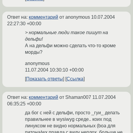
Ответ на:
комментарий
от anonymous
10.07.2004
22:27:30 +00:00
> нормальные люди такое пишут на
дельфи!
А на дельфи можно сделать что-то кроме
морды?
anonymous
11.07.2004 10:30:10 +00:00
Показать ответы
Ссылка
Ответ на:
комментарий
от Shaman007
11.07.2004
06:35:25 +00:00
да бог с ней с дельфи, просто _гуи_ делать
правильнее в wysiwyg среде.. коих под
линуксом не видно нормальных (boa для
питона/wx правда с виду неплох, больше не