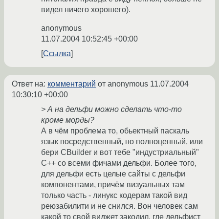
видел ничего хорошего).
anonymous
11.07.2004 10:52:45 +00:00
Ссылка
Ответ на:
комментарий
от anonymous
11.07.2004
10:30:10 +00:00
> А на дельфи можно сделать что-то
кроме морды?
А в чём проблема то, обьектный паскаль
язык посредственный, но полноценный, или
бери CBuilder и вот тебе "индустриальный"
C++ со всеми фичами дельфи. Более того,
для дельфи есть целые сайты с дельфи
компонентами, причём визуальных там
только часть - линукс кодерам такой вид
реюзабилити и не снился. Вон человек сам
какой то свой виджет закодил, где дельфист