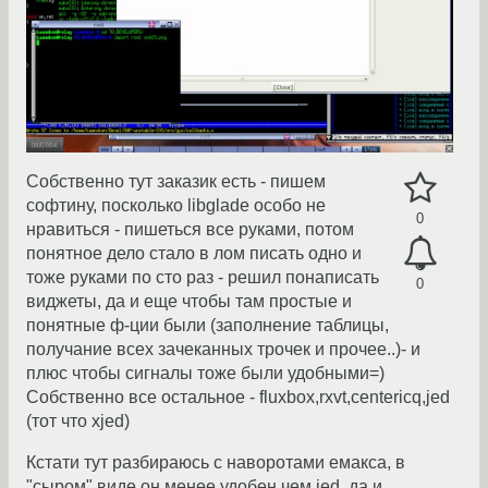
Собственно тут заказик есть - пишем
софтину, посколько libglade особо не
0
нравиться - пишеться все руками, потом
понятное дело стало в лом писать одно и
тоже руками по сто раз - решил понаписать
0
виджеты, да и еще чтобы там простые и
понятные ф-ции были (заполнение таблицы,
получание всех зачеканных трочек и прочее..)- и
плюс чтобы сигналы тоже были удобными=)
Собственно все остальное - fluxbox,rxvt,centericq,jed
(тот что xjed)
Кстати тут разбираюсь с наворотами емакса, в
"сыром" виде он менее удобен чем jed, да и