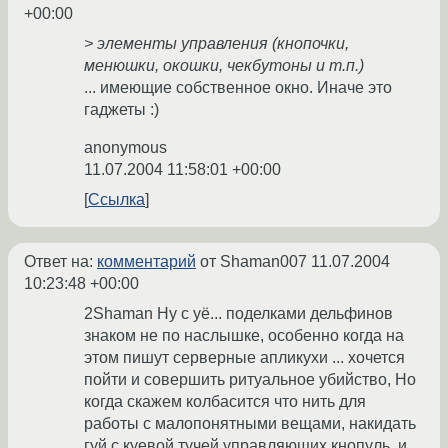
+00:00
> элементы управления (кнопочки,
менюшки, окошки, чекбутоны и т.п.)
... имеющие собственное окно. Иначе это
гаджеты :)
anonymous
11.07.2004 11:58:01 +00:00
Ссылка
Ответ на:
комментарий
от Shaman007
11.07.2004
10:23:48 +00:00
2Shaman Ну с уё... поделками дельфинов
знаком не по наслышке, особенно когда на
этом пишут серверные апликухи ... хочется
пойти и совершить ритуальное убийство, Но
когда скажем колбасится что нить для
работы с малопонятными вещами, накидать
гуй с куевой тучей управляющих кнопуль, и