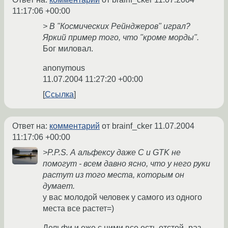
11:17:06 +00:00
> В "Космических Рейнджеров" играл?
Яркий пример того, что "кроме морды".
Бог миловал.
anonymous
11.07.2004 11:27:20 +00:00
Ссылка
Ответ на:
комментарий
от brainf_cker
11.07.2004
11:17:06 +00:00
>P.P.S. А альфексу даже C и GTK не
помогут - всем давно ясно, что у него руки
растут из того места, которым он
думает.
у вас молодой человек у самого из одного
места все растет=)
Дельфи и еже с ними все есть отстой- раз