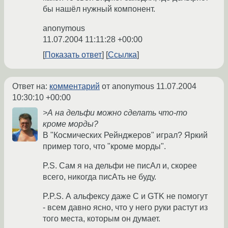
бы нашёл нужный компонент.
anonymous
11.07.2004 11:11:28 +00:00
Показать ответ
Ссылка
Ответ на:
комментарий
от anonymous
11.07.2004
10:30:10 +00:00
>А на дельфи можно сделать что-то
кроме морды?
В "Космических Рейнджеров" играл? Яркий
пример того, что "кроме морды".
P.S. Сам я на дельфи не писАл и, скорее
всего, никогда писАть не буду.
P.P.S. А альфексу даже C и GTK не помогут
- всем давно ясно, что у него руки растут из
того места, которым он думает.