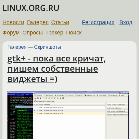
LINUX.ORG.RU
Новости
Галерея
Статьи
Регистрация
-
Вход
Форум
Опросы
Трекер
Поиск
Галерея
—
Скриншоты
gtk+ - пока все кричат,
пишем собственные
виджеты =)