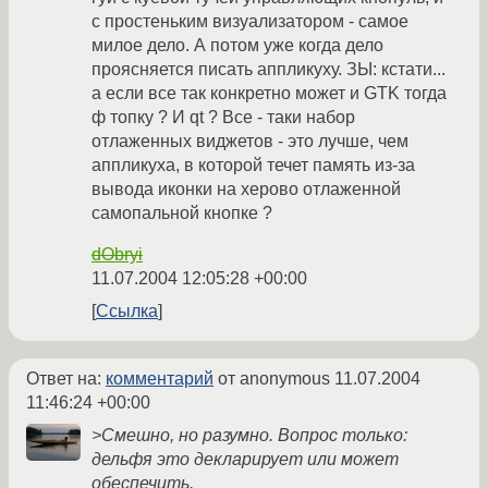
с простеньким визуализатором - самое
милое дело. А потом уже когда дело
проясняется писать аппликуху. ЗЫ: кстати...
а если все так конкретно может и GTK тогда
ф топку ? И qt ? Все - таки набор
отлаженных виджетов - это лучше, чем
аппликуха, в которой течет память из-за
вывода иконки на херово отлаженной
самопальной кнопке ?
dObryi
11.07.2004 12:05:28 +00:00
Ссылка
Ответ на:
комментарий
от anonymous
11.07.2004
11:46:24 +00:00
>Смешно, но разумно. Вопрос только:
дельфя это декларирует или может
обеспечить.