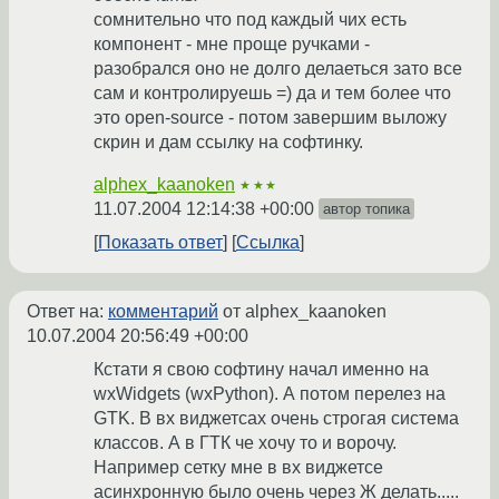
сомнительно что под каждый чих есть
компонент - мне проще ручками -
разобрался оно не долго делаеться зато все
сам и контролируешь =) да и тем более что
это open-source - потом завершим выложу
скрин и дам ссылку на софтинку.
alphex_kaanoken
★★★
11.07.2004 12:14:38 +00:00
автор топика
Показать ответ
Ссылка
Ответ на:
комментарий
от alphex_kaanoken
10.07.2004 20:56:49 +00:00
Кстати я свою софтину начал именно на
wxWidgets (wxPython). А потом перелез на
GTK. В вх виджетсах очень строгая система
классов. А в ГТК че хочу то и ворочу.
Например сетку мне в вх виджетсе
асинхронную было очень через Ж делать.....